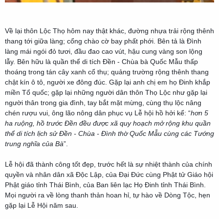
Về lại thôn Lộc Thọ hôm nay thật khác, đường nhựa trải rộng thênh
thang tới giữa làng; cổng chào cờ bay phất phới. Bên tả là Đình
làng mái ngói đỏ tươi, đầu đao cao vút, hậu cung vàng son lộng
lẫy. Bên hữu là quần thể di tích Đền - Chùa bà Quốc Mẫu thấp
thoáng trong tán cây xanh cổ thụ; quảng trường rộng thênh thang
chật kín ô tô, người xe đông đúc. Gặp lại anh chị em họ Đinh khắp
miền Tổ quốc; gặp lại những người dân thôn Thọ Lộc như gặp lại
người thân trong gia đình, tay bắt mặt mừng, cùng thụ lộc nâng
chén rượu vui, ông lão nông dân phục vụ Lễ hội hồ hởi kể: “
hơn 5
ha ruộng, hồ trước Đền đều được xã quy hoạch mở rộng khu quần
thể di tích lịch sử Đền - Chùa - Đình thờ Quốc Mẫu cùng các Tướng
trung nghĩa của Bà
”.
Lễ hội đã thành công tốt đẹp, trước hết là sự nhiệt thành của chính
quyền và nhân dân xã Độc Lập, của Đại Đức cùng Phật tử Giáo hội
Phật giáo tỉnh Thái Bình, của Ban liên lạc Họ Đinh tỉnh Thái Bình.
Mọi người ra về lòng thanh thản hoan hỉ, tự hào về Dòng Tộc, hẹn
gặp lại Lễ Hội năm sau.