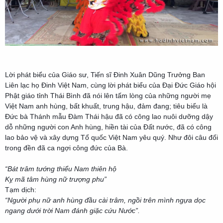
Lời phát biểu của Giáo sư, Tiến sĩ Đinh Xuân Dũng Trưởng Ban
Liên lạc họ Đinh Việt Nam, cùng lời phát biểu của Đại Đức Giáo hội
Phật giáo tỉnh Thái Bình đã nói lên tấm lòng của những người mẹ
Việt Nam anh hùng, bất khuất, trung hậu, đảm đang; tiêu biểu là
Đức bà Thánh mẫu Đàm Thái hậu đã có công lao nuôi dưỡng dậy
dỗ những người con Anh hùng, hiền tài của Đất nước, đã có công
lao bảo vệ và xây dựng Tổ quốc Việt Nam yêu quý. Như đôi câu đối
trong đền đã ca ngợi công đức của Bà.
“Bát trâm tướng thiểu Nam thiên hộ
Kỵ mã tâm hùng nữ trượng phu”
Tạm dịch:
“Người phụ nữ anh hùng đầu cài trâm, ngồi trên mình ngựa dọc
ngang dưới trời Nam đánh giặc cứu Nước”.