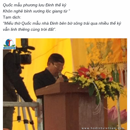
Quốc mẫu phương lưu Đinh thế kỷ
Khôn nghê bỉnh xướng lộc giang từ ”
Tạm dịch:
“Miếu thờ Quốc mẫu nhà Đinh bên bờ sông trải qua nhiều thế kỷ
vẫn linh thiêng cùng trời đất”.