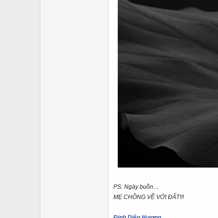
PS: Ngày buồn…
MẸ CHỒNG VỀ VỚI ĐẤT!!!
Đinh Diên Hương