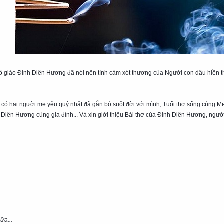
iáo Đinh Diên Hương đã nói nên tình cảm xót thương của Người con dâu hiền th
ỉ có hai người mẹ yêu quý nhất đã gắn bó suốt đời với mình; Tuổi thơ sống cùng Mẹ
nh Diên Hương cùng gia đình... Và xin giới thiệu Bài thơ của Đinh Diên Hương, ngư
ữa...