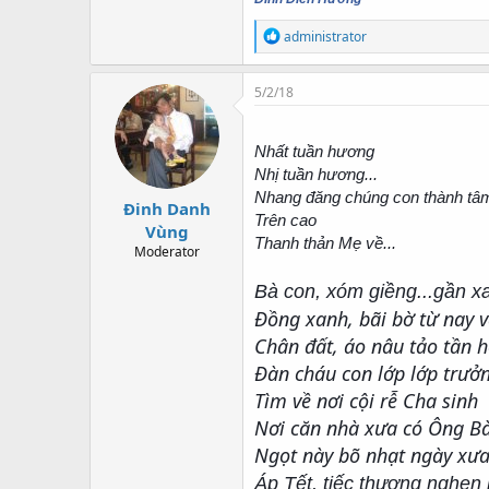
R
administrator
e
a
c
5/2/18
t
i
o
Nhất tuần hương
n
Nhị tuần hương...
s
:
Nhang đăng chúng con thành tâm
Đinh Danh
Trên cao
Vùng
Thanh thản Mẹ về...
Moderator
Bà con, xóm giềng...gần xa
Đồng xanh, bãi bờ từ nay 
Chân đất, áo nâu tảo tần
Đàn cháu con lớp lớp trưở
Tìm về nơi cội rễ Cha sinh
Nơi căn nhà xưa có Ông Bà
Ngọt này bõ nhạt ngày xưa!
Áp Tết, tiếc thương nghẹn l