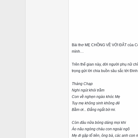
Bài thơ MẸ CHỒNG VỀ VỚI ĐẤT của Cô g
mình…
Trên thế gian này, đời người phụ nữ ch
trọng gửi lời chia buồn sâu sắc tới Đi
Tháng Chạp
Nghi ngút khói trầm
Con về nghẹn ngào khóc Mẹ
Tuy mẹ không sinh không đẻ
Bầm ơi... Đắng ngắt bờ mi.
Còn đâu nữa bóng dáng mọi khi
Áo nâu ngóng cháu con ngoài ngõ
Mẹ đi gặp tổ tiên, ông bà, các anh con n