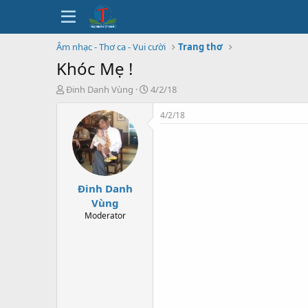
Âm nhạc - Thơ ca - Vui cười
Trang thơ
Khóc Mẹ !
T
N
Đinh Danh Vùng
4/2/18
h
g
r
à
4/2/18
e
y
a
b
d
ắ
s
t
t
đ
Đinh Danh
a
ầ
r
u
Vùng
t
Moderator
e
r