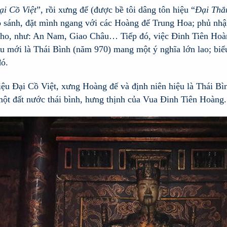
ại Cồ Việt
”, rồi xưng đế (được bề tôi dâng tôn hiệu “
Đại Thắ
o sánh, đặt mình ngang với các Hoàng đế Trung Hoa; phủ nhận
cho, như: An Nam, Giao Châu… Tiếp đó, việc Đinh Tiên Hoà
u mới là Thái Bình (năm 970) mang một ý nghĩa lớn lao; biểu
đó.
iệu Đại Cồ Việt, xưng Hoàng đế và định niên hiệu là Thái Bìn
một đất nước thái bình, hưng thịnh của Vua Đinh Tiên Hoàng.