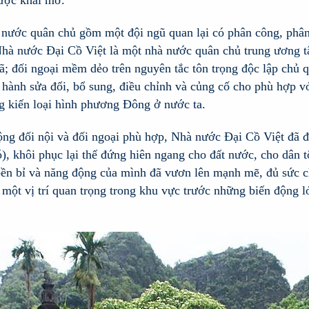
ược khai mở.
 nước quân chủ gồm một đội ngũ quan lại có phân công, phân
Nhà nước Đại Cồ Việt là một nhà nước quân chủ trung ương t
ã; đối ngoại mềm dẻo trên nguyên tắc tôn trọng độc lập chủ q
 hành sửa đổi, bổ sung, điều chỉnh và củng cố cho phù hợp vớ
g kiến loại hình phương Đông ở nước ta.
ng đối nội và đối ngoại phù hợp, Nhà nước Đại Cồ Việt đã đư
ó), khôi phục lại thế đứng hiên ngang cho đất nước, cho dân 
 bền bỉ và năng động của mình đã vươn lên mạnh mẽ, đủ sức
 một vị trí quan trọng trong khu vực trước những biến động lớ