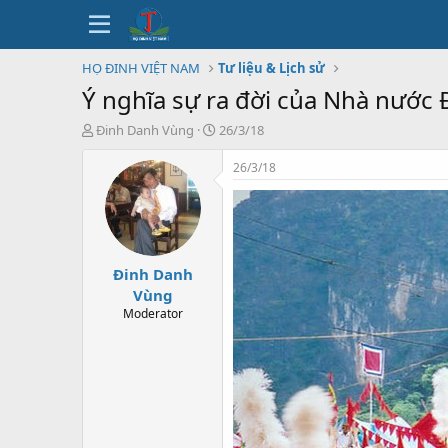
HỌ ĐINH VIỆT NAM
Tư liệu & Lịch sử
Ý nghĩa sự ra đời của Nhà nước Đạ
T
N
Đinh Danh Vùng
26/3/18
h
g
r
à
26/3/18
e
y
a
b
d
ắ
s
t
t
đ
Đinh Danh
a
ầ
r
u
Vùng
t
Moderator
e
r