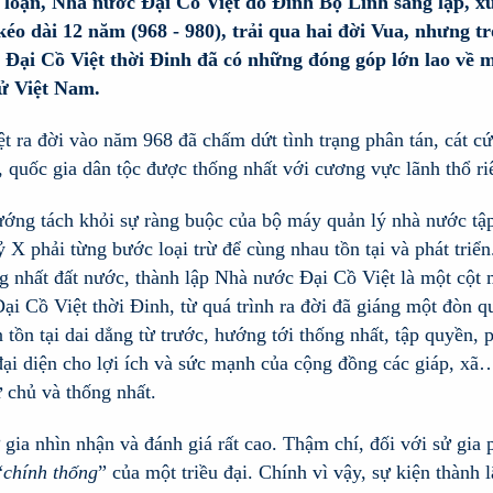
loạn, Nhà nước Đại Cồ Việt do Đinh Bộ Lĩnh sáng lập, xuấ
éo dài 12 năm (968 - 980), trải qua hai đời Vua, nhưng tr
Đại Cồ Việt thời Đinh đã có những đóng góp lớn lao về mọi
sử Việt Nam.
t ra đời vào năm 968 đã chấm dứt tình trạng phân tán, cát cứ
, quốc gia dân tộc được thống nhất với cương vực lãnh thổ ri
ướng tách khỏi sự ràng buộc của bộ máy quản lý nhà nước tập
kỷ X phải từng bước loại trừ để cùng nhau tồn tại và phát triể
ng nhất đất nước, thành lập Nhà nước Đại Cồ Việt là một cột m
ại Cồ Việt thời Đinh, từ quá trình ra đời đã giáng một đòn 
 tồn tại dai dẳng từ trước, hướng tới thống nhất, tập quyền,
ại diện cho lợi ích và sức mạnh của cộng đồng các giáp, xã…
ự chủ và thống nhất.
 gia nhìn nhận và đánh giá rất cao. Thậm chí, đối với sử gia 
“
chính thống
” của một triều đại. Chính vì vậy, sự kiện thàn