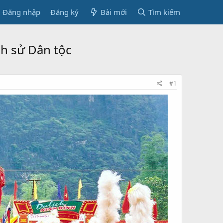
Đăng nhập
Đăng ký
Bài mới
Tìm kiếm
ịch sử Dân tộc
#1