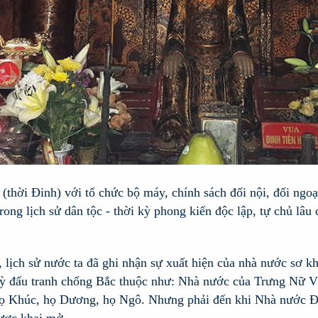
(thời Đinh) với tổ chức bộ máy, chính sách đối nội, đối ngo
rong lịch sử dân tộc - thời kỳ phong kiến độc lập, tự chủ lâu
lịch sử nước ta đã ghi nhận sự xuất hiện của nhà nước sơ kh
i kỳ đấu tranh chống Bắc thuộc như: Nhà nước của Trưng Nữ
họ Khúc, họ Dương, họ Ngô. Nhưng phải đến khi Nhà nước Đại