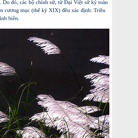
. Do đó, các bộ chính sử, từ Đại Việt sử ký toàn
ám cương mục (thế kỷ XIX) đều xác định: Triều
ính biên.