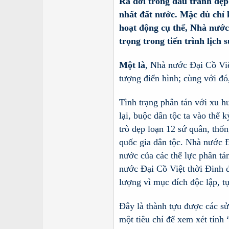
Ra đời trong đấu tranh dẹp 
nhất đất nước. Mặc dù chỉ k
hoạt động cụ thể, Nhà nước 
trọng trong tiến trình lịch 
Một là
, Nhà nước Đại Cồ Việ
tượng điển hình; cùng với đó
Tình trạng phân tán với xu h
lại, buộc dân tộc ta vào thế 
trò dẹp loạn 12 sứ quân, thố
quốc gia dân tộc. Nhà nước Đ
nước của các thế lực phân tán
nước Đại Cồ Việt thời Đinh đ
lượng vì mục đích độc lập, t
Đây là thành tựu được các sử
một tiêu chí để xem xét tính 