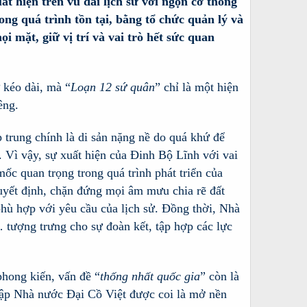
t hiện trên vũ đài lịch sử với ngọn cờ thống
ong quá trình tồn tại, bằng tổ chức quản lý và
 mặt, giữ vị trí và vai trò hết sức quan
 kéo dài, mà “
Loạn 12 sứ quân
” chỉ là một hiện
êng.
 trung chính là di sản nặng nề do quá khứ để
n. Vì vậy, sự xuất hiện của Đinh Bộ Lĩnh với vai
ốc quan trọng trong quá trình phát triển của
quyết định, chặn đứng mọi âm mưu chia rẽ đất
 phù hợp với yêu cầu của lịch sử. Đồng thời, Nhà
 tượng trưng cho sự đoàn kết, tập hợp các lực
phong kiến, vấn đề “
thống nhất quốc gia
” còn là
h lập Nhà nước Đại Cồ Việt được coi là mở nền