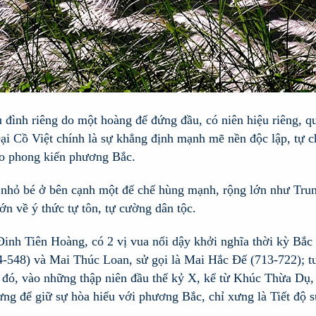
iều đình riêng do một hoàng đế đứng đầu, có niên hiệu riêng, qu
Đại Cồ Việt chính là sự khẳng định mạnh mẽ nền độc lập, tự 
vào phong kiến phương Bắc.
nhỏ bé ở bên cạnh một đế chế hùng mạnh, rộng lớn như Trung 
ớn về ý thức tự tôn, tự cường dân tộc.
 Đinh Tiên Hoàng, có 2 vị vua nổi dậy khởi nghĩa thời kỳ Bắ
-548) và Mai Thúc Loan, sử gọi là Mai Hắc Đế (713-722); tuy
p đó, vào những thập niên đầu thế kỷ X, kể từ Khúc Thừa D
ưng để giữ sự hòa hiếu với phương Bắc, chỉ xưng là Tiết độ