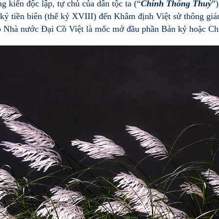
g kiến độc lập, tự chủ của dân tộc ta (“
Chính Thống Thuỷ
”)
 ký tiền biên (thế kỷ XVIII) đến Khâm định Việt sử thông gi
ập Nhà nước Đại Cồ Việt là mốc mở đầu phần Bản kỷ hoặc Ch