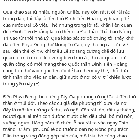
Qua khảo sát từ nhiều nguồn tư liệu nay còn rất ít ỏi rải rác
trong dân, thì đây là đền thờ Đinh Tiên Hoàng, vị hoàng đế
của nước Đại Cồ Việt. Thế nhưng trong lời tế, khấn liên quan
đến Đinh Tiên Hoàng lại có thêm cả Đại thần Thái bảo Nông
Trí Cao từ thời nhà Lý. Qua khảo sát sơ bộ chúng tôi thấy khởi
đầu đền Phya Đeng thờ Nông Trí Cao, uy thiêng rất lớn. Về
sau, đến thế kỷ XV, khi triều Lê sơ tăng cường chế độ lưu
quan từ miền xuôi lên vùng biên trấn ải, thì các quan chức,
quận công đó mới mang theo Quốc thần Đinh Tiên Hoàng
cùng tôn thờ vào ngôi đền đó để tạo thêm uy thế, chỗ dựa
tinh thần cho việc an dân, giữ nước ở nơi có vị trí chiến lược
trọng yếu này (*).
Đền Phya Đeng theo tiếng Tày địa phương có nghĩa là đền thờ
thần ở “núi đỏ”. Theo các cụ già địa phương thì xưa kia nơi
đây là một khu rừng cổ thụ, có ngôi đền rất lớn, rất uy thiêng,
người qua lại trên con đường trước đền đều phải bỏ mũ nón,
xuống ngựa. Hàng năm tổ chức lễ hội rất to vào ngày Thìn
tháng Tư âm lịch. Chủ lễ do trưởng bản họ Nông phụ trách.
Dân trong vùng đóng góp tiền của, mổ trâu bò cùng khao