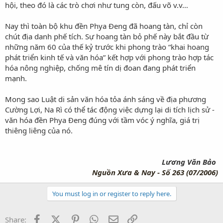
hội, theo đó là các trò chơi như tung còn, đấu võ v.v…
Nay thì toàn bộ khu đền Phya Đeng đã hoang tàn, chỉ còn
chút địa danh phế tích. Sự hoang tàn bỏ phế này bắt đầu từ
những năm 60 của thế kỷ trước khi phong trào “khai hoang
phát triển kinh tế và văn hóa” kết hợp với phong trào hợp tác
hóa nông nghiệp, chống mê tín dị đoan đang phát triển
mạnh.
Mong sao Luật di sản văn hóa tỏa ánh sáng về địa phương
Cường Lợi, Na Rì có thể tác động việc dựng lại di tích lịch sử -
văn hóa đền Phya Đeng đúng với tầm vóc ý nghĩa, giá trị
thiêng liêng của nó.
Lương Văn Bảo
Nguồn
Xưa & Nay - Số 263 (07/2006)
You must log in or register to reply here.
Facebook
X (Twitter)
Pinterest
WhatsApp
Email
Link
Share: