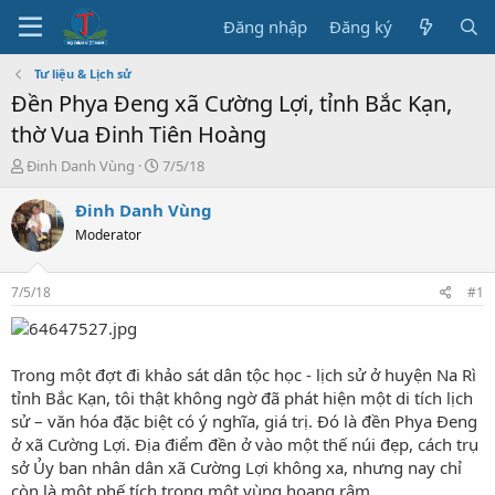
Đăng nhập
Đăng ký
Tư liệu & Lịch sử
Đền Phya Đeng xã Cường Lợi, tỉnh Bắc Kạn,
thờ Vua Đinh Tiên Hoàng
T
N
Đinh Danh Vùng
7/5/18
h
g
r
à
Đinh Danh Vùng
e
y
Moderator
a
b
d
ắ
s
t
7/5/18
#1
t
đ
a
ầ
r
u
t
Trong một đợt đi khảo sát dân tộc học - lịch sử ở huyện Na Rì
e
tỉnh Bắc Kạn, tôi thật không ngờ đã phát hiện một di tích lịch
r
sử – văn hóa đặc biệt có ý nghĩa, giá trị. Đó là đền Phya Đeng
ở xã Cường Lợi. Địa điểm đền ở vào một thế núi đẹp, cách trụ
sở Ủy ban nhân dân xã Cường Lợi không xa, nhưng nay chỉ
còn là một phế tích trong một vùng hoang rậm.