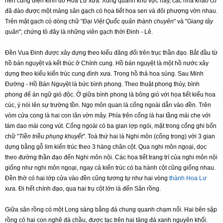
nền cung điện kinh đô Hoa Lư xưa. Xung quanh khu vực này, các nhà khảo cổ
đã đào được một mảng sân gạch có họa tiết hoa sen và đôi phượng vờn nhau.
Trên mặt gạch có dòng chữ "
Đại Việt Quốc quân thành chuyên
" và "
Giang tây
quân
"; chứng tỏ đây là những viên gạch thời Đinh - Lê.
Đền Vua Đinh được xây dựng theo kiểu đăng đối trên trục thần đạo. Bắt đầu từ
hồ bán nguyệt và kết thúc ở Chính cung. Hồ bán nguyệt là một hồ nước xây
dựng theo kiểu kiến trúc cung đình xưa. Trong hồ thả hoa súng. Sau Minh
Đường - Hồ Bán Nguyệt là bức bình phong. Theo thuật phong thủy, bình
phong để án ngữ gió độc. Ở giữa bình phong là bông gió với họa tiết kiểu hoa
cúc, ý nói lên sự trường tồn. Ngọ môn quan là cổng ngoài dẫn vào đền. Trên
vòm cửa cong là hai con lân vờn mây. Phía trên cổng là hai tầng mái che với
tám dao mái cong vút. Cổng ngoài có ba gian lợp ngói, mặt trong cổng ghi bốn
chữ "
Tiền triều phụng khuyết"
. Toà thứ hai là Nghi môn (cổng trong) với 3 gian
dựng bằng gỗ lim kiến trúc theo 3 hàng chân cột. Qua nghi môn ngoại, dọc
theo đường thần đạo đến Nghi môn nội. Các họa tiết trang trí của nghi môn nội
giống như nghi môn ngoại, ngay cả kiến trúc có ba hành cột cũng giống nhau.
Đền thờ có hai lớp cửa vào đền cũng tương tự như hai vòng
thành Hoa Lư
xưa. Đi hết chính đạo, qua hai trụ cột lớn là đến Sân rồng.
Giữa sân rồng có một Long sàng bằng đá chung quanh chạm nổi. Hai bên sập
rồng có hai con nghê đá chầu, được tạc trên hai tảng đá xanh nguyên khối.