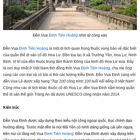
Đền Vua
Đinh Tiên Hoàng
nhìn từ cỏng vào
Đền Vua
Đinh Tiên Hoàng
là một di tích quan trọng thuộc vùng bảo vệ đặc biệt
của quần thể di sản cố đô Hoa Lư. Đền toạ lạc ở xã Trường Yên, Hoa Lư, Ninh
Bình. Vị trí của đền thuộc trung tâm thành Đông của kinh đô Hoa Lư xưa. Đây
là nơi duy nhất ở Việt Nam thờ đồng thời Vua
Đinh Tiên Hoàng
, cha mẹ ông
cùng các con trai và có bài vị thờ các tướng triều Đinh. Đền Vua Đinh cùng với
đền Vua Lê được xếp hạng "
Top 100 công trình 100 tuổi nổi tiếng ở Việt Nam
".
Cũng như các di tích khác thuộc cố đô Hoa Lư, đền Vua Đinh nằm trong quần
thể di sản thế giới Tràng An đã được UNESCO công nhận năm 2014.
Kiến trúc
Đền Vua Đinh được xây dựng theo kiểu nội công ngoại quốc, trục chính đạo
hướng đông. Trước mặt đền là núi Mã Yên có hình dáng giống cái yên ngựa,
trên núi có lăng mộ Vua
Đinh Tiên Hoàng
. Đền Vua Đinh được xây dựng trên