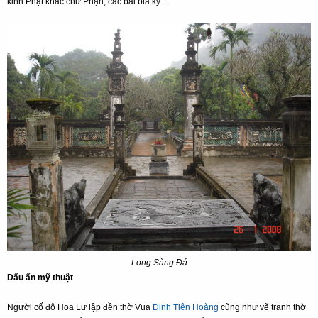
kinh Phật khắc chữ Phạn, các bài bia ký…
Long Sàng Đá
Dấu ấn mỹ thuật
Người cố đô Hoa Lư lập đền thờ Vua
Đinh Tiên Hoàng
cũng như vẽ tranh thờ