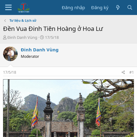
Đăng nhập
Đăng ký
Tư liệu & Lịch sử
Đền Vua Đinh Tiên Hoàng ở Hoa Lư
T
N
Đinh Danh Vùng
17/5/18
h
g
r
à
Đinh Danh Vùng
e
y
Moderator
a
b
d
ắ
s
t
17/5/18
#1
t
đ
a
ầ
r
u
t
e
r