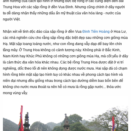
ảnh hưởng của cách tạo hình ở những bức bệ rồng ở các cung điện đền đài
Trung Hoa với các sập rồng ở đền Vua Đinh. Nhưng cũng chính ở đây người
ta dễ dàng nhận thấy những dấu ấn mỹ thuật của văn hóa làng - nước của
người Việt.
Nhận xét về tính độc đáo của sập rồng ở đền Vua
Đinh Tiên Hoàng
ở Hoa Lư,
các nhà nghiên cứu cho rằng sập rồng đặc biệt đẹp sau những cơn giông mùa
Hạ. Mặt sập loang loáng nước, như con rồng đang vẫy đạp để bay lên chín
tầng mây. Ở Trung Hoa không có cảnh tượng này. Không phải ở Bắc Kinh,
Nam Kinh hay Khúc Phủ không có những cơn giông mùa Hạ, mà cốt yếu ở đây
là cảm thức địa văn hóa khác nhau. Các bệ rồng Trung Hoa được đặt ở vị trí
nghiêng, dốc theo lối đi nên không đọng được nước mưa. Hai sập đá có chạm
hình rồng trên mặt sập tạo hình tuy có khác nhau về phong cách tạo hình và
niên đại nhưng đều giống nhau trong cách tạo đường diềm bao bốn bên để
không cho nước mưa thoát ra nên hễ có mưa là rồng gặp nước... thỏa ước
mong vùng vẫy.