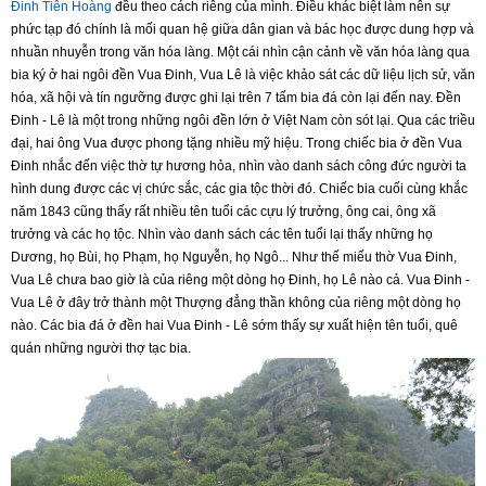
Đinh Tiên Hoàng
đều theo cách riêng của mình. Điều khác biệt làm nên sự
phức tạp đó chính là mối quan hệ giữa dân gian và bác học được dung hợp và
nhuần nhuyễn trong văn hóa làng. Một cái nhìn cận cảnh về văn hóa làng qua
bia ký ở hai ngôi đền Vua Đinh, Vua Lê là việc khảo sát các dữ liệu lịch sử, văn
hóa, xã hội và tín ngưỡng được ghi lại trên 7 tấm bia đá còn lại đến nay. Đền
Đinh - Lê là một trong những ngôi đền lớn ở Việt Nam còn sót lại. Qua các triều
đại, hai ông Vua được phong tặng nhiều mỹ hiệu. Trong chiếc bia ở đền Vua
Đinh nhắc đến việc thờ tự hương hỏa, nhìn vào danh sách công đức người ta
hình dung được các vị chức sắc, các gia tộc thời đó. Chiếc bia cuối cùng khắc
năm 1843 cũng thấy rất nhiều tên tuổi các cựu lý trưởng, ông cai, ông xã
trưởng và các họ tộc. Nhìn vào danh sách các tên tuổi lại thấy những họ
Dương, họ Bùi, họ Phạm, họ Nguyễn, họ Ngô... Như thế miếu thờ Vua Đinh,
Vua Lê chưa bao giờ là của riêng một dòng họ Đinh, họ Lê nào cả. Vua Đinh -
Vua Lê ở đây trở thành một Thượng đẳng thần không của riêng một dòng họ
nào. Các bia đá ở đền hai Vua Đinh - Lê sớm thấy sự xuất hiện tên tuổi, quê
quán những người thợ tạc bia.