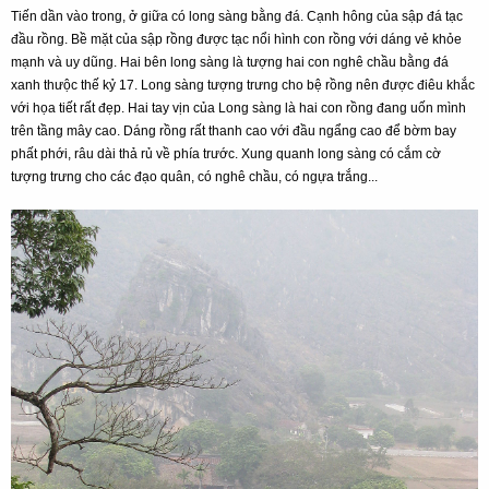
Tiến dần vào trong, ở giữa có long sàng bằng đá. Cạnh hông của sập đá tạc
đầu rồng. Bề mặt của sập rồng được tạc nổi hình con rồng với dáng vẻ khỏe
mạnh và uy dũng. Hai bên long sàng là tượng hai con nghê chầu bằng đá
xanh thưộc thế kỷ 17. Long sàng tượng trưng cho bệ rồng nên được điêu khắc
với họa tiết rất đẹp. Hai tay vịn của Long sàng là hai con rồng đang uốn mình
trên tầng mây cao. Dáng rồng rất thanh cao với đầu ngẩng cao để bờm bay
phất phới, râu dài thả rủ về phía trước. Xung quanh long sàng có cắm cờ
tượng trưng cho các đạo quân, có nghê chầu, có ngựa trắng...