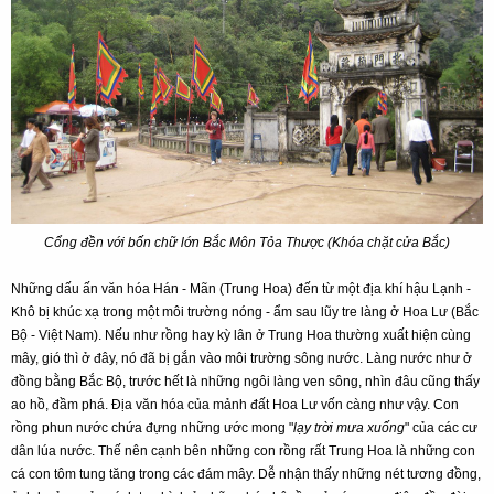
Cổng đền với bốn chữ lớn Bắc Môn Tỏa Thược (Khóa chặt cửa Bắc)
Những dấu ấn văn hóa Hán - Mãn (Trung Hoa) đến từ một địa khí hậu Lạnh -
Khô bị khúc xạ trong một môi trường nóng - ẩm sau lũy tre làng ở Hoa Lư (Bắc
Bộ - Việt Nam). Nếu như rồng hay kỳ lân ở Trung Hoa thường xuất hiện cùng
mây, gió thì ở đây, nó đã bị gắn vào môi trường sông nước. Làng nước như ở
đồng bằng Bắc Bộ, trước hết là những ngôi làng ven sông, nhìn đâu cũng thấy
ao hồ, đầm phá. Địa văn hóa của mảnh đất Hoa Lư vốn càng như vậy. Con
rồng phun nước chứa đựng những ước mong "
lạy trời mưa xuống
" của các cư
dân lúa nước. Thế nên cạnh bên những con rồng rất Trung Hoa là những con
cá con tôm tung tăng trong các đám mây. Dễ nhận thấy những nét tương đồng,