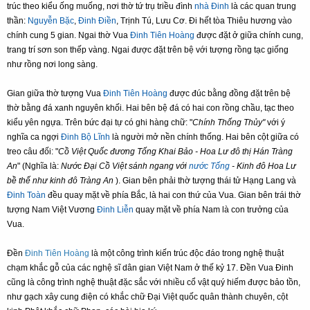
trúc theo kiểu ống muống, nơi thờ tứ trụ triều đình
nhà Đinh
là các quan trung
thần:
Nguyễn Bặc
,
Đinh Điền
, Trịnh Tú, Lưu Cơ. Đi hết tòa Thiêu hương vào
chính cung 5 gian. Ngai thờ Vua
Đinh Tiên Hoàng
được đặt ở giữa chính cung,
trang trí sơn son thếp vàng. Ngai được đặt trên bệ với tượng rồng tạc giống
như rồng nơi long sàng.
Gian giữa thờ tượng Vua
Đinh Tiên Hoàng
được đúc bằng đồng đặt trên bệ
thờ bằng đá xanh nguyên khối. Hai bên bệ đá có hai con rồng chầu, tạc theo
kiểu yên ngựa. Trên bức đại tự có ghi hàng chữ: "
Chính Thống Thủy"
với ý
nghĩa ca ngợi
Đinh Bộ Lĩnh
là người mở nền chính thống. Hai bên cột giữa có
treo câu đối: "
Cồ Việt Quốc đương Tống Khai Bảo - Hoa Lư đô thị Hán Tràng
An
" (Nghĩa là:
Nước Đại Cồ Việt sánh ngang với
nước Tống
- Kinh đô Hoa Lư
bề thế như kinh đô Tràng An
). Gian bên phải thờ tượng thái tử Hạng Lang và
Đinh Toàn
đều quay mặt về phía Bắc, là hai con thứ của Vua. Gian bên trái thờ
tượng Nam Việt Vương
Đinh Liễn
quay mặt về phía Nam là con trưởng của
Vua.
Đền
Đinh Tiên Hoàng
là một công trình kiến trúc độc đáo trong nghệ thuật
chạm khắc gỗ của các nghệ sĩ dân gian Việt Nam ở thế kỷ 17. Đền Vua Đinh
cũng là công trình nghệ thuật đặc sắc với nhiều cổ vật quý hiếm được bảo tồn,
như gạch xây cung điện có khắc chữ Đại Việt quốc quân thành chuyên, cột