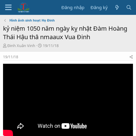
Đăng nhập
Đăng ký
Hình ảnh sinh hoạt Họ Đinh
kỷ niệm 1050 năm ngày kỵ nhật Đàm Hoàng
Thái Hậu thâ nmaaux Vua Đinh
T
N
Đinh Xuân Vinh
19/11/18
h
g
r
à
19/11/18
e
y
a
b
d
ắ
s
t
t
đ
a
ầ
r
u
t
e
r