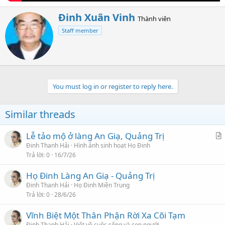
W
Đinh Xuân Vinh
Thành viên
r
Staff member
i
t
t
e
n
b
You must log in or register to reply here.
y
Similar threads
Lễ tảo mộ ở làng An Giạ, Quảng Trị
r
Đinh Thanh Hải
Hình ảnh sinh hoạt Họ Đinh
Trả lời
0
16/7/26
t
i
Họ Đinh Làng An Giạ - Quảng Trị
c
Đinh Thanh Hải
Họ Đinh Miền Trung
l
Trả lời
0
28/6/26
e
Vĩnh Biệt Một Thân Phận Rời Xa Cõi Tạm
Đinh Thanh Hải
Viết về cuộc sống và con người