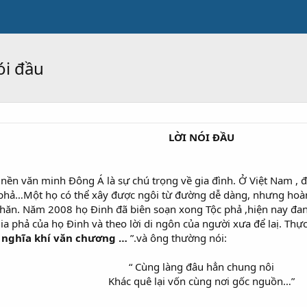
ói đầu
LỜI NÓI ĐẦU
nền văn minh Đông Á là sự chú trọng về gia đình. Ở Việt Nam , đ
phả…Một họ có thể xây được ngôi từ đường dễ dàng, nhưng hoàn ch
 khăn. Năm 2008 họ Đinh đã biên soạn xong Tộc phả ,hiện nay đan
 gia phả của họ Đinh và theo lời di ngôn của người xưa để laị. Thự
 nghĩa khí văn chương …
”.và ông thường nói:
“ Cùng làng đâu hẳn chung nôi
Khác quê lại vốn cùng nơi gốc nguồn…”