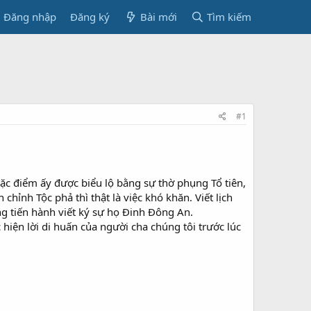
Đăng nhập
Đăng ký
Bài mới
Tìm kiếm
#1
ặc điểm ấy được biểu lộ bằng sự thờ phụng Tổ tiên,
ỉnh Tộc phả thì thật là việc khó khăn. Viết lịch
g tiến hành viết ký sự họ Đinh Đông An.
c hiện lời di huấn của người cha chúng tôi trước lúc