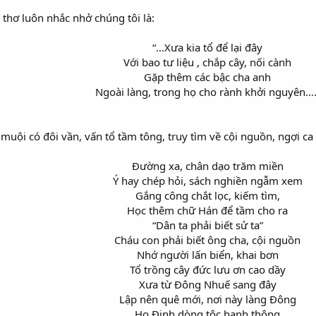
 thơ luôn nhắc nhở chúng tôi là:
“…Xưa kia tổ để lại đây
Với bao tư liệu , chắp cây, nối cành
Gặp thêm các bậc cha anh
Ngoài làng, trong họ cho rành khởi nguyên….
uội có đôi vần, vấn tổ tầm tông, truy tìm về cội nguồn, ngợi ca
Đường xa, chân dạo trăm miền
Ý hay chép hỏi, sách nghiền ngẫm xem
Gắng công chắt lọc, kiếm tìm,
Học thêm chữ Hán để tầm cho ra
“Dân ta phải biết sử ta”
Cháu con phải biết ông cha, cội nguồn
Nhớ người lấn biển, khai bơn
Tổ trồng cây đức lưu ơn cao dầy
Xưa từ Đông Nhuế sang đây
Lập nên quê mới, nơi này làng Đông
Họ Đinh dòng tộc hanh thông