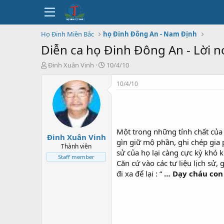
Họ Đinh Miền Bắc
họ Đinh Đông An - Nam Định
Diễn ca họ Đinh Đông An - Lời n
T
N
Đinh Xuân Vinh
10/4/10
h
g
r
à
10/4/10
e
y
a
b
d
ắ
s
t
t
đ
Một trong những tính chất của 
Đinh Xuân Vinh
a
ầ
gìn giữ mộ phần, ghi chép gia 
r
u
Thành viên
sử của họ lại càng cực kỳ khó
t
Staff member
Căn cứ vào các tư liệu lịch sử,
e
r
đi xa để lại : “
… Dạy cháu con