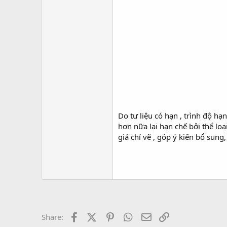
Do tư liệu có hạn , trình độ hạ
hơn nữa lại hạn chế bởi thể loạ
giả chỉ vẽ , góp ý kiến bổ sung,
Facebook
X (Twitter)
Pinterest
WhatsApp
Email
Link
Share: