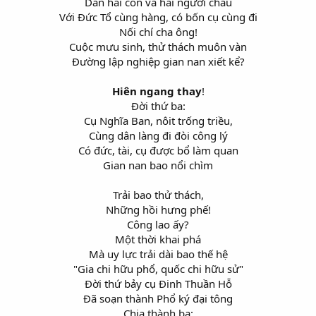
Dẫn hai con và hai ngươi cháu
Với Đức Tổ cùng hàng, có bốn cụ cùng đi
Nối chí cha ông!
Cuộc mưu sinh, thử thách muôn vàn
Đường lập nghiệp gian nan xiết kể?
Hiên ngang thay
!
Đời thứ ba:
Cụ Nghĩa Ban, nôit trống triều,
Cùng dân làng đi đòi công lý
Có đức, tài, cụ được bổ làm quan
Gian nan bao nổi chìm
Trải bao thử thách,
Những hồi hưng phế!
Công lao ấy?
Một thời khai phá
Mà uy lực trải dài bao thế hệ
"Gia chi hữu phổ, quốc chi hữu sử"
Đời thứ bảy cụ Đinh Thuần Hỗ
Đã soạn thành Phổ ký đại tông
Chia thành ba: