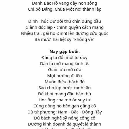
Danh Bác Hồ vang dậy non sông
Chi bộ Đảng, Chùa Một nơi thành lập
Đinh Thúc Dự đời thứ chín đứng đầu
Giành độc lập - chính quyền cách mạng
Nhiều trai, gái họ Đinh! lên đường cứu quốc
Ba mươi hai liệt sỹ "không về"
Nay gặp buổi
:
Đảng ta đổi mới tư duy
Dân ta mở mang kinh tế.
Giao lưu mở cửa
Một hướng đi lên
Muôn điều thách đố
Sao cho kịp bước canh tân
Để khỏi mang đầu bảo thủ
Học ông cha mở óc suy tư
Cùng dòng họ bền gan gắng cố
Dù tứ phương: Nam - Bắc - Đông -Tây
Dù bách nghệ sỹ nông công cố
Đường kinh doanh đã quyết là thành