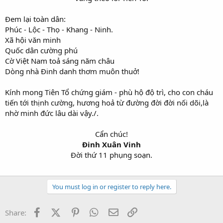
Đem lại toàn dân:
Phúc - Lộc - Thọ - Khang - Ninh.
Xã hội văn minh
Quốc dân cường phú
Cờ Việt Nam toả sáng năm châu
Dòng nhà Đinh danh thơm muôn thuở!
Kính mong Tiên Tổ chứng giám - phù hộ độ trì, cho con cháu
tiến tới thịnh cường, hương hoả từ đường đời đời nối dõi,là
nhờ minh đức lâu dài vậy./.
Cẩn chúc!
Đinh Xuân Vinh
Đời thứ 11 phụng soạn.
You must log in or register to reply here.
Facebook
X (Twitter)
Pinterest
WhatsApp
Email
Link
Share: