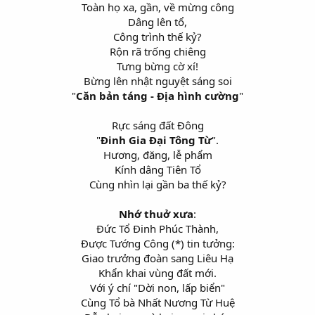
Toàn họ xa, gần, về mừng công
Dâng lên tổ,
Công trình thế kỷ?
Rộn rã trống chiêng
Tưng bừng cờ xí!
Bừng lên nhật nguyệt sáng soi
"
Căn bản táng - Địa hình cường
"
Rực sáng đất Đông
"
Đinh Gia Đại Tông Từ
".
Hương, đăng, lễ phẩm
Kính dâng Tiên Tổ
Cùng nhìn lại gần ba thế kỷ?
Nhớ thuở xưa
:
Đức Tổ Đinh Phúc Thành,
Được Tướng Công (*) tin tưởng:
Giao trưởng đoàn sang Liêu Hạ
Khẩn khai vùng đất mới.
Với ý chí "Dời non, lấp biển"
Cùng Tổ bà Nhất Nương Từ Huệ