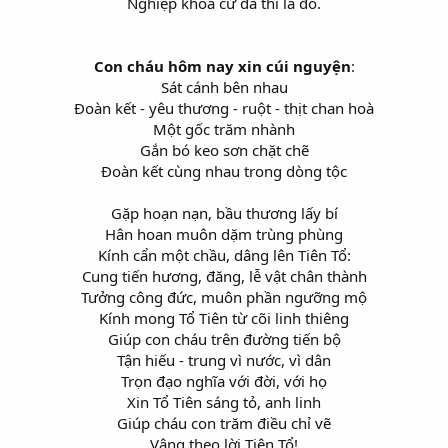
Nghiệp khoa cử đã thì là đỗ.
Con cháu hôm nay xin cúi nguyện
:
Sát cánh bên nhau
Đoàn kết - yêu thương - ruột - thịt chan hoà
Một gốc trăm nhành
Gắn bó keo sơn chặt chẽ
Đoàn kết cùng nhau trong dòng tộc
Gặp hoạn nạn, bầu thương lấy bí
Hân hoan muôn dặm trùng phùng
Kính cẩn một chầu, dâng lên Tiên Tổ:
Cung tiến hương, đăng, lễ vật chân thành
Tưởng công đức, muôn phần ngưỡng mộ
Kính mong Tổ Tiên từ cõi linh thiêng
Giúp con cháu trên đường tiến bộ
Tận hiếu - trung vì nước, vì dân
Trọn đạo nghĩa với đời, với họ
Xin Tổ Tiên sáng tỏ, anh linh
Giúp cháu con trăm điều chỉ vẽ
Vâng theo lời Tiên Tổ!