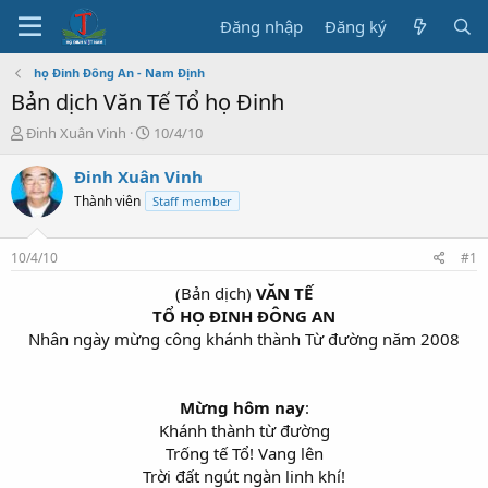
Đăng nhập
Đăng ký
họ Đinh Đông An - Nam Định
Bản dịch Văn Tế Tổ họ Đinh
T
N
Đinh Xuân Vinh
10/4/10
h
g
r
à
Đinh Xuân Vinh
e
y
Thành viên
Staff member
a
b
d
ắ
s
t
10/4/10
#1
t
đ
a
ầ
(Bản dịch)
VĂN TẾ
r
u
TỔ HỌ ĐINH ĐÔNG AN
t
Nhân ngày mừng công khánh thành Từ đường năm 2008
e
r
Mừng hôm nay
:
Khánh thành từ đường
Trống tế Tổ! Vang lên
Trời đất ngút ngàn linh khí!