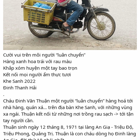
Cười vui trên môi người “luân chuyển”
Hàng xanh hoa trái với rau màu
Khắp xóm huyện một tay bao trọn
Kết nối mọi người ẩm thực tươi
Khe Sanh 2022
Đinh Thanh Hải
.
Cháu Đinh Văn Thuận một người “luân chuyển” hàng hoá tới
nhà hàng, quán xá… trên địa bàn Khe Sanh, với những vùng
xa ngái. Thuận kết nối từ những nơi trồng rau sạch -> tới tận
tay người cần.
Thuận sinh ngày 12 tháng 8, 1971 tại làng An Giạ - Triệu Độ,
Triệu Phong, Quảng Trị. Thuận là con cháu dòng họ Đinh làng
An Giạ, đời thứ 18 phái nhất.