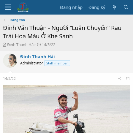
Đăng nhập
Đăng ký
Trang thơ
Đinh Văn Thuận - Người “Luân Chuyển” Rau
Trái Hoa Màu Ở Khe Sanh
T
N
Đinh Thanh Hải
14/5/22
h
g
r
à
Đinh Thanh Hải
e
y
Administrator
Staff member
a
b
d
ắ
s
t
14/5/22
#1
t
đ
a
ầ
r
u
t
e
r