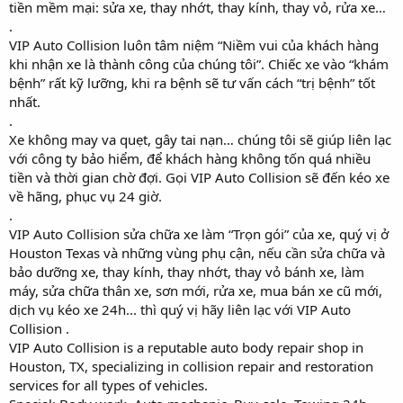
tiền mềm mại: sửa xe, thay nhớt, thay kính, thay vỏ, rửa xe…
.
VIP Auto Collision luôn tâm niệm “Niềm vui của khách hàng
khi nhận xe là thành công của chúng tôi”. Chiếc xe vào “khám
bệnh” rất kỹ lưỡng, khi ra bệnh sẽ tư vấn cách “trị bệnh” tốt
nhất.
.
Xe không may va quẹt, gây tai nạn… chúng tôi sẽ giúp liên lạc
với công ty bảo hiểm, để khách hàng không tốn quá nhiều
tiền và thời gian chờ đợi. Gọi VIP Auto Collision sẽ đến kéo xe
về hãng, phục vụ 24 giờ.
.
VIP Auto Collision sửa chữa xe làm “Trọn gói” của xe, quý vị ở
Houston Texas và những vùng phụ cận, nếu cần sửa chữa và
bảo dưỡng xe, thay kính, thay nhớt, thay vỏ bánh xe, làm
máy, sửa chữa thân xe, sơn mới, rửa xe, mua bán xe cũ mới,
dịch vụ kéo xe 24h... thì quý vị hãy liên lạc với VIP Auto
Collision .
VIP Auto Collision is a reputable auto body repair shop in
Houston, TX, specializing in collision repair and restoration
services for all types of vehicles.