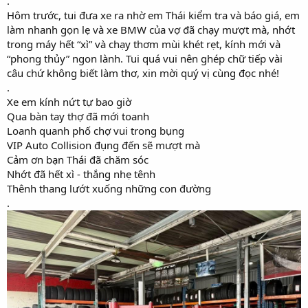
.
Hôm trước, tui đưa xe ra nhờ em Thái kiểm tra và báo giá, em
làm nhanh gọn lẹ và xe BMW của vợ đã chạy mượt mà, nhớt
trong máy hết “xì” và chạy thơm mùi khét rẹt, kính mới và
“phong thủy” ngon lành. Tui quá vui nên ghép chữ tiếp vài
câu chứ không biết làm thơ, xin mời quý vị cùng đọc nhé!
.
Xe em kính nứt tự bao giờ
Qua bàn tay thợ đã mới toanh
Loanh quanh phố chợ vui trong bụng
VIP Auto Collision đụng đến sẽ mượt mà
Cảm ơn bạn Thái đã chăm sóc
Nhớt đã hết xì - thắng nhẹ tênh
Thênh thang lướt xuống những con đường
.