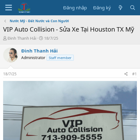
Đăng nhập
Đăng ký
Nước Mỹ - Đất Nước và Con Người
VIP Auto Collision - Sửa Xe Tại Houston TX Mỹ
T
N
Đinh Thanh Hải
18/7/25
h
g
r
à
Đinh Thanh Hải
e
y
Administrator
Staff member
a
b
d
ắ
s
t
18/7/25
#1
t
đ
a
ầ
r
u
t
e
r