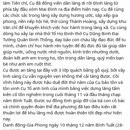
làm Tiên chỉ, Cụ đã động viên dân làng di rời Đình làng từ
phía tây đầu xóm Mai Đình ra địa điểm hiện nay. Cụ đã cùng
các chức sắc trong làng xây dựng hương ước, sắp xếp gia
phong, nền nếp hội hè, thờ cúng Thành Hoàng, xây dựng khu
Văn chỉ để khuyến khích việc học hành trong làng xã. Cụ cùng
dòng họ xây lại nhà thờ Tổ Họ Đinh-thờ Cụ Dũng Binh Đại
Tướng Quân Đinh Thổng, dạy bảo con cháu lấy đạo đức để tu
mình, chăm chỉ học hành rèn luyện để đủ đức đủ tài giúp dân
giúp nước, uống nước nhớ nguồn, kính trên nhường dưới,
đoàn kết anh em trong họ, tôn trọng dân làng, quý mến bạn
bè như anh em ruột thịt.
Cụ được an táng tại đây với 3 lớp quách bằng gỗ quý, bởi vậy
linh sàng Cụ vẫn nguyên vẹn không thể cải táng được. Cõi
vĩnh hằng này được hậu duệ đời thứ năm của Cụ bảo tồn và
tôn vinh Cụ Tổ anh linh của mình bằng việc dựng lăng tẩm
kiên cố tôn nghiêm trong cuối tháng 11 và đầu tháng chạp
năm Bính Tuất. Được sự đồng tình giúp đỡ của bà con cô bác
và chính quyền đoàn thể địa phương đã tạo điều kiện rất
thuận lợi để khu lăng mộ được hoàn thiện tốt đẹp như hiện
nay.
Danh động-Gia Phong ngày 10 tháng 12 năm Bính Tuất (28-