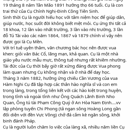
19 tháng 8 năm Tân Mão 1891 hưởng thọ 66 tuổi. Cụ là con
trai thứ của Cụ Chính Nghị-Đinh Công Tiên Sinh.
Sinh thời Cụ là người hiếu học với tâm niệm học để giúp dân,
giúp nước, học suốt đời không biết mệt mỏi. Cụ ứng thi tất cả
18 khoa, 12 lần vào nhất trường, 3 lần vào nhị trường, 3 lần
đỗ Tú Tài vào các năm 1864, 1867 và 1879 chính vì vậy nên
được gọi là Cụ Mền.
Với trí tuệ uyên thâm, văn chương bác học nên được vua
khen: giỏi văn Bác Cổ, lãng mạn, khả quan. Cụ là một nhà
giáo yêu nước mẫu mực, thông tuệ nhưng rất khiêm nhường.
Tài đức của Cụ thời bấy giờ rất xứng đáng được Vua phong
làm quan nhưng Cụ không nhận và ở nhà để dạy học.
Tháng 3 năm 1882, hưởng ứng chiếu Cần Vương của vua
Hàm Nghi Cụ đã tập hợp các thân hào nghĩa sĩ và con em
trong làng, trong tổng liên kết với các hào kiệt trong huyện,
trong tỉnh và ngoài tỉnh như Ông Quách Lãnh Binh Nho
Quan, Ông tú tài Phạm Công Quý ở An Hòa Nam Định....vv
lập phòng tuyến Chi Phong (tả ngạn sông Hoàng Long gần
đối diện với đền Vực Vông) chở đá cắm kè ngăn sông, khởi
binh đánh Pháp.
Cụ là người luôn chăm lo việc của làng xã, nhiều năm liền Cụ