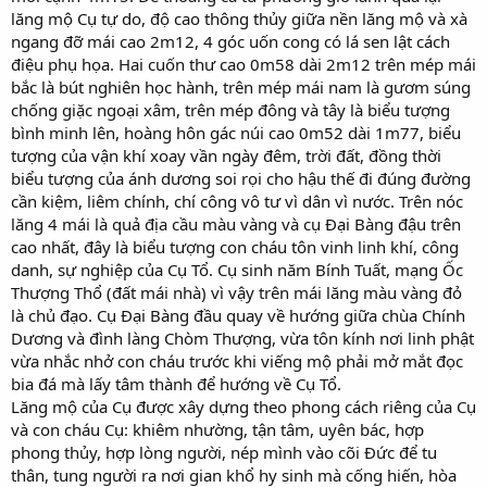
lăng mộ Cụ tự do, độ cao thông thủy giữa nền lăng mộ và xà
ngang đỡ mái cao 2m12, 4 góc uốn cong có lá sen lật cách
điệu phụ họa. Hai cuốn thư cao 0m58 dài 2m12 trên mép mái
bắc là bút nghiên học hành, trên mép mái nam là gươm súng
chống giặc ngoại xâm, trên mép đông và tây là biểu tượng
bình minh lên, hoàng hôn gác núi cao 0m52 dài 1m77, biểu
tượng của vận khí xoay vần ngày đêm, trời đất, đồng thời
biểu tượng của ánh dương soi rọi cho hậu thế đi đúng đường
cần kiệm, liêm chính, chí công vô tư vì dân vì nước. Trên nóc
lăng 4 mái là quả địa cầu màu vàng và cụ Đại Bàng đậu trên
cao nhất, đây là biểu tượng con cháu tôn vinh linh khí, công
danh, sự nghiệp của Cụ Tổ. Cụ sinh năm Bính Tuất, mạng Ốc
Thượng Thổ (đất mái nhà) vì vậy trên mái lăng màu vàng đỏ
là chủ đạo. Cụ Đại Bàng đầu quay về hướng giữa chùa Chính
Dương và đình làng Chòm Thượng, vừa tôn kính nơi linh phật
vừa nhắc nhở con cháu trước khi viếng mộ phải mở mắt đọc
bia đá mà lấy tâm thành để hướng về Cụ Tổ.
Lăng mộ của Cụ được xây dựng theo phong cách riêng của Cụ
và con cháu Cụ: khiêm nhường, tận tâm, uyên bác, hợp
phong thủy, hợp lòng người, nép mình vào cõi Đức để tu
thân, tung người ra nơi gian khổ hy sinh mà cống hiến, hòa