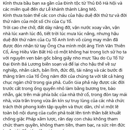
Kính thưa bầu bạn xa gần của Đinh tộc từ Thủ Đô Hà Nội và
các miền quê đến dự Lễ khánh thành Lăng Mộ.
Kính thưa toàn thể các con cháu của hậu duệ đời thứ tư và đời
thứ năm của một số Chi của Cụ Tổ.
Trời cao che chở, đất dày nâng đỡ, vận nước xoay vần, vận
nhà lúc xanh lúc đỏ, tiết trời lúc mưa lúc nắng, nhưng hậu
duệ đời thứ năm của Cụ Tổ Anh linh vô cùng may mắn đã
được đón nhận từ tay Ông Cha mình một áng Tình Văn Thiên
Cổ, Áng Hiều Văn Bất Hủ có một không hai trong lịch sử họ ta
với nguyên vẹn bản gốc bằng giấy nho mực Tàu do Cụ Tổ Tứ
Đại Đinh Bá Lương biên soạn và để lại cho hậu thế về sự
nghiệp, nhân cách, bản lĩnh, đức độ, tài năng và các bước đi
thăng trầm của Tổ Ông năm đời của chúng ta với tất cả hàng
chục ngàn chữ trong gia phả. Cuốn Gia phả này được các đời
trước cất trong ống quyển nhỏ làm bằng bương tre, bào
nhẵn, gác trên mái phía bắc của nhà thờ cổ, trong đòn tay mái
nhà, vừa trân trọng vừa ẩn kín sự truy lùng của các nhà chức
trách thời phong kiến tập quyền và thực dân, chỉ vì một lẽ
toàn bộ nội dung của cuốn phả toát lên tinh thần bất khuất
chống giặc Pháp xâm lược, răn dạy con cháu không tham
chức tham quyền, không tham tiền, tham bạc, ra sức rèn đức