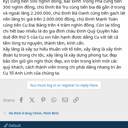
Kỷ) cúng tiến 500 nghìn đông, bác Đinh Trọng Pha cúng tiến
300 nghìn đồng, chú Đinh Bá Trụ cúng tiến bia đá gắn ở trong
và ngoài lăng 2.200.000, chú Đinh Bá Oanh cúng tiến gạch lát
nền lăng trị giá trên 2.000.000 đồng, chú Đinh Mạnh Toàn
cúng tiến Cụ Đại Bàng trên 4 trăm nghìn đồng. Còn lại tổng
chi hết bao nhiêu là do gia đình cháu Đinh Quý Quyền hậu
duệ đời thứ 5 của Cụ xin hân hạnh được dâng Cụ với tất cả
tấm lòng tự nguyện, thành tâm, kính cẩn.
Xây lăng là xây sự hiếu thuận với tổ tiên, xây lăng là xây tình
đoàn tụ trong chi tộc, xây lăng là xây dựng phong tục đẹp
bảo tồn giữ gìn nghi thức đẹp, xin trân trọng kính mời các
quý khách, cách thành viên trong chi phái dâng nhang tri ân
Cụ Tổ Anh Linh của chúng ta.
You must log in or register to reply here.
Facebook
X (Twitter)
Pinterest
WhatsApp
Email
Link
Share:
Họ Đinh ở làng Chòm, Ninh Bình
Default