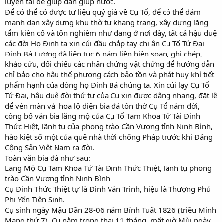
luyện tài để giúp dân giúp nước.
Để có thể có được tư liệu quý giá về Cụ Tổ, để có thể dám
mạnh dạn xây dựng khu thờ tự khang trang, xây dựng lăng
tẩm kiên cố và tôn nghiêm như đang ở nơi đây, tất cả hậu duệ
các đời Họ Đinh ta xin cúi đầu chắp tay chi ân Cụ Tổ Tứ Đại
Đinh Bá Lương đã liên tục 6 năm liền biên soạn, ghi chép,
khảo cứu, đối chiếu các nhân chứng vật chứng để hướng dẫn
chỉ bảo cho hậu thế phương cách bảo tồn và phát huy khí tiết
phẩm hạnh của dòng họ Đinh Bá chúng ta. Xin cúi lạy Cụ Tổ
Tứ Đại, hậu duệ đời thứ tư của Cụ xin được dâng nhang, đặt lễ
để vén màn vải hoa lộ diện bia đá tôn thờ Cụ Tổ năm đời,
công bố văn bia lăng mộ của Cụ Tổ Tam Khoa Tứ Tài Đinh
Thức Hiệt, lãnh tụ của phong trào Cần Vương tỉnh Ninh Bình,
hào kiệt số một của quê nhà thời chống Pháp trước khi Đảng
Cộng Sản Việt Nam ra đời.
Toàn văn bia đá như sau:
Lăng Mộ Cụ Tam Khoa Tứ Tài Đinh Thức Thiệt, lãnh tụ phong
trào Cần Vương tỉnh Ninh Bình:
Cụ Đinh Thức Thiệt tự là Đinh Văn Trinh, hiệu là Thượng Phủ
Phi Yến Tiên Sinh.
Cụ sinh ngày Mậu Dần 28-06 năm Bính Tuất 1826 (triều Minh
Mạng thứ 7). Cụ nằm trong thai 11 tháng, mất giờ Mùi ngày