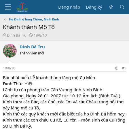
Đăng nhập
Đăng ký
Họ Đinh ở làng Chòm, Ninh Bình
Khánh thành Mộ Tổ
T
N
Đinh Bá Trụ
18/8/10
h
g
r
à
Đinh Bá Trụ
e
y
Thành viên mới
a
b
d
ắ
s
t
18/8/10
#1
t
đ
a
ầ
Bài phát biểu Lễ khánh thành lăng mộ Cụ Mền
r
u
Đinh Thức Hiệt
t
Lãnh tụ của phong trào Cần Vương tỉnh Ninh Bình
e
Gia phong, Ngày 28-01-2007 tức 10-12 Âm lịch (Bính Tuất)
r
Kính thưa các Bác, các Chú, các Em và các Cháu trong hội thợ
xây lăng mộ cụ Tổ,
Kính thứ các quý khách mời đặc biệt của họ Đinh Bá hôm nay.
Kính thưa các con cháu Cụ Kê, Cụ Yên – môn sinh của Cụ Tổng
Sư Đinh Bá Kỳ.