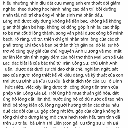
hiếu nhường nhịn dìu dắt cưu mang anh em thoát đói giảm
nghèo, theo đường học hành nâng cao dân trí, bồi dưỡng
nhân tài, nối trí cha ông vì nhân sinh mà phấn đấu.
Lăng mộ được xây dựng không kể tiền bạc, không kể không
gian thời gian bé hẹp, không kể đóng góp ít nhiều cao thấp,
to bé mà cốt ở lòng thành, song vẫn phải được công bố minh
bạch, rõ ràng, vô tư, thiện chí ghi nhận tấm lòng của các chi
phái trong Chi tộc và bạn bè thân thích gần xa, đó là: sự hỗ
trợ vô cùng quý giá của chú Nguyễn Ánh Dương về mọi mặt,
sự lăn lôn tận tình ngày đêm của hội thợ thôn Mai Sơn xã Gia
Lạc, đặc biệt là của bác thủ từ Trần Công Sự, chú Đinh Anh
Tuấn…được đặt dưới sự chỉ đạo chặt chẽ, nghiêm ngặt, sát
sao của người tổng thiết kế về kiểu dáng, về kỹ thuật của con
trai út Cụ Đinh Bá Rĩu (Cụ Rĩu là chắt đích tôn của Cụ Tổ Đinh
Thức Hiệt). Việc xây lăng được thi công đúng tiến trình của
phép Văn Công Gia Lễ. Trời ủng hộ mưa thuận gió hòa, đất
ủng hộ lòng đất liền thổ, nước ủng hộ có đủ nước để tạo nên
khối bê tông kiên cố, lòng người hướng thiện các cháu hậu
duệ các đời của Cụ góp công rất lớn, góp của cũng không ít
tổng chi cho dựng lăng mộ chưa hạch toán hết, tạm tính đã
trên 30 triệu, bà Đinh Thị Liên (con gái Cụ tổng sư Đinh Bá