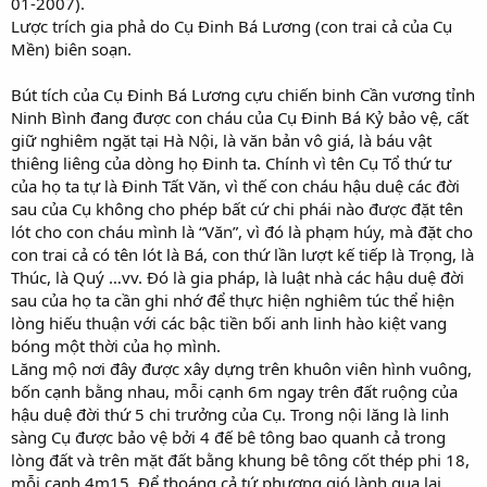
01-2007).
Lược trích gia phả do Cụ Đinh Bá Lương (con trai cả của Cụ
Mền) biên soạn.
Bút tích của Cụ Đinh Bá Lương cựu chiến binh Cần vương tỉnh
Ninh Bình đang được con cháu của Cụ Đinh Bá Kỷ bảo vệ, cất
giữ nghiêm ngặt tại Hà Nội, là văn bản vô giá, là báu vật
thiêng liêng của dòng họ Đinh ta. Chính vì tên Cụ Tổ thứ tư
của họ ta tự là Đinh Tất Văn, vì thế con cháu hậu duệ các đời
sau của Cụ không cho phép bất cứ chi phái nào được đặt tên
lót cho con cháu mình là “Văn”, vì đó là phạm húy, mà đặt cho
con trai cả có tên lót là Bá, con thứ lần lượt kế tiếp là Trọng, là
Thúc, là Quý …vv. Đó là gia pháp, là luật nhà các hậu duệ đời
sau của họ ta cần ghi nhớ để thực hiện nghiêm túc thể hiện
lòng hiếu thuận với các bậc tiền bối anh linh hào kiệt vang
bóng một thời của họ mình.
Lăng mộ nơi đây được xây dựng trên khuôn viên hình vuông,
bốn cạnh bằng nhau, mỗi cạnh 6m ngay trên đất ruộng của
hậu duệ đời thứ 5 chi trưởng của Cụ. Trong nội lăng là linh
sàng Cụ được bảo vệ bởi 4 đế bê tông bao quanh cả trong
lòng đất và trên mặt đất bằng khung bê tông cốt thép phi 18,
mỗi cạnh 4m15. Để thoáng cả tứ phương gió lành qua lại