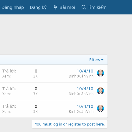
Đăng nhập
Đăng ký
Bài mới
Tìm kiếm
Filters
Trả lời
0
10/4/10
Xem
3K
Đinh Xuân Vinh
Trả lời
0
10/4/10
Xem
7K
Đinh Xuân Vinh
Trả lời
0
10/4/10
Xem
5K
Đinh Xuân Vinh
You must log in or register to post here.