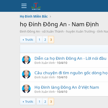
Họ Đinh Miền Bắc
họ Đinh Đông An - Nam Định
Đinh Đông An - xã Xuân Thành - huyện Xuân Trường - tỉnh N
Trước
1
2
3
Diễn ca họ Đinh Đông An - Lời nói đầu
Đinh Xuân Vinh
10/4/10
Câu chuyện đi tìm nguồn gốc dòng họ
Đinh Xuân Vinh
10/4/10
Họ Đinh làng Đông An ở Việt Nam
Đinh Xuân Vinh
10/4/10
Trước
1
2
3