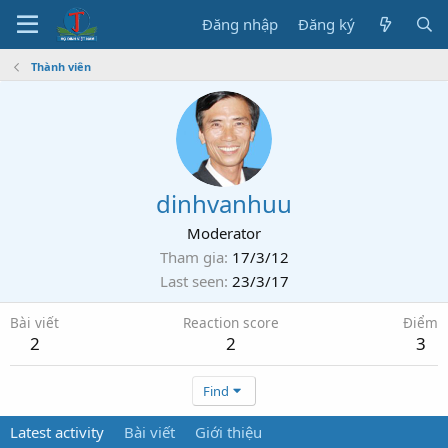
Đăng nhập
Đăng ký
Thành viên
dinhvanhuu
Moderator
Tham gia
17/3/12
Last seen
23/3/17
Bài viết
Reaction score
Điểm
2
2
3
Find
Latest activity
Bài viết
Giới thiệu