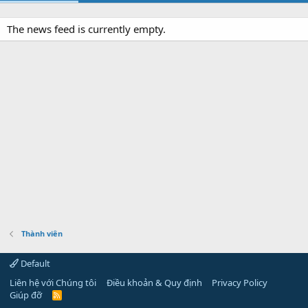
The news feed is currently empty.
Thành viên
Default
Liên hệ với Chúng tôi
Điều khoản & Quy định
Privacy Policy
Giúp đỡ
R
S