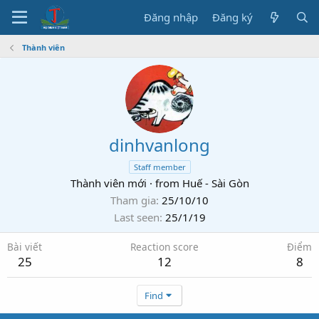
Đăng nhập
Đăng ký
Thành viên
dinhvanlong
Staff member
Thành viên mới
·
from
Huế - Sài Gòn
Tham gia
25/10/10
Last seen
25/1/19
Bài viết
Reaction score
Điểm
25
12
8
Find