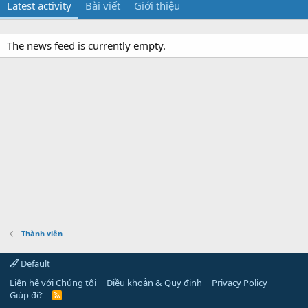
Latest activity
Bài viết
Giới thiệu
The news feed is currently empty.
Thành viên
Default
Liên hệ với Chúng tôi
Điều khoản & Quy định
Privacy Policy
Giúp đỡ
R
S