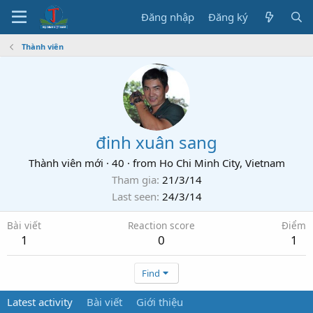
Đăng nhập
Đăng ký
Thành viên
đinh xuân sang
Thành viên mới
·
40
·
from
Ho Chi Minh City, Vietnam
Tham gia
21/3/14
Last seen
24/3/14
Bài viết
Reaction score
Điểm
1
0
1
Find
Latest activity
Bài viết
Giới thiệu