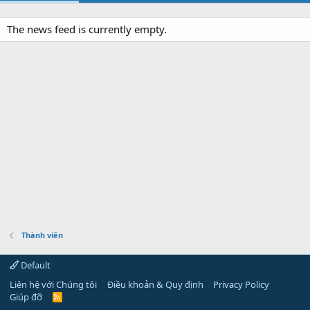
The news feed is currently empty.
Thành viên
Default
Liên hệ với Chúng tôi
Điều khoản & Quy định
Privacy Policy
Giúp đỡ
R
S