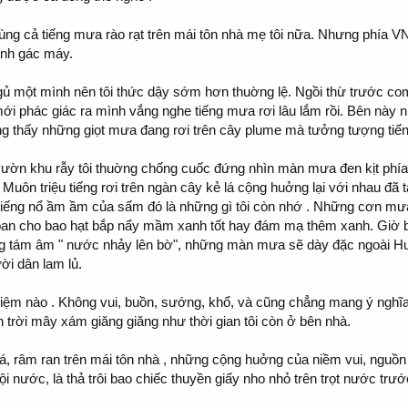
cùng cả tiếng mưa rào rạt trên mái tôn nhà mẹ tôi nữa. Nhưng phía VN t
đành gác máy.
 một mình nên tôi thức dậy sớm hơn thuờng lệ. Ngồi thừ trước compu
 mới phác giác ra mình vắng nghe tiếng mưa rơi lâu lắm rồi. Bên này 
g thấy những giọt mưa đang rơi trên cây plume mà tưởng tượng tiế
 vườn khu rẫy tôi thuờng chống cuốc đứng nhìn màn mưa đen kịt phí
 . Muôn triệu tiếng rơi trên ngàn cây kẻ lá cộng huởng lại với nhau đ
g tiếng nổ ầm ầm của sấm đó là những gì tôi còn nhớ . Những cơn mưa
toan cho bao hạt bắp nẩy mầm xanh tốt hay đám mạ thêm xanh. Giờ
g tám âm "
nước nhảy lên bờ", những màn mưa sẽ dày đặc ngoài Huế 
ời dân lam lủ.
m nào . Không vui, buồn, sướng, khổ, và cũng chẳng mang ý nghĩa 
 trời mây xám giăng giăng như thời gian tôi còn ở bên nhà.
á, râm ran trên mái tôn nhà , những cộng huởng của niềm vui, ngu
 lội nước, là thả trôi bao chiếc thuyền giấy nho nhỏ trên trọt nước trướ