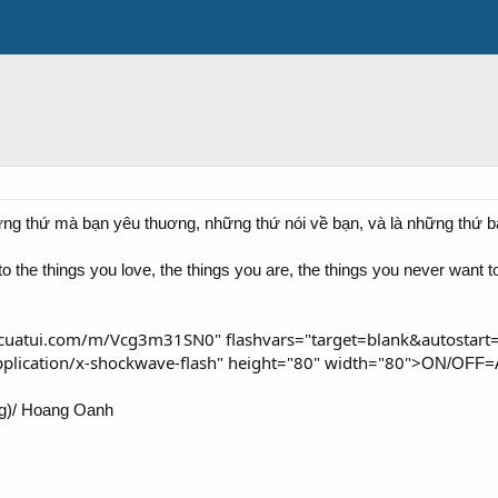
ững thứ mà bạn yêu thuơng, những thứ nói về bạn, và là những thứ 
o the things you love, the things you are, the things you never want 
uatui.com/m/Vcg3m31SN0" flashvars="target=blank&autostart=fal
plication/x-shockwave-flash" height="80" width="80">
ON/OFF=
)/ Hoang Oanh