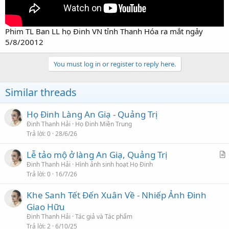
Phim TL Ban LL họ Đinh VN tỉnh Thanh Hóa ra mắt ngảy
5/8/20012
You must log in or register to reply here.
Similar threads
Họ Đinh Làng An Giạ - Quảng Trị
Đinh Thanh Hải
Họ Đinh Miền Trung
Trả lời
0
28/6/26
Lễ tảo mộ ở làng An Giạ, Quảng Trị
r
Đinh Thanh Hải
Hình ảnh sinh hoạt Họ Đinh
Trả lời
0
16/7/26
t
i
Khe Sanh Tết Đến Xuân Về - Nhiếp Ảnh Đinh
c
Giao Hữu
l
Đinh Thanh Hải
Tác giả và Tác phẩm
e
Trả lời
2
6/10/25