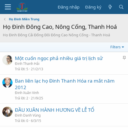
Đăng nhập
Đăng ký
Họ Đinh Miền Trung
Họ Đinh Đông Cao, Nông Cống, Thanh Hoá
Họ Đinh Đông Cải Đống Đôi Đông Cao Nông Cống - Thanh Hoá
Filters
C
Một cuốn ngọc phả nhiều giá trị lịch sử
h
Đinh Thanh Hải
Trả lời
5
21/2/13
ú
ý
Ban liên lạc họ Đinh Thanh Hóa ra mắt năm
2012
Đinh Xuân Vinh
Trả lời
2
21/9/25
ĐẦU XUÂN HÀNH HƯƠNG VỀ LỄ TỔ
Đinh Danh Vùng
Trả lời
0
6/3/15