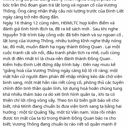
bóc trần thủ đoạn gian trá lật lọng và ngoan cố của Vương
Thông. Ông càng nhận thấy câu nói lường trước của Đinh Liệt
ngày càng trở nên đúng đắn.
Ngày 16 tháng 12 cùng năm, HĐMLTC họp kiểm điểm và
đánh giá tình hình địch ta, đề ra kế sách mới . Sau khi nghe
Nguyễn Trãi trình bày công việc đã tiến hành và sự ngoan cố ,
lật lọng của Vương Thông, nhiều tướng kĩnh nghe thấy nóng
tai, đỏ mắt, muốn đánh hạ ngay thành Đông Quan . Lại một
cuộc tranh cãi sôi nổi, đấu tranh phân tích ra nhẽ, cuối cùng
mới đi đến nhất trí là chưa nên đánh thành Đông Quan .
Kiểm hiệu Đinh Liệt đứng dậy trình bày : Đến nay mưu kế
“giảng hoà của Vương Thông ngày càng bộ lộ rõ ràng; một
mặt hắn cử người đàm phán để nhập nhằng kéo dài chờ viện
binh sang, một mặt hắn ráo riết củng cố, phòng thủ các tuyến
chỉnh đốn tinh thần quân lính, lợi dụng hoà hoãn chúng tung
khá nhiều thám báo ra dò xét tình hình quân ta , khi ta có
thiện chí lới rộng vòng vây. Theo tin từ biên giới báo về cho
biết, nhà Minh đang chuẩn bị đưa viện binh sang ta bằng hai
hướng : một từ Quảng Tây, một từ Vân nam. Vừa rồi nhận
được tin mật của ta từ trong thành Đông Quan báo ra cho
biết; Vương Thông đang chuẩn bị ráo riết số quân mạnh ở