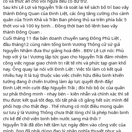
cỏ và thức ăn cho voi ngựa đều có dự trữ.
Sau khi Lê Lợi và Nguyễn Trãi rà soát lại kế sách bố trí bao vây
thành Đông Quan của Đinh Liệt, các ông tăng cường cho cánh
quân của Trịnh Khả và Trần Ban phòng thủ xa trên phía bắc 5
thớt voi và 100 kỵ binh. . Đồng thời ban bố lệnh bao vây
thành Đông Quan .
Cuối tháng 11 đại bản doanh chuyển sang Đông Phù Liệt ,
đầu tháng12 cùng năm tổng binh Vương Thông cử sứ giả
Nguyễn Nhậm đưa thư giảng hoà đến . BĐV Lê Lợi nói: Phù
hợp với ý ta ! Vương lập tức giao cho Nguyễn Trãi đảm nhiệm
công việc ngoại giao chính trị rất tế nhị và phức tạp gian khổ
nay. Ông quay lại nói với Đinh Liệt : Việc tôi làm có kết quả
nhiều hay ít là tuỳ thuộc vào việc chiến hữu điều binh khiến
tướng đang ở chiến trường làm áp lực quyết định đấy!
Đinh Liệt mỉn cười đáp Nguyễn Trãi ; đòi hỏi bộ óc của quân
sư phải thông minh - nhạy bén – kiên nhẫn và chính xác thì sẽ
thu được kết quả tốt đẹp, tôi tất phải cồ gắng hết sức mình để
phối hợp cho thật đẹp . Thế nhưng có một điều mong quân
sư lưu ý là Vương Thông chưa thật lòng chỉ là phép hoãn binh
chi kế để chờ viện binh bên nước sang mà thôi ?
Nguyễn Trãi đã dồn hết tâm lực ngày đêm vào công việc của
mình, ông đã phải dùng đạo lý nhân nghĩa thuyết phục và