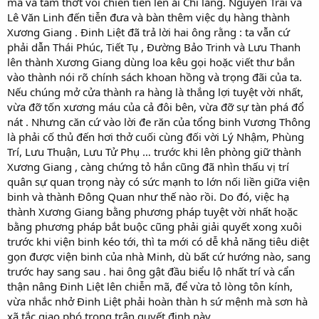
mã và tám thớt voi chiến tiến lên ải Chi lăng. Nguyên Trãi và
Lê Văn Linh đến tiễn đưa và bàn thêm việc dụ hàng thành
Xương Giang . Đinh Liệt đã trả lời hai ông rằng : ta vẫn cứ
phải dẫn Thái Phúc, Tiết Tụ , Đường Bảo Trinh và Lưu Thanh
lên thành Xương Giang dùng loa kêu gọi hoặc viết thư bắn
vào thành nói rõ chính sách khoan hồng và trọng đãi của ta.
Nếu chúng mở cửa thành ra hàng là thắng lợi tuyệt vời nhất,
vừa đỡ tốn xương máu của cả đôi bên, vừa đỡ sự tàn phá đổ
nát . Nhưng căn cứ vào lời đe răn của tổng binh Vương Thông
là phải cố thủ đến hơi thở cuối cùng đối vời Lý Nhậm, Phùng
Trí, Lưu Thuận, Lưu Tử Phụ … trước khi lên phòng giữ thành
Xương Giang , càng chứng tỏ hắn cũng đã nhìn thấu vị trí
quân sự quan trọng này có sức mạnh to lớn nối liền giữa viện
binh và thành Đông Quan như thế nào rồi. Do đó, việc hạ
thành Xương Giang bằng phương pháp tuyệt vời nhất hoặc
bằng phương pháp bắt buộc cũng phải giải quyết xong xuôi
trước khi viện binh kéo tới, thì ta mới có dễ khả năng tiêu diệt
gọn được viện binh của nhà Minh, dù bất cứ hướng nào, sang
trước hay sang sau . hai ông gật đầu biểu lộ nhất trí và cẩn
thận nâng Đinh Liệt lên chiễn mã, để vừa tỏ lòng tôn kính,
vừa nhắc nhở Đinh Liệt phải hoàn thàn h sứ mệnh mà sơn hà
xã tắc giao phó trong trận quyết định này.