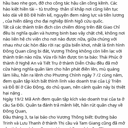
hầu bao nhẹ gọn, đỡ cho công tác hậu cần cồng kềnh. Các
hào kiệt hiền tài – tù trưởng- thân sĩ khắp nơi cũng liên tục
kéo dài về Bồ Đề hiến kế, nguyện đem năng lực và tiền lương
, của hiến dâng cho đại nghiệp Bình Ngô cứu quốc.
Tất cả các thành trấn địch còn chiếm đóng trên đất Giao Chỉ
đều bị nghĩa quân và hương binh bao vây chặt chẽ, không nơi
nào liên hệ chi viện cho nơi nào được nữa, giữa chúng với
nhau như các hòn đảo rời rạc giữa biển khơi, nhất là tình hình
Đông Quan cũng bi đát, Vương Thông không còn liên lạc với
thành trấn nào nữa. Vừa rôi hắn được tin ta báo: Thái Phúc ở
thành ở Nghệ An và Tiết Trụ ở thành Diễn Châu đều đã mở
cửa hàng nghĩa quân làm cho hắn phát điên lên, mù quáng
làm liều, hắn ra lệnh cho Phương Chính ngày 7 /2 cùng năm,
đem quân tập kích bất thình lình vào doanh trại của Lý Triện
và Đỗ Bí ở Cảo Động, do chủ quan, nên cánh quân này bị thiệt
hại nặng .
Ngày 19/2 Mã Anh đem quân tập kích vào doanh trại của ta ở
cầu Sa Đôi. Quân ta đánh trả mãnh liệt, hắn rút quân chạy về
Đông Quan,
Đầu tháng 3, ta lại báo cho Vương Thông biết: Đường bảo
Trinh và Lưu Thanh ở thành Thị cầu và Tam Giang cũng đã mở