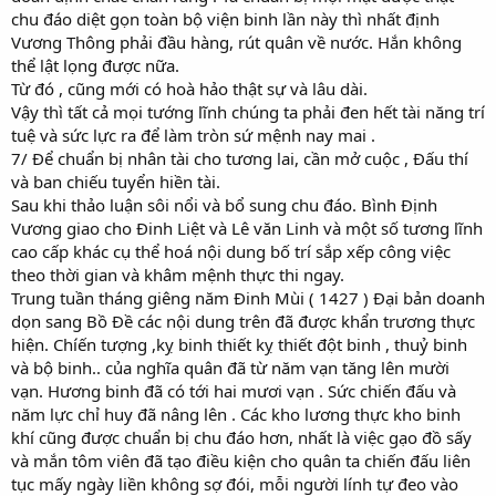
chu đáo diệt gọn toàn bộ viện binh lần này thì nhất định
Vương Thông phải đầu hàng, rút quân về nước. Hắn không
thể lật lọng được nữa.
Từ đó , cũng mới có hoà hảo thật sự và lâu dài.
Vậy thì tất cả mọi tướng lĩnh chúng ta phải đen hết tài năng trí
tuệ và sức lực ra để làm tròn sứ mệnh nay mai .
7/ Để chuẩn bị nhân tài cho tương lai, cần mở cuộc , Đấu thí
và ban chiếu tuyển hiền tài.
Sau khi thảo luận sôi nổi và bổ sung chu đáo. Bình Định
Vương giao cho Đinh Liệt và Lê văn Linh và một số tương lĩnh
cao cấp khác cụ thể hoá nội dung bố trí sắp xếp công việc
theo thời gian và khâm mệnh thực thi ngay.
Trung tuần tháng giêng năm Đinh Mùi ( 1427 ) Đại bản doanh
dọn sang Bồ Đề các nội dung trên đã được khẩn trương thực
hiện. Chíến tượng ,kỵ binh thiết kỵ thiết đột binh , thuỷ binh
và bộ binh.. của nghĩa quân đã từ năm vạn tăng lên mười
vạn. Hương binh đã có tới hai mươi vạn . Sức chiến đấu và
năm lực chỉ huy đã nâng lên . Các kho lương thực kho binh
khí cũng được chuẩn bị chu đáo hơn, nhất là việc gạo đồ sấy
và mắn tôm viên đã tạo điều kiện cho quân ta chiến đấu liên
tục mấy ngày liền không sợ đói, mỗi người lính tự đeo vào