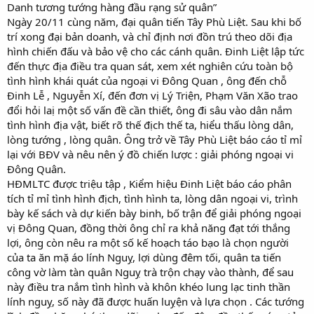
Danh tương tướng hàng đầu rạng sử quân”
Ngày 20/11 cùng năm, đại quân tiến Tây Phù Liệt. Sau khi bố
trí xong đại bản doanh, và chỉ định nơi đồn trú theo dõi địa
hình chiến đấu và bảo vệ cho các cánh quân. Đinh Liệt lập tức
đến thực địa điều tra quan sát, xem xét nghiên cứu toàn bộ
tình hình khái quát của ngoại vi Đông Quan , ông đến chỗ
Đinh Lễ , Nguyễn Xí, đến đơn vị Lý Triện, Phạm Văn Xão trao
đổi hỏi laị một số vấn đề cần thiết, ông đi sâu vào dân nắm
tình hình địa vật, biết rõ thế địch thế ta, hiểu thấu lòng dân,
lòng tướng , lòng quân. Ông trở về Tây Phù Liệt báo cáo tỉ mỉ
lại với BĐV và nêu nên ý đồ chiến lược : giải phóng ngoại vi
Đông Quân.
HĐMLTC được triệu tập , Kiểm hiệu Đinh Liệt báo cáo phân
tích tỉ mỉ tình hình địch, tình hình ta, lòng dân ngoại vi, trình
bày kế sách và dự kiến bày binh, bố trận để giải phóng ngoại
vị Đông Quan, đồng thời ông chỉ ra khả năng đạt tới thắng
lợi, ông còn nêu ra một số kế hoạch táo bạo là chọn người
của ta ăn mặ áo lính Nguỵ, lợi dùng đêm tối, quân ta tiến
công vờ làm tàn quân Nguỵ trà trộn chạy vào thành, để sau
này điều tra nắm tình hình và khôn khéo lung lạc tinh thần
lính nguỵ, số này đã được huấn luỵện và lựa chọn . Các tướng