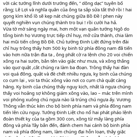
vời các tướng lĩnh dưới trướng đến, “ dõng dạc” tuyên bố
rằng; Lê Lợi và nghĩa quân của ông ta sắp sửa tắt thở rồi ! hai
gọng kìm khổ lồ sẽ kẹp nát chúng giữa Bồ Đề ! phen này
quyết nghiền vụn chúng thành tro bụi ! rồi cười ha hả.
Vừa tờ mờ sáng ngày mai, hơn một vạn quân tướng Ngô do
tổng binh họ Vương trực tiếp chỉ huy, mở cửa thành, chia làm
hai mũi tiến công Bồ Đề. Chủ tướng Đinh Liệt đứng trên đài
chỉ huy trông thấy hơn 500 kỵ binh từ phía đông nam đã tiến
vào hơn nữa trận địa ta , ông phất cờ ra lệnh cho 20 voi chiến
xông ra hai sườn, bắn tên vào giặc như mưa, và xông thắng
vào quơ quật ,cắt chúng ra làm ba đoạn. Trông thấy hai đàn
voi quá đông, quật và đè chết nhiều ngựa, kỵ binh của chúng
co cụm lại , voi ta thúc xông vào nơi co cụm chà quật càng
hăng. Kỵ binh của chúng thấy nguy kịch, nhất là ngựa chúng
thấy voi hoảng sợ không giám xông vào, lao – mác trên mình
voi phóng xuống chú ngựa nào là trúng chú ngựa ấy. Vương
Thông vẫn thúc kèn cho bộ binh phía nam và phía đông nam
tiến lên cứu nguy. Tướng Đinh Liệt cho nổ hai phát pháo lệnh
đoàn thiết kỵ của ta gồm 300 con, xông từ mấy làng phía
đông và phía Tây bắn đến, đánh chem hai cánh bộ binh phía
nam và phía đông nam, làm chúng đại hỗn loạn, thây giặc