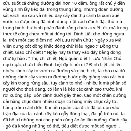
cứu suốt cả chặng đường dài hơn 10 dặm, ông rất chú ý đền
vùng sinh lầy kéo dài trong thung lũng, những đoạn đướng
sát vách núi cao và nhiều dãy cây đại thụ cành là xum xuê
vươn ra được ông đã hình dung một cách đánh đặc thù mà
trong binh thư binh pháp đành rằng chưa ai viết tới, mà trong
thực tế cũng chưa một ai dùng tới. Đinh Liệt cho dừng ngựa
lại trên một cao điểm nói với Lưu Nhân Chú : Ngày xưa Mã
Viện dựng cột đồng khắc dòng chữ kiêu ngạo :” Đồng trụ
chiết, Giao Chỉ diệt ! “ Ngày nay ta thay vào đấy bằng dòng
chữ tự hào : “ Thụ chi chiết, Ngô quân diệt !” Lưu Nhân Chú
ngơ ngác chưa hiểu Đinh Liệt định nói gì ? Đinh Liệt chỉ lên
nhiều cành cầy to vươn ra đường và giải thích, ta cho cưa dở
những cành cây vươn ra đường buộc giây giòng vào các bụi
cây kín trong rừng sâu, tuy cành to nhỏ - nhiều ít mà phân số
người cho thoả đáng, có lệnh là kéo các cành cao trước, khi
rơi xuống đập luôn cành dưới gãy theo. Cao một chặn đường
dài hàng chục dặm nhiều đoạn có hàng mấy chục cây to .
hàng trăm cành lớn. Khi tiền quân của địch đã lọt gọn vào
trận địa của ta, cành cây kéo gẫy đồng loạt, đá gỗ trên núi ta
đã bố trí những nơi cho phép cùng ào ào lăn xuống. Cành cây
- gỗ đá không những có thể, tiêu diệt được một số người ,