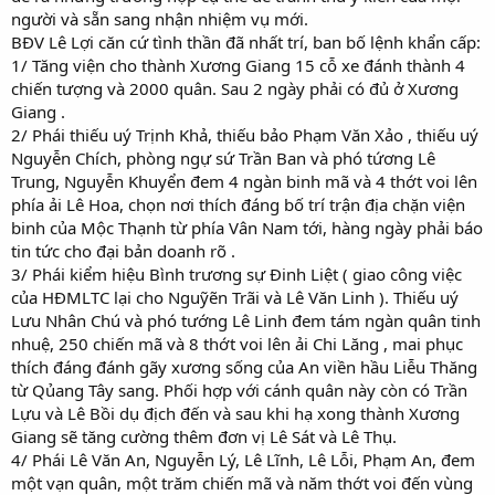
người và sẵn sang nhận nhiệm vụ mới.
BĐV Lê Lợi căn cứ tình thần đã nhất trí, ban bố lệnh khẩn cấp:
1/ Tăng viện cho thành Xương Giang 15 cỗ xe đánh thành 4
chiến tượng và 2000 quân. Sau 2 ngày phải có đủ ở Xương
Giang .
2/ Phái thiếu uý Trịnh Khả, thiếu bảo Phạm Văn Xảo , thiếu uý
Nguyễn Chích, phòng ngự sứ Trần Ban và phó tứơng Lê
Trung, Nguyễn Khuyển đem 4 ngàn binh mã và 4 thớt voi lên
phía ải Lê Hoa, chọn nơi thích đáng bố trí trận địa chặn viện
binh của Mộc Thạnh từ phía Vân Nam tới, hàng ngày phải báo
tin tức cho đại bản doanh rõ .
3/ Phái kiểm hiệu Bình trương sự Đinh Liệt ( giao công việc
của HĐMLTC lại cho Nguỹẽn Trãi và Lê Văn Linh ). Thiếu uý
Lưu Nhân Chú và phó tướng Lê Linh đem tám ngàn quân tinh
nhuệ, 250 chiến mã và 8 thớt voi lên ải Chi Lăng , mai phục
thích đáng đánh gãy xương sống của An viền hầu Liễu Thăng
từ Qủang Tây sang. Phối hợp với cánh quân này còn có Trần
Lựu và Lê Bồi dụ địch đến và sau khi hạ xong thành Xương
Giang sẽ tăng cường thêm đơn vị Lê Sát và Lê Thụ.
4/ Phái Lê Văn An, Nguyễn Lý, Lê Lĩnh, Lê Lỗi, Phạm An, đem
một vạn quân, một trăm chiến mã và năm thớt voi đến vùng