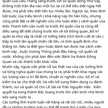
quân của Liễu Thăng sang.trước với số quân đông như vậy,
không một trận điạ nào một lúc lại có thể tiêu diệt ngay hết
được, mà phải tiêu diệt liên tục nhiều lần. Ngược lại, theo lệnh
bắt buộc của triều Minh ( khả năng này thì hãn hữu, nhưng
cũng phải đặt ra để nghiên cứu cho toàn diện ) cánh quân của
Mộc Thạnh tiến vào nước ta trước thì quân của ta cũng dễ
điều sang để diệt chúng trước khi về tới Đông quan.,Bố trí
quân ta như vậy là nhất cử lưỡng tiện( trích Đinh Liệt di cảo )
Đây là một lần quyết chiến rất lớn, có tính quyết định cho
thắng lợi. Nếu ta điệt gọn hoặc đánh tan được hai cánh viện
binh này , buộc Vương Thông phải đầu hàng, rút quân về
nước. Không còn phải bàn đến việc đánh hạ thành Đông
Quan và các thành trấn khác nữa.
Muốn vậy, ngoài việc phải nỗ lực thật cao của các tướng lĩnh
và từng nghia quân của chúng ta ra, phải triển khai ngay các
lực lượng vào vị trí đã định, chuẩn bị nghiên cứu- bố trí và
kiểm tra lại cho thật tốt. Và nên bổ sung thêm dụng cụ đánh
thành, voi và quân số cho Lê Sát và Trần Nguyên Hãn . Kiên
quyết hạ xong thành Bắc Giang trước khi viện binh nhà Minh
kéo sang nước ta .
Các tướng lĩnh tranh luận rất hăng và rất sôi nổi, nhiều người
đề ra những trường hợp cụ thể để tranh thủ ý kiến của mọi