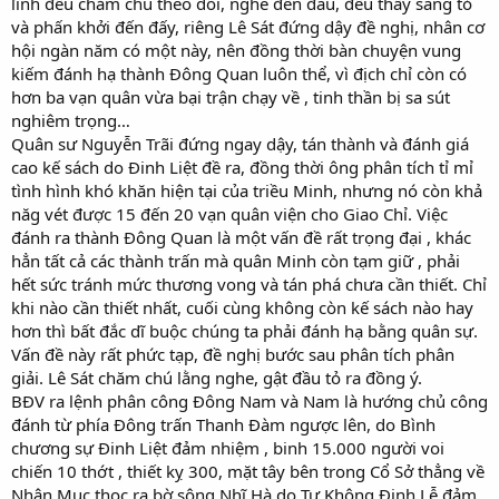
lĩnh đều chăm chú theo dõi, nghe đến đâu, đều thấy sáng tỏ
và phấn khởi đến đấy, riêng Lê Sát đứng dậy đề nghị, nhân cơ
hội ngàn năm có một này, nên đồng thời bàn chuyện vung
kiếm đánh hạ thành Đông Quan luôn thể, vì địch chỉ còn có
hơn ba vạn quân vừa bại trận chạy về , tinh thần bị sa sút
nghiêm trọng…
Quân sư Nguyễn Trãi đứng ngay dậy, tán thành và đánh giá
cao kế sách do Đinh Liệt đề ra, đồng thời ông phân tích tỉ mỉ
tình hình khó khăn hiện tại của triều Minh, nhưng nó còn khả
năg vét được 15 đến 20 vạn quân viện cho Giao Chỉ. Việc
đánh ra thành Đông Quan là một vấn đề rất trọng đại , khác
hẳn tất cả các thành trấn mà quân Minh còn tạm giữ , phải
hết sức tránh mức thương vong và tán phá chưa cần thiết. Chỉ
khi nào cần thiết nhất, cuối cùng không còn kế sách nào hay
hơn thì bất đắc dĩ buộc chúng ta phải đánh hạ bằng quân sự.
Vấn đề này rất phức tạp, đề nghị bước sau phân tích phân
giải. Lê Sát chăm chú lằng nghe, gật đầu tỏ ra đồng ý.
BĐV ra lệnh phân công Đông Nam và Nam là hướng chủ công
đánh từ phía Đông trấn Thanh Đàm ngược lên, do Bình
chương sự Đinh Liệt đảm nhiệm , binh 15.000 người voi
chiến 10 thớt , thiết kỵ 300, mặt tây bên trong Cổ Sở thẳng về
Nhân Mục thọc ra bờ sông Nhĩ Hà do Tư Không Đinh Lễ đảm