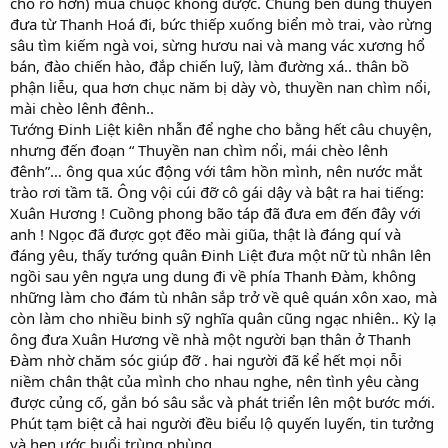
cho rõ hơn) mua chuộc không được. Chúng bèn dùng thuyền
đưa từ Thanh Hoá đi, bức thiếp xuống biển mò trai, vào rừng
sâu tìm kiếm ngà voi, sừng hươu nai và mang vác xương hổ
bán, đào chiến hào, đắp chiến luỹ, làm đường xá.. thân bồ
phận liễu, qua hơn chục năm bị dày vò, thuyền nan chìm nổi,
mài chèo lênh đênh..
Tướng Đinh Liệt kiên nhẫn để nghe cho bằng hết câu chuyện,
nhưng đến đoạn “ Thuyền nan chìm nổi, mái chèo lênh
đênh”… ông qua xúc động với tâm hồn mình, nên nước mắt
trào rơi tầm tã. Ông vội cúi đỡ cô gái dậy và bật ra hai tiếng:
Xuân Hương ! Cuồng phong bão táp đã đưa em đến đây với
anh ! Ngọc đã được gọt đẽo mài giũa, thật là đáng quí và
đáng yêu, thấy tướng quân Đinh Liệt đưa một nữ tù nhân lên
ngồi sau yên ngựa ung dung đi về phía Thanh Đàm, không
những làm cho đám tù nhân sắp trở về quê quán xôn xao, mà
còn làm cho nhiều binh sỹ nghĩa quân cũng ngạc nhiên.. Kỳ lạ
ông đưa Xuân Hương về nhà một người bạn thân ở Thanh
Đàm nhờ chăm sóc giúp đỡ . hai người đã kể hết mọi nỗi
niềm chân thật của mình cho nhau nghe, nên tình yêu càng
được củng cố, gắn bó sâu sắc và phát triển lên một bước mới.
Phút tạm biệt cả hai người đều biểu lộ quyến luyến, tin tưởng
và hẹn ước buổi trùng phùng.