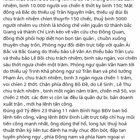
nhiệm, binh 10.000 người voi chiến 6 thớt kỵ binh 150; Mặt
đông và Bắc do thiếu uý Trần Nguyên Hãn, thiếu uý Bùi Bị
chịu trách nhiệm chíen thuyrfn 150 chiếc, thuỷ binh 5000
người nhiêm vụ chính là khống chế viên jquân từ thành bắc
Giang và thành Chí Linh kéo về vãn cứu cho Đông Quan,
đồng thời phối hợp diệt họn bọn tàn quân , chuồn xuống
thuyền chạy trốn, Phòng ngự đối diện trực tiếp với quân Ái
Bắc và Bắc Giang do thiếu bảo Lê Văn An thiếu bảo Trần Lựu
và thiếu bảo Lê Bồi chịu trách nhiệm, binh sáu ngàn, voi chiến
sáu thớt ngựa chiến một trăm. Phòng ngự quân Vân Nam tới
do thiếu uý Trịnh Khả phòng ngự sứ Trần Ban và phó tướng
Phạm Án, chịu trách nhiệm, binh 3 ngàn ngựa chiến 1 trăm,
voi chíen 2 thớt. Chặn phía đông Bồ Đề, do Lê Sinh , Lê Thụ
chịu trách nhiệm , binh một ngàn năm trăm, chiến mã 50, voi
chiến 2 thớt. các đơn vị còn lại đều là quân dự bị. bản doanh
xuất trận , mới hạ lệnh tấn công.
Đúng giớ Tý đêm 23 tháng 11 năm Bính Ngọ BĐV ban bố
lệnh tiến công, vâng lệnh BĐV Đinh Lịệt trực tiếp chỉ huy mũi
tiến công mạnh nhất, ông dùng thế hổ, long lực thuỷ hoả
thuật thần kỳ liên tục đánh hạ mấy chục đồn bót, đập tan
tuyến phòng ngự , phía Đông nam và phía Nam ngoại vi