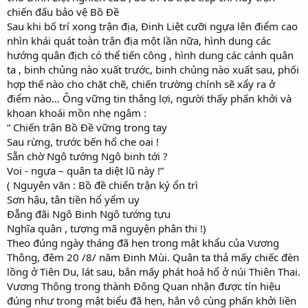
chiến đấu bảo vệ Bồ Đề
Sau khi bố trí xong trận địa, Đinh Liệt cưỡi ngựa lên điểm cao
nhìn khái quát toàn trận địa một lần nữa, hình dung các
hướng quân địch có thể tiến công , hình dung các cánh quân
ta , binh chủng nào xuất trước, binh chủng nào xuất sau, phối
hợp thế nào cho chặt chẽ, chiến trường chính sẽ xẩy ra ở
điểm nào… Ông vững tin thắng lợi, người thấy phấn khởi và
khoan khoái mồn nhẹ ngâm :
“ Chiến trận Bồ Đề vững trong tay
Sau rừng, trước bến hổ che oai !
Sẵn chờ Ngô tướng Ngô binh tới ?
Voi - ngựa – quân ta diệt lũ này !”
( Nguyên văn : Bồ đề chiến trận ký ổn trì
Sơn hậu, tân tiền hổ yểm uy
Đẵng đãi Ngô Binh Ngô tướng tựu
Nghĩa quân , tượng mã nguyện phân thi !)
Theo đúng ngày tháng đã hẹn trong mật khẩu của Vương
Thông, đêm 20 /8/ năm Đinh Mùi. Quân ta thả mấy chiếc đèn
lồng ở Tiên Du, lát sau, bắn mấy phát hoả hổ ở núi Thiên Thai.
Vương Thông trong thành Đông Quan nhận được tín hiệu
đúng như trong mật biểu đã hẹn, hắn vô cùng phấn khởi liền