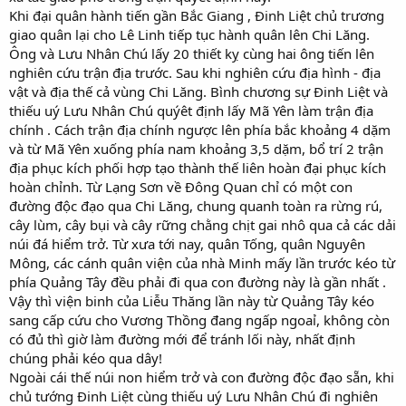
Khi đại quân hành tiến gần Bắc Giang , Đinh Liệt chủ trương
giao quân lại cho Lê Linh tiếp tục hành quân lên Chi Lăng.
Ông và Lưu Nhân Chú lấy 20 thiết kỵ cùng hai ông tiến lên
nghiên cứu trận địa trước. Sau khi nghiên cứu địa hình - địa
vật và địa thế cả vùng Chi Lăng. Bình chương sự Đinh Liệt và
thiếu uý Lưu Nhân Chú quýêt định lấy Mã Yên làm trận địa
chính . Cách trận địa chính ngược lên phía bắc khoảng 4 dặm
và từ Mã Yên xuống phía nam khoảng 3,5 dặm, bổ trí 2 trận
địa phục kích phối hợp tạo thành thế liên hoàn đại phục kích
hoàn chỉnh. Từ Lạng Sơn về Đông Quan chỉ có một con
đường độc đạo qua Chi Lăng, chung quanh toàn ra rừng rú,
cây lùm, cây bụi và cây rững chằng chịt gai nhô qua cả các dải
núi đá hiểm trở. Từ xưa tới nay, quân Tống, quân Nguyên
Mông, các cánh quân viện của nhà Minh mấy lần trước kéo từ
phía Quảng Tây đều phải đi qua con đường này là gần nhất .
Vậy thì viện binh của Liễu Thăng lần này từ Quảng Tây kéo
sang cấp cứu cho Vương Thồng đang ngấp ngoaỉ, không còn
có đủ thì giờ làm đường mới để tránh lối này, nhất định
chúng phải kéo qua dây!
Ngoài cái thế núi non hiểm trở và con đường độc đạo sẵn, khi
chủ tướng Đinh Liệt cùng thiếu uý Lưu Nhân Chú đi nghiên