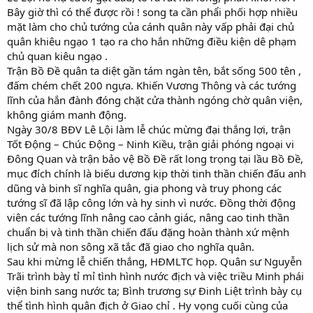
Bây giờ thì có thể được rồi ! song ta cần phẩi phối hợp nhiều
mặt làm cho chủ tướng của cánh quân này vấp phải đại chủ
quân khiêu ngạo 1 tạo ra cho hắn những điều kiện dê phạm
chủ quan kiêu ngạo .
Trận Bồ Đề quân ta diệt gần tám ngàn tên, bắt sống 500 tên ,
đấm chém chết 200 ngựa. Khiến Vương Thông và các tướng
lĩnh của hắn đành đóng chặt cửa thành ngóng chờ quân viện,
không giám manh động.
Ngày 30/8 BĐV Lê Lội làm lễ chúc mừng đại thắng lợi, trận
Tốt Động – Chúc Động – Ninh Kiều, trận giải phóng ngoại vi
Đông Quan và trận bảo vệ Bồ Đề rất long trọng tại lầu Bồ Đề,
mục đích chính là biếu dương kịp thời tinh thần chiến đấu anh
dũng và binh sĩ nghĩa quân, gia phong và truy phong các
tướng sĩ đã lập công lớn và hy sinh vì nước. Đồng thời động
viên các tướng lĩnh nâng cao cảnh giác, nâng cao tinh thần
chuẩn bị và tinh thần chiến đấu đặng hoàn thành xứ mệnh
lịch sử mà non sông xã tắc đã giao cho nghĩa quân.
Sau khi mừng lễ chiến thắng, HĐMLTC họp. Quân sư Nguyễn
Trãi trình bày tỉ mỉ tình hình nước địch và việc triều Minh phái
viện binh sang nước ta; Bình trương sự Đinh Liệt trình bày cụ
thể tình hình quân địch ở Giao chỉ . Hy vọng cuối cùng của