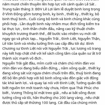
năm mươi chiến thuyền lên hợp lực với cánh quân Lê Sát .
Trung tuần tháng 3: BĐV Lê Lợi làm lễ duyệt binh long trọng
ở Vĩnh Động gồm tượng binh, kỵ binh , thiết kỵ , thiết kỵ, bộ
binh thuỷ binh.. Cuối cùng bộ binh và binh chủng khác cùng
phối hợp . Lần duyệt binh này nhằm mục đích tổng kiểm tra
lại thực lực , tinh thần chiến đấu, nâng cao kỹ thuật chiến
khuyếch trương thanh thế , để bước vào nhiệm vụ mới rất
ngay go và phức tạp… Nguyễn Trãi , Đinh Liệt, Nguyễn Thận,
Lê Văn Sinh và nhiều tướng lĩnh cao cấp đều tới dự. Bình
Chương sự Đinh Liệt nói với Nguyễn Trãi , lực lượng vũ trang
này kết hợp chặt chẽ với kế sách công tâm của quân sư ắt trở
thành sức mạnh vô địch .
Nguyễn Trãi gật đầu, mỉm cười và chăm chú nhìn đàn voi
nhìn đàn voi đang biểu diễn đứng, , nằm xông quật , thiết kỵ
đang xông sát vút ngựa chém chuối trên đồi, thuỷ binh đang
đổ bộ lên phối hợp với bộ binh xông vào đồn giặc với động
tác khá lanh lợi.. và quay lại nói với Đinh Liệt, Tướng quân đã
biết nguồn tin mới toanh này chưa, Hôm qua Thái Phúc cho
biết , Vương Thông bí mật treo giải , nếu ai bắt sống được
tướng công và tôi, hắn thưởng cho 200 lạng vàng , nếu chặt
được thủ cấp sẽ thửơng 100 lạng. Cái đầu của chúng mình