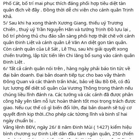
Phố Cát, bố trí mai phục thích đáng phối hợp tiêu diệt tàn
quân địch về đây . Đồng thời dễ chi viện cho cánh quân Trịnh
Khả.
5/ Sau khi hạ xong thành Xương Giang. thiếu uý Trương
Chiến , thuý uý Trần Nguyễn Hãn và tướng Trịnh Đồ lựu lại ,
bố trí phòng thủ chu đáo sẵn sàng phối hợp thật chẽ với cánh
quân Đinh Liệt và cánh quân Lê Văn An diệt gọn tàn quân.
Còn cánh quân của Lê Sát , Lê Thụ, sau khi giải quyết xong
chiến trường, lập tức tiến lên Chi lăng bổ sung vào cánh quân
Đinh Liệt .
6/ Tất cả cánh quân nói trên , hàng ngày phải báo tin tức về
đại bản doanh. Đại bản doanh tiếp tục cho bao vây thành
Đông Quan và các thành trấn khác, bảo vệ lầu Bồ Đề, có đủ
lực lượng để diệt số quân của Vương Thông trong thành nếu
chúng liều lĩnh đánh ra. Các tướng và các cánh đã được phân
công hãy yên tâm nỗ lực hoàn thành tốt mọi trọng trách được
giao. Nếu cục thế có gì biến đổi lớn, đại bản doanh sẽ tuỳ cơ
quyết định kịp thời..Cho phép các tứơng lĩnh và binh sĩ hai
ngày chuẩn bị .
Vâng lệnh BĐV, ngày 26/ 8 năm Đinh Mùi ( 1427) kiểm hiệu
bình chương sự Đinh Liệt dân đầu tám ngàn quân, 250 chiến