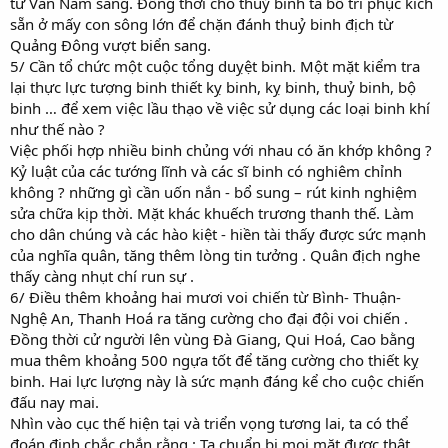
từ Vân Nam sang. Đồng thời cho thuỷ binh ta bố trí phục kích
sẵn ở mấy con sông lớn để chặn đánh thuỷ binh địch từ
Quảng Đông vượt biển sang.
5/ Cần tổ chức một cuộc tổng duỵệt binh. Một mặt kiểm tra
lại thực lực tượng binh thiết kỵ binh, kỵ binh, thuỷ binh, bộ
binh … để xem việc lầu thạo về việc sử dụng các loại binh khí
như thế nào ?
Việc phối hợp nhiều binh chủng với nhau có ăn khớp không ?
Kỷ luật của các tướng lĩnh và các sĩ binh có nghiêm chỉnh
không ? những gì cần uốn nắn - bổ sung – rút kinh nghiệm
sửa chữa kịp thời. Mặt khác khuếch trương thanh thế. Làm
cho dân chúng và các hào kiệt - hiền tài thấy được sức mạnh
của nghĩa quân, tăng thêm lòng tin tưởng . Quân địch nghe
thấy càng nhụt chí run sự .
6/ Điều thêm khoảng hai mươi voi chiến từ Bình- Thuận-
Nghệ An, Thanh Hoá ra tăng cường cho đại đội voi chiến .
Đồng thời cử người lên vùng Đà Giang, Qui Hoá, Cao bằng
mua thêm khoảng 500 ngựa tốt để tăng cường cho thiết kỵ
binh. Hai lực lượng này là sức mạnh đáng kể cho cuộc chiến
đấu nay mai.
Nhìn vào cục thế hiện tại và triển vọng tương lai, ta có thể
đoán định chắc chắn rằng : Ta chuẩn bị mọi mặt được thật