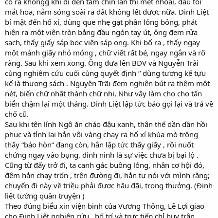
có ra khôngg khi đi đến tám chín lần thì mệt nhoài, đầu tối
mắt hoa, nằm sóng soài ra đất không lết được nữa. Đinh Liệt
bí mật đến hố xí, dùng que nhẹ gạt phân lỏng bỏng, phát
hiện ra một viên tròn bắng đầu ngón tay út, ông đem rửa
sạch, thấy giấy sáp bọc viên sáp ong. Khi bổ ra , thấy ngay
một mảnh giấy nhỏ mỏng , chữ viết rất bé, ngay ngắn và rõ
ràng. Sau khi xem xong. Ông đưa lên BĐV và Nguyễn Trãi
cùng nghiêm cứu cuối cùng quyết định “ dùng tương kế tựu
kế là thượng sách . Nguyễn Trãi đem nghiên bút ra thêm một
nét, biến chữ nhất thành chữ nhị, Như vậy làm cho cho tấn
biển chậm lại một tháng. Đinh Liệt lập tức báo gọi lại và trả về
chố cũ.
Sau khi tên lính Ngô ăn cháo đậu xanh, thân thể dần dần hồi
phục và tỉnh lại hắn vội vàng chạy ra hố xí khùa mò trông
thấy “bảo hòn” đang còn, hắn lập tức thấy giấy , rồi nuốt
chửng ngay vào bụng, đinh ninh là sự việc chưa bị bại lộ .
Cũng từ đấy trở đi, ta canh gác buông lỏng, nhân cơ hội đó,
đêm hắn chạy trốn , trên đường đi, hắn tự nói với mình rằng;
chuyến đi này về triều phải được hậu đãi, trọng thưởng. (Đinh
liệt tướng quân truỵện )
Theo đúng biểu xin viện binh của Vương Thông, Lê Lợi giao
cho Đinh Liệt nghiên cứu , bố trí và trực tiếp chỉ huy trận