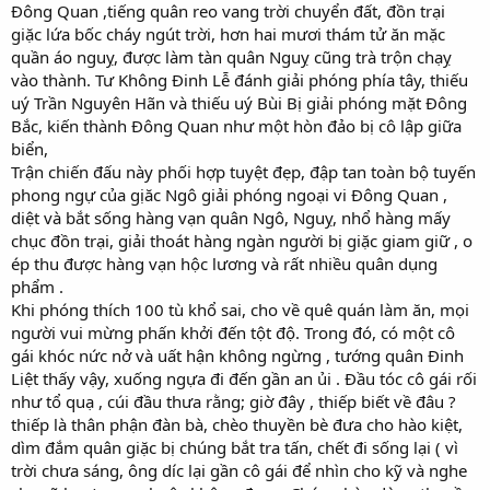
Đông Quan ,tiếng quân reo vang trời chuyển đất, đồn trại
giặc lứa bốc cháy ngút trời, hơn hai mươi thám tử ăn mặc
quần áo nguỵ, được làm tàn quân Nguỵ cũng trà trộn chạỵ
vào thành. Tư Không Đinh Lễ đánh giải phóng phía tây, thiếu
uý Trần Nguyên Hãn và thiếu uý Bùi Bị giải phóng mặt Đông
Bắc, kiến thành Đông Quan như một hòn đảo bị cô lập giữa
biển,
Trận chiến đấu này phối hợp tuyệt đẹp, đập tan toàn bộ tuyến
phong ngự của gịăc Ngô giải phóng ngoại vi Đông Quan ,
diệt và bắt sống hàng vạn quân Ngô, Nguỵ, nhổ hàng mấy
chục đồn trại, giải thoát hàng ngàn người bị giặc giam giữ , o
ép thu được hàng vạn hộc lương và rất nhiều quân dụng
phẩm .
Khi phóng thích 100 tù khổ sai, cho về quê quán làm ăn, mọi
người vui mừng phấn khởi đến tột độ. Trong đó, có một cô
gái khóc nức nở và uất hận không ngừng , tướng quân Đinh
Liệt thấy vậy, xuống ngựa đi đến gần an ủi . Đầu tóc cô gái rối
như tổ quạ , cúi đầu thưa rằng; giờ đây , thiếp biết về đâu ?
thiếp là thân phận đàn bà, chèo thuyền bè đưa cho hào kiệt,
dìm đắm quân giặc bị chúng bắt tra tấn, chết đi sống lại ( vì
trời chưa sáng, ông díc lại gần cô gái để nhìn cho kỹ và nghe