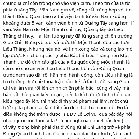
chúng là chỉ còn trông chờ vào viện binh. Theo tin của ta từ
phía Quảng Tây,. Vân Nam gửi về, cũng rẩt trùng hợp với tin
thành Đông Quan báo ra thì viện binh từ Vân Nam xuống
khoảng dưới 5 vạn, cánh viện binh từ Quảng Tây sang hơn 11
vạn. Vân Nam do Mộc Thạnh chỉ huy, Qủang tây do Liễu
Thăng chỉ huy. Hai tên tướng này đã từng sang chiến trường
Giao Chỉ . Đứng về tuổi và tước thì Mộc Thạnh đều cao hơn
Liễu Thăng. Nhưng nếu nói về tính xông xáo và công lao mới
lập được khi chống các rợ phía Bắc thì Liễu Thăng hơn Mộc
Thạnh .Từ đó tính cáo già của Kiều quốc công Mộc Thạnh là
còn chờ cho an viễn hầu Liễu Thăng tiến vào Đông Quan
trước xem sao đã, rồi hắn mới hành động. Còn Liễu Thăng là
tên tướng chưa hề thua trận nào, kể cả lần trước sang Giao
Chỉ và lần vừa rối lên chinh chiến phía bắc , cũng vì vậy mà
hắn rất chủ quan kiêu ngạo , nếu ta kích được tính chủ quan
kiêu ngạo ấy lên, thì nhất định y sẽ phạm sai lầm, một chủ
tướng đã phạm sai lầm tất dẫn đến thất bại nặng nề. Đó là
điều không thể tránh được ! ( BĐV Lê Lợi vui quá bật dậy nói
nhà ngươi nói đúng ý ta ! cả hội nghị náo nhiệt hẳn lên.)
Vì vậy, trọng binh phải đặt ở vùng tứ ải Chi Lăng trở về phía
Đông Quan thành trận địa liên hoàn đại phục kích ,Nếu cánh