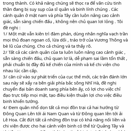
trong thành. Có khả năng chúng sẽ thọc ra để vãn cứu tinh
thần đang bị suy sụp của sĩ quân và binh lính chúng . Các
cánh quân ở mặt nam và phía Tây cần luôn nâng cao cảnh
giác, sẵn sàng chiến đấu , không nên chủ quan lơi lỏng . Tôi
đề nghị :
1/ Một mặt vẫn kiên trì đàm phán, dùng nhân nghĩa vạch trần
mọi thủ đoạn ngoan cố, lừa dối , tráo trở của Vương Thông và
bè lũ của chúng. Cho cả chúng và ta thấy rõ.
2/ Tất cả các cánh quân của ta luôn luôn nâng cao cảnh giác ,
sẵn sàng chiến đấu, chủ quan lơ là, dễ phạm sai lầm tổn thất ,
phải chuẩn bị đầy đủ kế chiến của mình và kế chi viện cho
nhau lúc cần cấp.
3/ căn cứ vào sự phát triển của cục thế mới, các trận đánh lớn
sau này sẽ xẩy ra bên giải phía bắc sông Nhĩ Hà, đề nghị
chuyển đại bản doanh sang phía bên ấy, có lợi cho việc chỉ
đạo trực tiếp mọi mặt, tạo điều kiện thuận lợi cho việc điều
binh khiển tướng.
4/ Đem quân nhổ dọn tất cả mọi đồn trại cả hai hướng từ
Đông Quan Lên tới ái Nam Quan và từ Đông quan lên tới ải
Lê Hoa. Cắt đứt tất cả những đồn trại có khả năng nối liền và
chi viện được cho hai cánh viện binh có thể từ Quảng Tây và