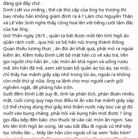
đáng giá đấy chứ .
Dinh Liệt vui miệng ; thế cái thủ cấp của ông họ Vương thì
bao nhiêu hắn không giám định ra à ? Làm cho Nguyễn Thận
và Lê Văn Sinh nghe thấy cũng hoà lên với tiếng cười tâm đắc
của hai ông .
Giờ Thân ngày 28/5 , quân ta bắt được một tên lính Ngô áo
qùân rách rưới , qua hỏi sơ bộ hắn nói trong thành Đông
Quan thiếu lương thực , ăn đói ăn khát quá, phải mò ra ngoài
kiếm ăn. Kỉêm hiệu Đinh Liệt bộ mặt hắn có vẻ xảo trá, liền
gọi người cho hắn ăn , các món ăn khá ngon và uống rượu
mê. khi hắn đã mê, xem xét toàn bộ quần áo túi áo, tai mũi..
chỉ thấy hai mảnh giấy sáp nhỏ trong túi áo, ngoài ra không
còn một thứ gì nữa. ông ra lệnh cho mọi người canh giữ
nghiêm ngặt, đề phòng hắn trốn.
Suốt đêm Đinh Liệt suy đi, tính lại phân tích, phán đoán nhiều
mặt, cuối cùng quy nạp mọi điều bí ẩn vào hai mảnh giấy sáp.
Có thể chúng dùng thứ giấy khó thấm nước này bọc cái gì đó
nuốt vào bụng chăng. phải hỏi vái bụng hắn mơí được ? ông
gọi đầu bếp đến bảo: cho thuốc té vào các món ăn ngon. Sau
khi tên lính Ngô ăn xong, lát sau bắt đầu đi ngoài cứ thế tiếp
tục nhiều lần … Mấy lần hằn còn ngoái cổ lại xem “bảo hòm”