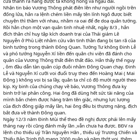
cửa thành ra hàng được ta khong hồng và hgậu đãi.
Nhận tin báo Vương Thông phát điên lên như người ngồi trên
đống lửa, hắn ra lệnh chém liền mấy tên lính Ngô được biết
chuyện thì thầm với nhau, nhằm ra oai để đe doạ quân tướng.
Rồi hắn chọn một vạn quân tinh nhuệ nhất, ngày 8/3 , hắn
đích thân chỉ huy tập kích doanh trại của Thái giám Lê
Nguyễn ở Phù Liệt nhằm cứu vãn tinh thần đang bị tan rã của
binh tướng trong thành Đông Quan. Tướng Tư không Đinh Lễ
và phó tướng Nguyễn Xí liền đến quân chi viện đã đánh cho
quân của Vương Thông thất điên thất đảo. Hắn thấy thế nguy
, ôm đầu dẫn tàn quân cúp đuôi nhằm Đông Quan chạy. Đinh
Lễ và Nguyễn Xí cưỡi voi đuổi truy theo đến Hoàng Mai ( Mai
Động ) không voi bị sa lầy, quân ta chỉ có độ mười người theo
kịp. Kỵ binh của chúng chạy về báo, Vương Thông đưa kỵ
binh trở lại phản công. Hai ông đã dùng hết sức tài năng của
mình bắn chém được hàng trăm tên giặc, nhưng lực lượng
của địch đông giấp mấy lần, hai ông đều bị thựơng nặng, địch
bắt đưa về thành Đông quan.
Ngày 12/3 năm Đinh Mùi thể theo đề nghị được phái lên mấy
tháng nay rồi cũng đánh mấy lần ,vẫn chưa hạ được. BĐV ra
lệnh cho thiếu uý Trần Nguyên Hãn , thiếu uý Trương Chiến và
Thiếu Bảo Trịnh Đồ mang 2000 quân và năm thớt voi, thêm