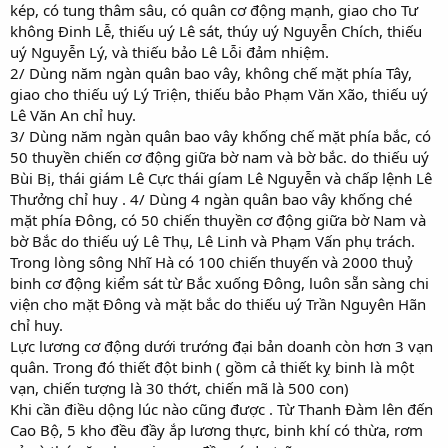
kép, có tung thâm sâu, có quân cơ động mạnh, giao cho Tư
không Đinh Lễ, thiếu uý Lê sát, thúy uý Nguyễn Chích, thiếu
uý Nguyễn Lý, và thiếu bảo Lê Lỗi đảm nhiệm.
2/ Dùng năm ngàn quân bao vây, không chế mặt phía Tây,
giao cho thiếu uý Lý Triện, thiếu bảo Phạm Văn Xão, thiếu uý
Lê Văn An chỉ huy.
3/ Dùng năm ngàn quân bao vây khống chế mặt phía bắc, có
50 thuyền chiến cơ động giữa bờ nam và bờ bắc. do thiếu uý
Bùi Bị, thái giám Lê Cực thái gíam Lê Nguyễn và chấp lệnh Lê
Thưởng chỉ huy . 4/ Dùng 4 ngàn quân bao vây khống ché
mặt phía Đông, có 50 chiến thuyền cơ động giữa bờ Nam và
bờ Bắc do thiếu uý Lê Thụ, Lê Linh và Phạm Vấn phụ trách.
Trong lòng sông Nhĩ Hà có 100 chiến thuyến và 2000 thuỷ
binh cơ động kiểm sát từ Bắc xuống Đông, luôn sẵn sàng chi
viện cho mặt Đông và mặt bắc do thiếu uý Trần Nguyên Hãn
chỉ huy.
Lực lương cơ động dưới trướng đại bản doanh còn hơn 3 vạn
quân. Trong đó thiết đột binh ( gồm cả thiết kỵ binh là một
vạn, chiến tượng là 30 thớt, chiến mã là 500 con)
Khi cần điều dộng lúc nào cũng được . Từ Thanh Đàm lên đến
Cao Bộ, 5 kho đều đầy ắp lương thực, binh khí có thừa, rơm