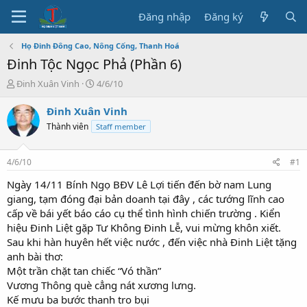
Đăng nhập
Đăng ký
Họ Đinh Đông Cao, Nông Cống, Thanh Hoá
Đinh Tộc Ngọc Phả (Phần 6)
T
N
Đinh Xuân Vinh
4/6/10
h
g
r
à
Đinh Xuân Vinh
e
y
Thành viên
Staff member
a
b
d
ắ
s
t
4/6/10
#1
t
đ
a
ầ
Ngày 14/11 Bính Ngọ BĐV Lê Lợi tiến đến bờ nam Lung
r
u
giang, tạm đóng đại bản doanh tại đây , các tướng lĩnh cao
t
cấp về bái yết báo cáo cụ thể tình hình chiến trường . Kiển
e
hiệu Đinh Liệt gặp Tư Không Đinh Lễ, vui mừng khôn xiết.
r
Sau khi hàn huyên hết việc nước , đến việc nhà Đinh Liệt tặng
anh bài thơ:
Một trần chặt tan chiếc “Vó thần”
Vương Thông què cẳng nát xương lưng.
Kế mưu ba bước thanh tro bụi