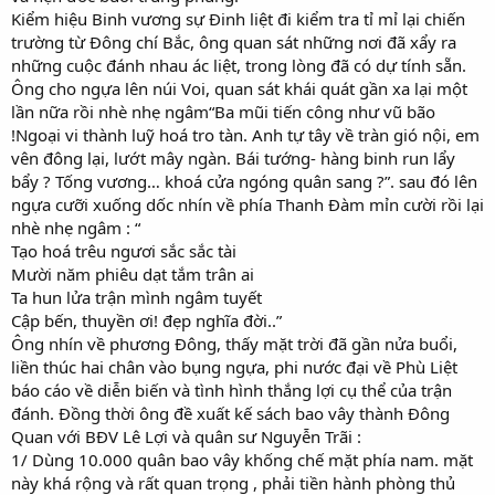
Kiểm hiệu Binh vương sự Đinh liệt đi kiểm tra tỉ mỉ lại chiến
trường từ Đông chí Bắc, ông quan sát những nơi đã xẩy ra
những cuộc đánh nhau ác liệt, trong lòng đã có dự tính sẵn.
Ông cho ngựa lên núi Voi, quan sát khái quát gần xa lại một
lần nữa rồi nhè nhẹ ngâm“Ba mũi tiến công như vũ bão
!Ngoại vi thành luỹ hoá tro tàn. Anh tự tây về tràn gió nội, em
vên đông lại, lướt mây ngàn. Bái tướng- hàng binh run lẩy
bẩy ? Tống vương… khoá cửa ngóng quân sang ?”. sau đó lên
ngựa cưỡi xuống dốc nhín về phía Thanh Đàm mỉn cười rồi lại
nhè nhẹ ngâm : “
Tạo hoá trêu ngươi sắc sắc tài
Mười năm phiêu dạt tắm trân ai
Ta hun lửa trận mình ngâm tuyết
Cập bến, thuyền ơi! đẹp nghĩa đời..”
Ông nhín về phương Đông, thấy mặt trời đã gần nửa buổi,
liền thúc hai chân vào bụng ngựa, phi nước đại về Phù Liệt
báo cáo về diễn biến và tình hình thắng lợi cụ thể của trận
đánh. Đồng thời ông đề xuất kế sách bao vây thành Đông
Quan với BĐV Lê Lợi và quân sư Nguyễn Trãi :
1/ Dùng 10.000 quân bao vây khống chế mặt phía nam. mặt
này khá rộng và rất quan trọng , phải tiền hành phòng thủ