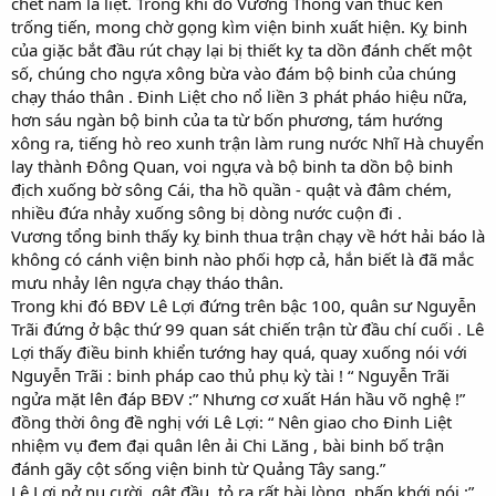
chết nằm la liệt. Trong khi đó Vương Thông vẫn thúc kèn
trống tiến, mong chờ gọng kìm viện binh xuất hiện. Kỵ binh
của giặc bắt đầu rút chạy lại bị thiết kỵ ta dồn đánh chết một
số, chúng cho ngựa xông bừa vào đám bộ binh của chúng
chạy tháo thân . Đinh Liệt cho nổ liền 3 phát pháo hiệu nữa,
hơn sáu ngàn bộ binh của ta từ bốn phương, tám hướng
xông ra, tiếng hò reo xunh trận làm rung nước Nhĩ Hà chuyển
lay thành Đông Quan, voi ngựa và bộ binh ta dồn bộ binh
địch xuống bờ sông Cái, tha hồ quần - quật và đâm chém,
nhiều đứa nhảy xuống sông bị dòng nước cuộn đi .
Vương tổng binh thấy kỵ binh thua trận chạy về hớt hải báo là
không có cánh viện binh nào phối hợp cả, hắn biết là đã mắc
mưu nhảy lên ngựa chạy tháo thân.
Trong khi đó BĐV Lê Lợi đứng trên bậc 100, quân sư Nguyễn
Trãi đứng ở bậc thứ 99 quan sát chiến trận từ đầu chí cuối . Lê
Lợi thấy điều binh khiển tướng hay quá, quay xuống nói với
Nguyễn Trãi : binh pháp cao thủ phụ kỳ tài ! “ Nguyễn Trãi
ngửa mặt lên đáp BĐV :” Nhưng cơ xuất Hán hầu võ nghệ !”
đồng thời ông đề nghị với Lê Lợi: “ Nên giao cho Đinh Liệt
nhiệm vụ đem đại quân lên ải Chi Lăng , bài binh bố trận
đánh gãy cột sống viện binh từ Quảng Tây sang.”
Lê Lợi nở nụ cười, gật đầu, tỏ ra rất hài lòng, phấn khới nói :”