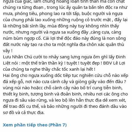
ngựa của giặc, làm chúng hoảng loạn tinh thần mà còn chặt
chúng ra từng đoạn , trong lúc ấy quân ta bắn tên độc ra như
mưa, phóng tiêu, phong lao ra tới tấp, buộc người và ngựa
của chung phải lao xuống những ruộng cỏ trước mặt , đấy lại
là những bãi sình lầy, mùa đông này tuy không nhìn thấy
nước, nhưng người và ngựa sa xuống đây ,càng cựa, càng
núm bùm ngợp cổ. Cái lợi thế độc đáo này đúng là non sông
đất nước này tạo ra cho ta một nghĩa địa chôn xác quân thù
vậy !
Lưu Nhân Chú cười to nhảy sang lưng ngựa ôm ghì lấy Đinh
Liệt nói : một thế trần thần kỳ ! tuyệt ! tuyệt đẹp ! BĐV Lê Lợi
của chúng ta nghe thầy chắc tốc xanh lại hết !
Hai ông cho ngựa xuống dốc tiềp tục nghiên cứu chỗ nào xếp
đá xếp gỗ, nơi nào cưa cành cây và giòng giây vào đến đâu ?
vùng núi nào hoặcc chỗ cành cây nào bố trí cung tiễn binh,
thiết kỵ binh, tượng binh và đoản binh, nhiều nơi các ông cho
ngựa đi sâu vào rừng, và leo bộ lên hẳn thực địa dẻ xem xét,
để trao đổi cụ thể, và bảo những người đi theo đánh dầu vào
sơ đồ và cả thực địa.
Xem phần tiếp theo (Phần 7)