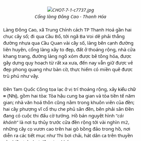
Cổng làng Đông Cao - Thanh Hóa
Làng Đông Cao, xã Trung Chính cách TP Thanh Hoá gần hai
chục cây số; đi qua Cầu Bố, tới ngã Ba Voi dẽ phải thẳng
đường nhựa qua Cầu Quan vài cây số, làng bên cạnh đường
liên huyện, cổng làng xây to đẹp, đất ở thoáng rộng, nhà cửa
khang trang, đường làng ngõ xóm được bê tông hóa, được
gây dựng quy hoạch từ rất xa xưa, đến nay vẫn giữ được vẻ
đẹp phong quang như bàn cờ, thực hiếm có miền quê được
trù phú như vậy.
Đền Tam Quốc Công tọa lạc ở vị trí thoáng rộng, xây
kiểu chữ
, gồm hai tòa: Tòa hậu cung ba gian và tòa tiền tế năm
=
(Nhị)
gian; nhà văn hoá thôn cũng nằm trong khuôn viên của đền;
hai cây phượng vĩ cổ thụ che phủ sân đền, bên phải sân Đền
đang có cuộc thi đấu cờ tướng. Hồ bán nguyệt hình “
cái
khánh
” là nơi tụ thủy trước cửa đền rộng tới vài nghìn m2,
những cây cọ vươn cao trên hai gò bồng đảo trong hồ, nơi
diễn ra các tiết mục như Thi bơi chải, hát dân ca trên thuyền