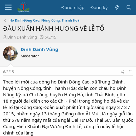
Đăng nhập
Đăng ký
Họ Đinh Đông Cao, Nông Cống, Thanh Hoá
ĐẦU XUÂN HÀNH HƯƠNG VỀ LỄ TỔ
T
N
Đinh Danh Vùng
6/3/15
h
g
r
à
Đinh Danh Vùng
e
y
Moderator
a
b
d
ắ
s
t
6/3/15
#1
t
đ
a
ầ
Theo lời mời của dòng họ Đinh Đông Cao, xã Trung Chính,
r
u
huyện Nông Cống, tỉnh Thanh Hóa; đoàn con cháu họ Đinh
t
Nông Kỳ, xã Chi Lăng, huyện Hưng Hà, tỉnh Thái Bình, gồm
e
18 người đại diện cho các Chi - Phái trong dòng họ đã về dự
r
lễ Tổ tại Đông Cao; Đoàn xuất phát từ 4 giờ sáng ngày 3 / 3 /
2015, nhằm ngày 13 tháng Giêng năm Ất Mùi, là ngày giỗ lần
thứ 578 năm ngày mất của ngài Đại Tư Đồ, Thái Sư, Bân Quốc
Công, Hiển Khánh Đại Vương Đinh Lễ, cũng là ngày lễ hội
chính của làng.