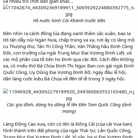
và nhiều trò chơi dân gian khác...
Hồ nước hình Cái Khánh trước Đền
Đền nhìn ra cánh đồng lúa đang xanh thắm sắc xuân, bao la
tới tận dẫy núi Ngàn Nưa, chập trùng xa xa, nơi ấy có lăng mộ
cụ Thượng thư, Tán Trị Công Thần, Văn Thắng hầu Đinh Công
Đột, con trưởng của ngài Trung Mục Đại Vương Đinh Liệt, và
các mộ phần của tổ tiên họ Đinh qua các đời. Cách đền không
xa, có miếu thờ Bà Chúa Đinh Thị Ngọc Ban con gái ngài Định
Quốc Công, Uy Dũng Đại Vương Đinh Bồ; ngày đầu lễ hội,
dân làng rước kiệu Bà Chúa về đền tế lễ trong 3 ngày hội.
Các gia đình, dòng họ dâng lễ lên Đền Tam Quốc Công (ảnh
mạng)
Làng Đông Cao xưa, còn có tên là Đống Cải (của cải Vua ban)
hình thành trên đất phong của ngài Thái Sư, Lân Quốc Công,
Trung Mục Đại Vương Đinh Liệt. Vì vậy, ba vị Đại Vương Đinh