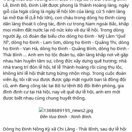
Lễ, Đinh Bồ, Đinh Liệt được phong là Thành Hoàng làng, ngày
giỗ của Ngài cũng là ngày lễ hội lớn của làng; cứ 5 năm làng
lại mở Đại lễ (Lễ hội lớn), con cháu trong dòng họ Đinh cùng
dân làng thoát li công tác, định cư trong Nam ngoài Bắc, khắp
mọi miềm đất nước lại nô nức kéo về dự lễ hội. Trong dòng
người ấy, có đoàn đại biểu cho dòng họ Đinh - Mỹ Lâm “
Quê
Tổ
”, dòng họ Đinh - Lam Sơn, dòng họ Đinh - Quảng Thi, dòng
họ Đinh - Vạn Hà, dòng họ Đinh - Quảng Bình, dòng họ Đinh -
Thái Bình … Anh em họ tộc đoàn tụ, dân làng khắp nơi về gặp
nhau hàn huyên tâm sự, công đức xây dựng quê hương; nhà
nhà trang trí đón lễ hội, tế lễ Thành hoàng rồi cùng thụ lộc,
không khí lễ hội thật tưng bừng nhộn nhịp. Trong cuộc đoàn
viên ấy, tôi rất vui được được gặp mặt người bạn là đồng đội
cũ, anh đang công tác tại Bộ tư lệnh Bộ đội Biên phòng, gia
đình định cư tại Hà Nội, nay về quê dự lễ hội, anh em mới
được biết nhau cùng chung huyết thống.
Đền Vua Đinh - Ninh Bình
.
Dòng họ Đinh Nông Kỳ xã Chi Lăng - Thái Bình, sau dự lễ hội