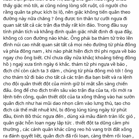
thấy giặc mò tới, ai cũng nóng lòng sốt ruột, có người cho
rằng quân ta phục kích bị lộ, nên giặc không tiến quân theo
đường này nữa chăng ? ông được tin thân tự cưỡi ngựa đi
quan sát tất cả các trận địa thấy rất kín đáo. Trong đầu suy
tính phân tích và khẳng định quân giặc nhất định đi qua đây,
không có con đường nào khác. Ông phái ba thám tử trèo lên
đỉnh núi cao nhất quan sát tất cả mọi néo đường từ phía đông
và phía đông nam , khi nào phát hiện địch thì phi ngựa về báo
ngay cho ông biết. Chỉ chưa dầy nửa khắc( khoảng tiếng đồng
hồ ) ngaỳ xưa tình ngày 6 khắc. thám tử phi ngựa về báo ,
địch chỉ còn cách ta 3 dặm , chúng từ phía đông mò tới ! ông
cho thám tử đi báo cho tất cả các trận địa bạn biết và ra lệnh
cho đội quân thiết đột của mình giữ bí mật sẵn sàng chiến
đấu. ông để cho địch triến sâu vào trận điạ của ta, rồi mới ra
lệnh tiến công, quân thiết dột của ta xông thẳng vào hai sườn
quân địch như hai mũi dao nhọn cắm vào lưng thù, tạo cho
địch cái thế mất nhuệ khí, bị động lúng túng ngày từ phút
đầu, Đinh Bồ thúc ngựa đến , dùng xà mâu đánh tràn lốc gió ,
quân giặc hỗn loạn ngay lập tức . thiết đột ta dũng cảm phi
thường , các cánh quân khác cũng reo hò vang trời đất xông
ra đánh quyết liệt, quân địch đã rối loạn, càng thêm rối loạn ,