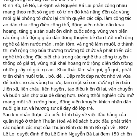
Đinh Bồ, Lê Nỗ, Lê Định và Nguyễn Bá Lai phân công nhau
mang theo một số người có trình độ khả năng đến các vùng
mới giải phóng tổ chức lại chính quyền các cấp. làm công tác
an dân chia công điền công thổ, động viên nhân dân khai
hoang, tăng gia sản xuất ổn định cuộc sống, vùng ven biển
các ông chủ động giúo dân đóng thuyền bè đan lưới mở rộng
nghề cá làm nước mắn., mắn tôm, và nghề làm muốí, ở thành
thị mở rộng chợ búa thương trường tổ chức và phát triển các
nghề thủ công đặc biệt chú trọng các nghề thủ công truyền
thống có giá trị, vùng núi khai hoang mở rộng diện tích trồng
những cây có giá trị cao . Khai thác lâm sản quí, gỗ quí , phát
triển chăn nuôi trâu , bò, dê, . Đắp một đạp nước nhỏ và vừa
đẻ tưới cho các vùng hạ lưu, làm một số con đường liên bản
,liên xã, liên châu, liên huyện , tạo điều kiện đi lại, vận chuyển
và buôn bán chợ búa dễ dàng hơn. Đòng tthời nghiên cứu mở
mang một số trường học , động viên khuyến khích nhân dân
nuôi gia sư, và hương sư để dạy dỗ lớp trẻ.
Sau khi nhân được tấu biểu trình bày về việc đầu hàng của
quân Ngô ở thành Thuận Hoá và kế sách bước đầu phát triển
các ngành các mặt của Thuận Bình do Đinh Bồ gửi về . BĐV
Lê Lợi quyết định điều Lê Định Nguyễn Bá Lai đem 150 chiến