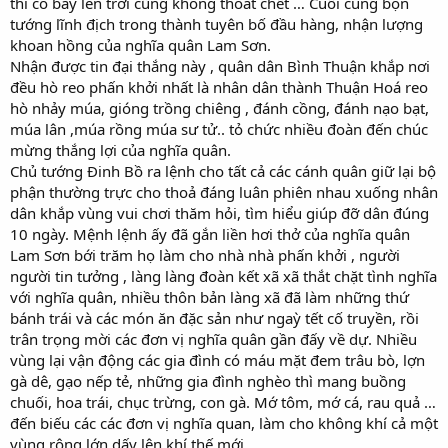
thì có bay lên trời cũng không thoát chết … Cuối cùng bọn
tướng lĩnh địch trong thành tuyên bố đầu hàng, nhận lượng
khoan hồng của nghĩa quân Lam Sơn.
Nhận được tin đại thắng này , quân dân Bình Thuận khắp nơi
đều hò reo phấn khởi nhất là nhân dân thành Thuận Hoá reo
hò nhảy múa, gióng trồng chiêng , đánh cồng, đánh nạo bạt,
múa lân ,múa rồng múa sư tử.. tỏ chức nhiều đoàn đến chúc
mừng thắng lợi của nghĩa quân.
Chủ tướng Đinh Bồ ra lệnh cho tất cả các cánh quân giữ lại bộ
phận thường trực cho thoả đáng luân phiên nhau xuống nhân
dân khắp vùng vui chơi thăm hỏi, tìm hiểu giúp đỡ dân đúng
10 ngày. Mệnh lệnh ấy đã gắn liền hơi thở của nghĩa quân
Lam Sơn bới trăm họ làm cho nhà nhà phấn khởi , người
người tin tưởng , làng làng đoàn kết xã xã thắt chặt tình nghĩa
với nghĩa quân, nhiều thôn bản làng xã đã làm những thứ
bánh trái và các món ăn đặc sản như ngaỳ tết cố truyền, rồi
trân trọng mời các đơn vị nghĩa quân gần đấy về dự. Nhiều
vùng lại vận động các gia đình có máu mặt đem trâu bò, lợn
gà dê, gạo nếp tẻ, những gia đình nghèo thì mang buồng
chuối, hoa trái, chục trừng, con gà. Mớ tôm, mớ cá, rau quả …
đến biếu các các đơn vị nghĩa quan, làm cho không khí cả một
vùng rộng lớn dấy lên khí thế mới.