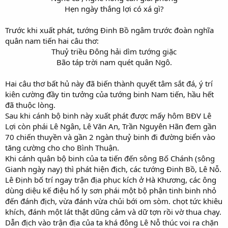
Hẹn ngày thắng lợi có xá gì?
Trước khi xuất phát, tướng Đinh Bồ ngâm trước đoàn nghĩa
quân nam tiến hai câu thơ:
Thuỷ triều Đông hải dìm tướng giặc
Bão táp trời nam quét quân Ngô.
Hai câu thơ bất hủ này đã biến thành quyết tâm sắt đá, ý trí
kiên cường đầy tin tưởng của tướng binh Nam tiến, hầu hết
đã thuộc lòng.
Sau khi cánh bộ binh này xuất phát được mấy hôm BĐV Lê
Lợi còn phái Lê Ngân, Lê Văn An, Trần Nguyên Hãn đem gần
70 chiến thuyền và gần 2 ngàn thuỷ binh đi đường biển vào
tăng cường cho cho Bình Thuận.
Khi cánh quân bộ binh của ta tiến đến sông Bố Chánh (sông
Gianh ngày nay) thì phát hiện địch, các tướng Đinh Bồ, Lê Nỗ.
Lê Định bố trí ngay trận địa phục kích ở Hà Khương, các ông
dùng diệu kế điệu hổ ly sơn phái một bộ phận tinh binh nhỏ
đến đánh địch, vừa đánh vừa chủi bới om sòm. chọt tức khiêu
khích, đánh một lát thật dũng cảm và dữ tợn rồi vờ thua chạy.
Dẫn địch vào trận địa của ta khá đông Lê Nỗ thúc voi ra chặn