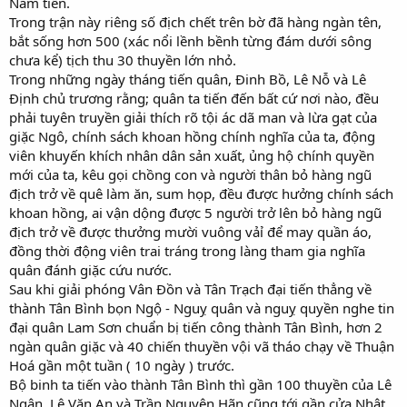
Nam tiến.
Trong trận này riêng số địch chết trên bờ đã hàng ngàn tên,
bắt sống hơn 500 (xác nổi lềnh bềnh từng đám dưới sông
chưa kể) tịch thu 30 thuyền lớn nhỏ.
Trong những ngày tháng tiến quân, Đinh Bồ, Lê Nỗ và Lê
Định chủ trương rằng; quân ta tiến đến bất cứ nơi nào, đều
phải tuyên truyền giải thích rõ tội ác dã man và lừa gạt của
giặc Ngô, chính sách khoan hồng chính nghĩa của ta, động
viên khuyến khích nhân dân sản xuất, ủng hộ chính quyền
mới của ta, kêu gọi chồng con và người thân bỏ hàng ngũ
địch trở về quê làm ăn, sum họp, đều được hưởng chính sách
khoan hồng, ai vận dộng được 5 người trở lên bỏ hàng ngũ
địch trở về được thưởng mười vuông vảỉ để may quần áo,
đồng thời động viên trai tráng trong làng tham gia nghĩa
quân đánh giặc cứu nước.
Sau khi giải phóng Vân Đồn và Tân Trạch đại tiến thẳng về
thành Tân Bình bọn Ngộ - Nguỵ quân và nguỵ quyền nghe tin
đại quân Lam Sơn chuẩn bị tiến công thành Tân Bình, hơn 2
ngàn quân giặc và 40 chiến thuyền vội vã tháo chạy về Thuận
Hoá gần một tuần ( 10 ngày ) trước.
Bộ binh ta tiến vào thành Tân Bình thì gần 100 thuyền của Lê
Ngân, Lê Văn An và Trần Nguyên Hãn cũng tới gần cửa Nhật