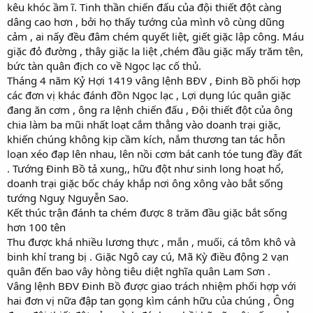
kêu khóc ầm ĩ. Tinh thần chiến đấu của đội thiết đột càng
dâng cao hơn , bởi họ thấy tướng của mình vô cùng dũng
cảm , ai nấy đều đâm chém quyết liệt, giết giặc lập công. Máu
giặc đỏ đường , thây giặc la liệt ,chém đầu giặc mấy trăm tên,
bức tàn quân địch co về Ngọc lạc cố thủ.
Tháng 4 năm Kỷ Hợi 1419 vâng lệnh BĐV , Đinh Bồ phối hợp
các đơn vị khác đánh đồn Ngọc lạc , Lợi dụng lúc quân giặc
đang ăn cơm , ông ra lệnh chiến đấu , Đội thiết đột của ông
chia làm ba mũi nhất loạt cắm thẳng vào doanh trại giặc,
khiến chúng không kịp cầm kích, nắm thương tan tác hỗn
loạn xéo đạp lên nhau, lên nồi cơm bát canh tóe tung đầy đất
. Tướng Đinh Bồ tả xung,, hữu đột như sinh long hoạt hổ,
doanh trại giặc bốc cháy khắp nơi ông xông vào bắt sống
tướng Nguỵ Nguyễn Sao.
Kết thúc trận đánh ta chém được 8 trăm đầu giặc bắt sống
hơn 100 tên
Thu được khá nhiều lương thực , mắn , muối, cá tôm khô và
binh khí trang bị . Giặc Ngô cay cú, Mã Kỳ điều động 2 vạn
quân đến bao vây hòng tiêu diệt nghĩa quân Lam Sơn .
Vâng lệnh BĐV Đinh Bồ được giao trách nhiệm phối hợp với
hai đơn vị nữa đập tan gọng kìm cánh hữu của chúng , Ông