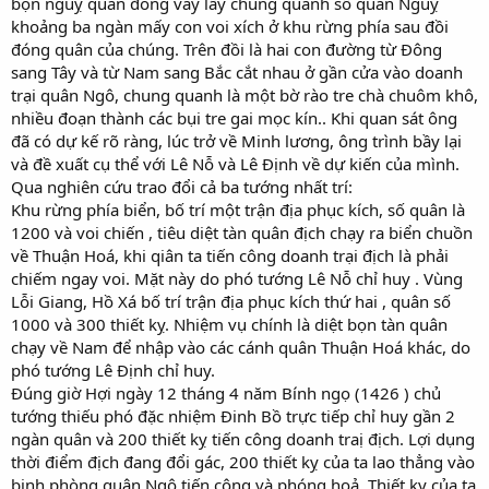
bọn nguỵ quân đóng vây lấy chung quanh số quân Nguỵ
khoảng ba ngàn mấy con voi xích ở khu rừng phía sau đồi
đóng quân của chúng. Trên đồi là hai con đường từ Đông
sang Tây và từ Nam sang Bắc cắt nhau ở gần cửa vào doanh
trại quân Ngô, chung quanh là một bờ rào tre chà chuôm khô,
nhiều đoạn thành các bụi tre gai mọc kín.. Khi quan sát ông
đã có dự kế rõ ràng, lúc trở về Minh lương, ông trình bầy lại
và đề xuất cụ thể với Lê Nỗ và Lê Định về dự kiến của mình.
Qua nghiên cứu trao đổi cả ba tướng nhất trí:
Khu rừng phía biển, bố trí một trận địa phục kích, số quân là
1200 và voi chiến , tiêu diệt tàn quân địch chạy ra biển chuồn
về Thuận Hoá, khi qiân ta tiến công doanh trại địch là phải
chiếm ngay voi. Mặt này do phó tướng Lê Nỗ chỉ huy . Vùng
Lỗi Giang, Hồ Xá bố trí trận địa phục kích thứ hai , quân số
1000 và 300 thiết kỵ. Nhiệm vụ chính là diệt bọn tàn quân
chạy về Nam để nhập vào các cánh quân Thuận Hoá khác, do
phó tướng Lê Định chỉ huy.
Đúng giờ Hợi ngày 12 tháng 4 năm Bính ngọ (1426 ) chủ
tướng thiếu phó đặc nhiệm Đinh Bồ trực tiếp chỉ huy gần 2
ngàn quân và 200 thiết kỵ tiến công doanh traị địch. Lợi dụng
thời điểm địch đang đổi gác, 200 thiết kỵ của ta lao thẳng vào
binh phòng quân Ngô tiến công và phóng hoả. Thiết kỵ của ta