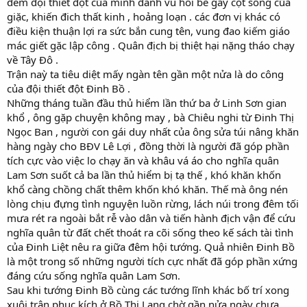
đem đội thiết đột của mình đánh vu hồi bẽ gãy cột sống của
giặc, khiến đich thất kinh , hoảng loạn . các đơn vị khác có
điều kiện thuận lợi ra sức bắn cung tên, vung đao kiếm giáo
mác giết gặc lập công . Quân địch bị thiệt hại nặng tháo chạy
về Tây Đô .
Trận naỳ ta tiêu diệt mấy ngàn tên gần một nửa là do công
của đội thiết đột Đinh Bồ .
Những tháng tuần đầu thủ hiểm lần thứ ba ở Linh Sơn gian
khổ , ông gặp chuyện không may , bà Chiêu nghi từ Đinh Thị
Ngọc Ban , người con gái duy nhất của ông sửa túi nâng khăn
hàng ngày cho BĐV Lê Lợi , đồng thời là người đã góp phần
tích cực vào việc lo chạy ăn và khâu vá áo cho nghĩa quân
Lam Sơn suốt cả ba lần thủ hiểm bị tạ thế , khó khăn khốn
khổ càng chồng chất thêm khốn khó khăn. Thế mà ông nén
lòng chịu đựng tình nguyện luồn rừng, lách núi trong đêm tối
mưa rét ra ngoài bắt rễ vào dân và tiến hành địch vận để cứu
nghĩa quân từ đất chết thoát ra cõi sống theo kế sách tài tình
của Đinh Liệt nêu ra giữa đêm hội tướng. Quả nhiên Đinh Bồ
là một trong số những người tích cực nhất đã góp phần xứng
đáng cứu sống nghĩa quân Lam Sơn.
Sau khi tướng Đinh Bồ cùng các tướng lĩnh khác bố trí xong
xuôi trận phục kích ở Bồ Thị Lang chờ gần nửa ngày chưa