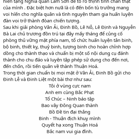
hiến tặng Nghĩa quân Lam Sơn để tỏ rõ thịnh tình chân thật
của mình . Đặc biệt hơn nưã là có đến bốn tù trưởng mang
voi híến cho nghĩa quân và tình nguyện tham gia huấn luyện
đàn voi trở thành đòan chiến tượng.
Sau khi giải phòng Vân Ải, Đinh Bồ, Lê Nỗ, Lê Định và Nguyễn
Bà Lai chủ trương đồn trú tại đây mấy tháng để củng cố
phòng thủ vững mặt phía nam, tổ chức huấn luyện tân binh,
bộ binh, thiết kỵ, thuỷ binh, tượng binh cho hoàn chỉnh hợp
dồng cho thành thạo và chuẩn bị một số nội dung cụ đánh
thành cho chu đáo và luyện tập phép sử dụng cho đến nơi,
đến chốn, rồi tiến quân về thành Thuận Hoá.
Trong thời gian chuẩn bị mọi mặt ở Vân Ải, Đinh Bồ gửi cho
Đinh Lễ và Đinh Liệt một bài thơ như sau:
Tôi ở vùng cực nam
Anh em cùng Bắc Phạt
Tổ Chúc – Ninh báo tập
Bao vây Đông Quan thành
Bồ Đề tin đại thắng
Binh - Thuận địch khuỵ mình
Quyểt hạ xong Thuận Hoá
Bắc nam vui gia đình.