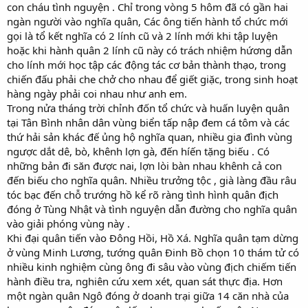
con cháu tình nguyện . Chỉ trong vòng 5 hôm đã có gần hai
ngàn người vào nghĩa quân, Các ông tiến hành tổ chức mới
gọi là tổ kết nghĩa có 2 lính cũ và 2 lính mới khi tập luyện
hoặc khi hành quân 2 lính cũ này có trách nhiệm hứơng dẫn
cho lính mới học tập các động tác cơ bản thành thạo, trong
chiến đấu phải che chở cho nhau để giết giặc, trong sinh hoạt
hàng ngày phải coi nhau như anh em.
Trong nửa tháng trời chỉnh đốn tổ chức và huấn luyện quân
tại Tân Bình nhân dân vùng biển tấp nập đem cá tôm và các
thứ hải sản khác đế ủng hộ nghĩa quan, nhiều gia đình vùng
ngược dắt dê, bò, khênh lợn gà, đến híến tặng biếu . Có
những bản đi săn được nai, lợn lòi bàn nhau khênh cả con
đến biếu cho nghĩa quân. Nhiều trưởng tộc , già làng đầu râu
tóc bạc đến chỗ trướng hồ kể rõ ràng tình hình quân địch
đóng ở Tùng Nhật và tình nguyện dẫn đường cho nghĩa quân
vào giải phóng vùng này .
Khi đại quân tiến vào Đông Hồi, Hồ Xá. Nghĩa quân tạm dừng
ở vùng Minh Lương, tướng quân Đinh Bồ chọn 10 thám tử có
nhiều kinh nghiệm cùng ông đi sâu vào vùng địch chiếm tiến
hành điều tra, nghiên cứu xem xét, quan sát thực địa. Hơn
một ngàn quân Ngô đóng ở doanh trại giữa 14 căn nhà của