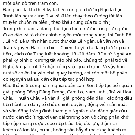
một đàn bò trên trăm con.
Đáng tiếc là khi thiết kỵ ta tiến công tên tướng Ngô là Lục
Trinh lên ngựa cùng 2 vị vệ sĩ lén chạy theo đường tắt lên
thuyền chuồn ra biển ( theo khẩu cung của tù binh )
Trong khi quân ta đang thu dọn chiến trường, ông cử người
đi an dân và tổ chức chính quyền mới trong vùng, thì Đinh Bồ
, Lê Nỗ, Lê Định nhận được thư của Lê Ngân, Lê Văn An và
Trần Nguyên Hãn cho biết : Chiến thuyền ta đang hướng nam
tiến , cách của Tùng luật khoảng 18 -20 dặm. BĐV từ Nghệ An
phái kỵ binh đi đường tắt vào phi báo, Chúng tôi phải trở về
Nghệ An gấp rút để nhận công việc quan trọng. Vì vậy hơn
nưả số chiến thuyền phải quay hướng, chỉ còn một bộ phận
do Nguyễn Bá Lai dẫn đầu tiếp tục phối hợp.
Đầu tháng 5 cùng năm nghĩa quân Lam Sơn tiếp tục tiến quân
giải phóng Đông Đăng Tương, Cam Lộ, Nam Linh , Trà vệ Hoá
Châu, Thuận Châu và Vân ải, giải phóng đến đâu , các ông đều
tiến hành an dân , tổ chức chính quyền , động viên sản xuẩt
và vận động tráng đinh tham gia Nghĩa quân đánh giặc cứu
nước. dân tộc ít người ven dải trường Sơn vô cùng phấn khởi
tấp nập mang rượu , gạo nếp trâu, bò, dề, lợn, thậm chí
khênh cả lợn lòi , hươu, hoãng săn bẫy được cùng khênh ra