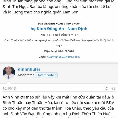
Binh Thuận tặng phong cho ông . Ông chi sinh một con gái là
Đinh Thị Ngọc Ban bà là người nâng khăn sửa túi cho Lê Lợi
và lo lương thực cho nghĩa quân Lam Sơn.
Đưa tin: ĐINH XUÂN VINH<o></o>
họ Đinh Đông An - Nam Định
Khu 4 b TT Ngô Đồng<o></o>
Giao Thuỷ - <st1><st1:country-region w:st="on">Nam</st1:country-region></st1> Định<o>
</o>
Điện thoại: 0944590078
Email:
Xuanvinh1601@gmail.com
dinhnhulai
Moderator
Staff member
10/10/13
#2
Anh Vinh ơi! theo sử liệu vậy khi mất linh cửu quàn tại đâu? ở
Bình Thuận hay Thuận Hóa, lại có tư liệu nói sau khi mất BĐV
có cho xây một đền thờ tại thành Hóa Châu, theo yêu cầu của
anh Đinh Văn Đạt tôi cùng anh em họ Đinh Thừa Thiên Huế