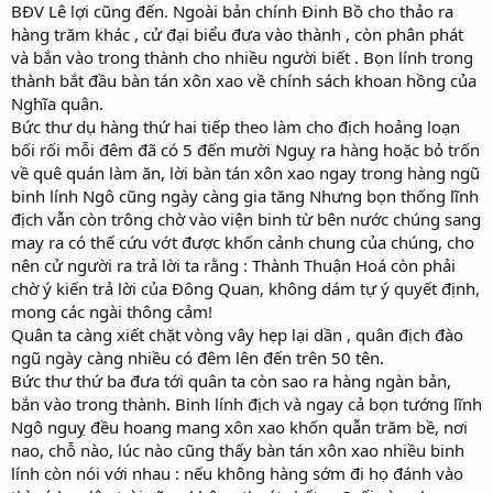
BĐV Lê lợi cũng đến. Ngoài bản chính Đinh Bồ cho thảo ra
hàng trăm khác , cử đại biểu đưa vào thành , còn phân phát
và bắn vào trong thành cho nhiều người biết . Bọn lính trong
thành bắt đầu bàn tán xôn xao về chính sách khoan hồng của
Nghĩa quân.
Bức thư dụ hàng thứ hai tiếp theo làm cho địch hoảng loạn
bối rối mỗi đêm đã có 5 đến mười Nguỵ ra hàng hoặc bỏ trốn
về quê quán làm ăn, lời bàn tán xôn xao ngay trong hàng ngũ
binh lính Ngô cũng ngày càng gia tăng Nhưng bọn thống lĩnh
địch vẫn còn trông chờ vào viện binh từ bên nước chúng sang
may ra có thế cứu vớt được khốn cảnh chung của chúng, cho
nên cử người ra trả lời ta rằng : Thành Thuận Hoá còn phải
chờ ý kiến trả lời của Đông Quan, không dám tự ý quyết định,
mong các ngài thông cảm!
Quân ta càng xiết chặt vòng vây hẹp lại dần , quân địch đào
ngũ ngày càng nhiều có đêm lên đến trên 50 tên.
Bức thư thứ ba đưa tới quân ta còn sao ra hàng ngàn bản,
bắn vào trong thành. Binh lính địch và ngay cả bọn tướng lĩnh
Ngô nguỵ đều hoang mang xôn xao khốn quẫn trăm bề, nơi
nao, chỗ nào, lúc nào cũng thấy bàn tán xôn xao nhiều binh
lính còn nói với nhau : nếu không hàng sớm đi họ đánh vào