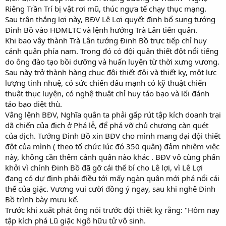
Riêng Trần Trí bị vật rơi mũ, thúc ngựa tế chạy thục mạng.
Sau trận thắng lợi này, BĐV Lê Lợi quyết định bổ sung tướng
Đinh Bồ vào HĐMLTC và lệnh hướng Trà Lân tiến quân.
Khi bao vây thành Trà Lân tướng Đinh Bồ trực tiếp chỉ huy
cánh quân phía nam. Trong đó có đội quân thiết đột nổi tiếng
do ông đào tạo bồi dưỡng và huấn luyện từ thời xưng vương.
Sau này trở thành hàng chục đội thiết đội và thiết kỵ, một lực
lượng tinh nhuệ, có sức chiến đấu mạnh có kỹ thuật chiến
thuật thục luyện, có nghệ thuật chỉ huy táo bạo và lối đánh
táo bạo diệt thù.
Vâng lệnh BĐV, Nghĩa quân ta phải gấp rút tập kích doanh trại
dã chiến của địch ở Phá lễ, để phá vỡ chủ chương càn quét
của dịch. Tướng Đinh Bồ xin BĐV cho mình mang đại đội thiết
đột của mình ( theo tổ chức lúc đó 350 quân) đảm nhiệm việc
này, không cần thêm cánh quân nào khác . BĐV vô cùng phấn
khởi vì chính Đinh Bồ đã gỡ cái thế bí cho Lê lợi, vì Lê Lợi
đang có dự định phải điều tới mấy ngàn quân mới phá nổi cái
thế của giặc. Vương vui cười đồng ý ngay, sau khi nghê Đinh
Bồ trình bày mưu kế.
Trước khi xuất phát ông nói trước đội thiết kỵ rằng: "Hôm nay
tập kích phá Lũ giặc Ngô hữu tử vô sinh.