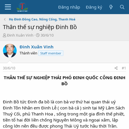
Đăng nhập
Đăng ký
Họ Đinh Đông Cao, Nông Cống, Thanh Hoá
Thân thế sự nghiệp Đinh Bồ
T
N
Đinh Xuân Vinh
30/6/10
h
g
r
à
Đinh Xuân Vinh
e
y
Thành viên
Staff member
a
b
d
ắ
s
t
30/6/10
#1
t
đ
a
ầ
THÂN THẾ SỰ NGHIỆP THÁI PHÓ ĐINH QUỐC CÔNG ĐINH
r
u
BỒ
t
e
r
Đinh Bồ tức Đinh đa bồ là con bà vợ thứ hai quan thái uý
Đinh Tôn Nhân em Đinh Lễ ( con bà cả ) sinh tại Mỹ Lâm Sách
Thuý Cối, phủ Thanh Hoa , sống trong một gia đình thế phiệt,
tiền tổ hai đời liền chống Nguyên Mông và ngoại xâm, lập
công lớn nên đều được phong Thái Uý tước hầu thời Trần.