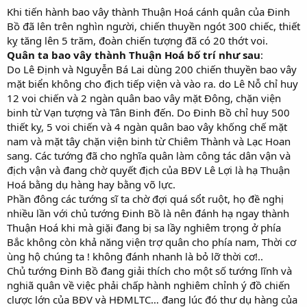
Khi tiến hành bao vây thành Thuận Hoá cánh quân của Đinh
Bồ đã lên trên nghìn người, chiến thuyền ngót 300 chiếc, thiết
kỵ tăng lên 5 trăm, đoàn chiến tượng đã có 20 thớt voi.
Quân ta bao vây thành Thuận Hoá bố trí như sau
:
Do Lê Định và Nguyễn Bá Lai dùng 200 chiến thuyền bao vây
mặt biển không cho địch tiếp viện và vào ra. do Lê Nỗ chỉ huy
12 voi chiến và 2 ngàn quân bao vây mặt Đông, chặn viện
binh từ Vạn tượng và Tân Binh đến. Do Đinh Bồ chỉ huy 500
thiết kỵ, 5 voi chiến và 4 ngàn quân bao vây khống chế mặt
nam và mặt tây chặn viện binh từ Chiêm Thành và Lạc Hoan
sang. Các tướng đã cho nghĩa quân làm công tác dân vận và
địch vận và đang chờ quyết địch của BĐV Lê Lợi là hạ Thuận
Hoá bằng dụ hàng hay bằng võ lực.
Phần đông các tướng sĩ ta chờ đợi quá sổt ruột, họ đề nghị
nhiều lần với chủ tướng Đinh Bồ là nên đánh hạ ngay thành
Thuận Hoá khi mà giặi đang bị sa lầy nghiêm trọng ở phía
Bắc không còn khả năng viện trợ quân cho phía nam, Thời cơ
ùng hộ chúng ta ! không đánh nhanh là bỏ lỡ thời cơ!..
Chủ tướng Đinh Bồ đang giải thích cho một số tướng lĩnh và
nghiã quân về việc phải chấp hành nghiêm chỉnh ý đồ chiến
clược lớn của BĐV và HĐMLTC… đang lúc đó thư dụ hàng của