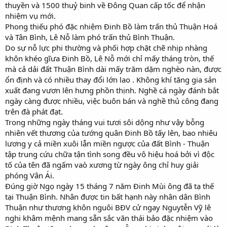
thuyền và 1500 thuỷ binh về Đông Quan cấp tốc để nhận
nhiệm vụ mới.
Phong thiếu phó đặc nhiệm Đinh Bồ làm trấn thủ Thuận Hoá
và Tân Bình, Lê Nỗ làm phó trấn thủ Bình Thuận.
Do sự nỗ lực phi thường và phối hợp chặt chẽ nhịp nhàng
khôn khéo gĩưa Đinh Bồ, Lê Nỗ mới chỉ mấy tháng tròn, thế
mà cả dải đất Thuận Bình dài mấy trăm dặm nghèo nàn, được
ổn định và có nhiều thay đổi lớn lao . Không khí tăng gia sản
xuất đang vươn lên hưng phồn thịnh. Nghề cá ngày đánh bắt
ngày càng được nhiều, việc buôn bán và nghề thủ công đang
trên đà phát đạt.
Trong những ngày tháng vui tươi sôi dộng như vậy bỗng
nhiên vết thương của tướng quân Đinh Bồ tấy lên, bao nhiêu
lương y cả miền xuôi lẫn miền ngược của đất Bình - Thuận
tập trung cứu chữa tận tình song đều vô hiệu hoá bởi vì độc
tố của tên đã ngấm vaò xương từ ngày ông chỉ huy giải
phóng Vân Ái.
Đúng giờ Ngọ ngày 15 tháng 7 năm Đinh Mùi ông đã tạ thế
tại Thuận Bình. Nhân được tin bất hạnh này nhân dân Bình
Thuận như thương khôn nguôi BĐV cử ngay Nguytễn Vỹ lê
nghi khâm mệnh mang sẵn sắc văn thái bảo đặc nhiệm vào