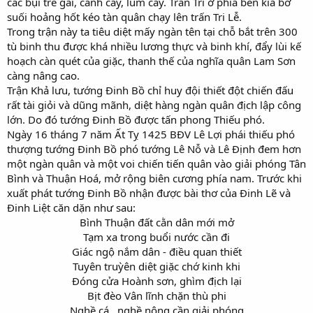
các bụi tre gai, cành cây, lùm cây. Trần Trí ở phía bên kia bờ
suối hoảng hốt kéo tàn quân chạy lên trấn Tri Lễ.
Trong trận này ta tiêu diệt mấy ngàn tên tại chỗ bắt trên 300
tù binh thu được khá nhiều lương thực và binh khí, đẩy lùi kế
hoạch càn quét của giặc, thanh thế của nghĩa quân Lam Sơn
càng nâng cao.
Trận Khả lưu, tướng Đinh Bồ chỉ huy đội thiết đột chiến đấu
rất tài giỏi và dũng mãnh, diệt hàng ngàn quân địch lập công
lớn. Do đó tướng Đinh Bồ được tấn phong Thiếu phó.
Ngày 16 tháng 7 năm Ất Tỵ 1425 BĐV Lê Lợi phái thiếu phó
thượng tướng Đinh Bồ phó tướng Lê Nỗ và Lê Định đem hơn
một ngàn quân và một voi chiến tiến quân vào giải phóng Tân
Bình và Thuận Hoá, mở rộng biên cương phía nam. Trước khi
xuất phát tướng Đinh Bồ nhận được bài thơ của Đinh Lẽ và
Đinh Liệt căn dặn như sau:
Bình Thuận đất cằn dân mới mở
Tạm xa trong buổi nước cần đi
Giác ngộ nắm dân - điều quan thiết
Tuyên truỳên diệt giặc chớ kinh khi
Đóng cửa Hoành sơn, ghìm địch lại
Bịt đèo Vân lĩnh chặn thù phi
Nghề cá , nghề nông cần giải phóng