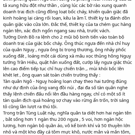
tả xung hữu đột như thần , cùng lúc các bờ rào xung quanh
doanh traị địch cũng đồng loạt bốc cháy, khiến quân giặc đã
kinh hoàng lại càng rối loạn, kêu la ầm ĩ. thiết kỵ ta đánh dồn
quân giặc vào cửa lớn. Đắc thế, thiêt kỵ của ta chém gục hàng
ngàn tên, xác địch ngổn ngang sau nhà, trước vách.
Tướng Dinh Bồ ra lệnh cho 2 mũi bộ binh tiến vào toàn bộ
doanh traị của giặc bốc cháy. Ông thúc ngựa đến nhà chỉ huy
của quân Nguỵ , ngựa ông bị trọng thương, ông nhảy phốc
xuống đất , loáng một cái dùng xà mâu xọc thủng hông Nguỵ
tướng Trần Hiệu, quật hắn xuống đất, cướp lấy ngựa giặc thúc
lên cao điểm tiếp tục chỉ huy chiến trận ,. mùi khói bốc lên
khét lẹt , ông quan sát toàn chiến trường thấy :
Tàn quân Ngô - Nguỵ hoảng loạn chạy theo hai tướng đúng
như dự định của ông vang đồi núi , đại đa số tàn quân nghe
thấy lệnh chiến đấu nổi lên đầu hàng ngay, chỉ có một số ít
tàn quân địch quá hoảng sợ chạy vào rừng ẩn trốn, trời sáng
tỏ cũng lần lượt ra thú tội.
Trong trận Tùng Luật này, nghĩa quân ta diệt hơn hai ngàn tên
, bắt sống hơn 1 ngàn thu 200 ngựa , 5 voi, hơn ngàn hộc
lương, hơn ngàn bộ quần áo, vô kể binh khí và 50 thuyền lớn
nhỏ và một kho đầy cá tôm mực khô, nước mắn và mắn tôm,