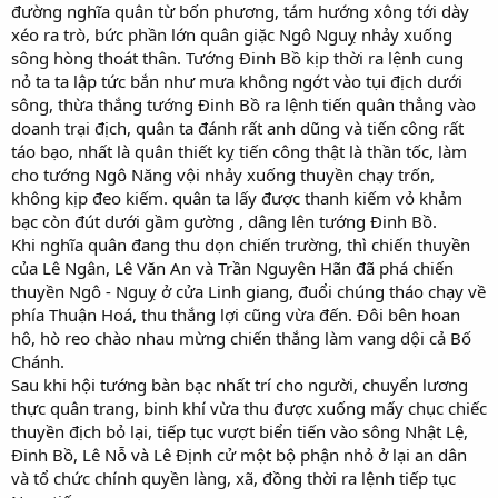
đường nghĩa quân từ bốn phương, tám hướng xông tới dày
xéo ra trò, bức phần lớn quân giặc Ngô Nguỵ nhảy xuống
sông hòng thoát thân. Tướng Đinh Bồ kịp thời ra lệnh cung
nỏ ta ta lập tức bắn như mưa không ngớt vào tụi địch dưới
sông, thừa thắng tướng Đinh Bồ ra lệnh tiến quân thẳng vào
doanh trại địch, quân ta đánh rất anh dũng và tiến công rất
táo bạo, nhất là quân thiết kỵ tiến công thật là thần tốc, làm
cho tướng Ngô Năng vội nhảy xuống thuyền chạy trốn,
không kịp đeo kiếm. quân ta lấy được thanh kiếm vỏ khảm
bạc còn đút dưới gầm gường , dâng lên tướng Đinh Bồ.
Khi nghĩa quân đang thu dọn chiến trường, thì chiến thuyền
của Lê Ngân, Lê Văn An và Trần Nguyên Hãn đã phá chiến
thuyền Ngô - Nguỵ ở cửa Linh giang, đuổi chúng tháo chạy về
phía Thuận Hoá, thu thắng lợi cũng vừa đến. Đôi bên hoan
hô, hò reo chào nhau mừng chiến thắng làm vang dội cả Bố
Chánh.
Sau khi hội tướng bàn bạc nhất trí cho người, chuyển lương
thực quân trang, binh khí vừa thu được xuống mấy chục chiếc
thuyền địch bỏ lại, tiếp tục vượt biển tiến vào sông Nhật Lệ,
Đinh Bồ, Lê Nỗ và Lê Định cử một bộ phận nhỏ ở lại an dân
và tổ chức chính quyền làng, xã, đồng thời ra lệnh tiếp tục