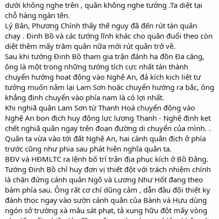
dưới không nghe trên , quân không nghe tướng .Ta diệt tại
chỗ hàng ngàn tên.
Lý Bân, Phương Chính thấy thế nguy đã đến rút tàn quân
chạy . Đinh Bồ và các tướng lĩnh khác cho quân đuổi theo còn
diệt thêm mấy trăm quân nữa mới rút quân trở về.
Sau khi tướng Đinh Bồ tham gia trận đánh hạ đồn Đa căng,
ông là một trong những tướng tích cực nhất tán thành
chuyển hướng hoạt động vào Nghệ An, đả kích kịch liệt tư
tưởng muốn nằm lại Lam Sơn hoặc chuyển hướng ra bắc, ông
khẳng định chuyển vào phía nam là có lợi nhất.
Khi nghiã quân Lam Sơn từ Thanh Hoá chuyển động vào
Nghệ An bọn địch huy động lực lượng Thanh - Nghệ định kẹt
chết nghiã quân ngay trên đoạn đường di chuyển của mình. .
Quân ta vừa vào tới đất Nghệ An, hai cánh quân địch ở phía
trước cũng như phia sau phát hiện nghĩa quân ta.
BĐV và HĐMLTC ra lệnh bố trí trận địa phục kích ở Bồ Đằng.
Tướng Đinh Bồ chỉ huy đơn vị thiết đột với trách nhiệm chính
là chặn đứng cánh quân Ngô và Lương Như Hốt đang theo
bám phía sau. Ông rất cơ chí dũng cảm , dẫn đầu đội thiết kỵ
đánh thọc ngay vào sườn cánh quân của Bành và Hựu dùng
ngón sở trường xà mâu sát phạt, tả xung hữu đột mấy vòng