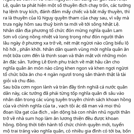
Lệ, quân ta phát hiện một số thuyền địch chạy trốn, các tướng
hạ lệnh truy kích, đánh đắm mấy chiếc và bắt mấy thuyền, thì
ra là thuyền của lũ Nguỵ quyền tham của chạy sau, vì vậy mà
trưa ngày hôm sau thuỷ binh ta mới về tới sông Nhật Lệ.
Nhân dân địa phương tổ chức đón mừng nghĩa quân Lam
Sơn vô cùng nồng nhiệt và long trọng như đón người thân
lâu ngày ở phương xa trở về, nét mặt ngừơi nào cũng biểu lộ
hồ hởi , phấn khởi. Nhân dân quanh vùng mời nghĩa quân ăn
một bữa cơm đến là thịnh soạn và thân mật với những món
ăn đặc sản. Tướng Lê Định phụ trách về mặt hậu cần cho
nghĩa quân ăn món nào cũng khen ngon và khen ngợi ngừơi
tổ chức bữa ăn cho 4 ngàn ngươì trong sân thành thật là tài
giỏi và chu đáo.
Sau bữa cơm ngon lành và tràn đầy tình nghiã cá nước quân
dân này, các tướng đã phái từng tốp nghĩa quân đi sâu vào
nhân dân trong các vùng tuyên truyền chính sách khoan hồng
của và chính nghĩa của ta , vạch tội ác dã man và mọi thủ
đoạn lữa gạt của địch , vận dộng bà con nhắn nhủ người thân
trở về nhà sum họp làm ăn lương thiện đều được khoan
hồng. Đồng thời tiến hành tổ chức chính quyền mới, tuyển
mộ trai tráng vào nghĩa quân, có nhiều gia đình có tới ba, bốn