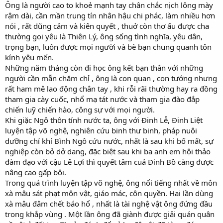
Ông là người cao to khoẻ mạnh tay chân chắc nịch lông mày
rậm dài, cần mần trung tín nhân hậu chi phác, làm nhiều hơn
nói , rất dũng cảm và kiên quyết , thuở còn thơ ấu được cha
thường gọi yêu là Thiên Lý, ông sống tình nghĩa, yêu dân,
trọng bạn, luôn được mọi người và bè bạn chung quanh tôn
kính yêu mến.
Những năm tháng còn đi học ông kết bạn thân với những
người cần mẫn chăm chỉ , ông là con quan , con tướng nhưng
rất ham mê lao động chân tay , khi rỗi rãi thường hay ra đồng
tham gia cày cuốc, nhổ mạ tát nước và tham gia đào đắp
chiến luỹ chiến hào, công sự với mọi người.
Khi giặc Ngô thôn tính nước ta, ông với Đinh Lễ, Đinh Liệt
luyện tập võ nghệ, nghiên cứu binh thư binh, pháp nuôi
dưỡng chí khí Bình Ngô cứu nước, nhất là sau khi bố mất, sự
nghiệp còn bỏ dở dang, đặc biệt sau khi ba anh em hội thảo
đàm đạo với cậu Lê Lợi thì quyết tâm cuả Đinh Bồ càng được
nâng cao gấp bội.
Trong quá trình luyện tập võ nghệ, ông nổi tiếng nhất về môn
xà mâu sát phạt môn vật, giáo mác, côn quyền. Hai lần dùng
xà mâu đâm chết báo hổ , nhất là tài nghệ vật ông đứng đầu
trong khắp vùng . Một lần ông đã giành được giải quán quân