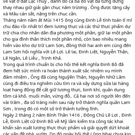
về vật ở đất Lạc Thuỷ , đánh đổ cả ba đô vật đã từng đứng
thay nhau giữ giải gần chục năm trừơng . Ông được tặng cây
xà Mâu cán sắt, nặng trên chục cân.
Tháng năm năm ất Mùi 1415 ông cùng Đinh Lễ tính toán tỉ mỉ
chu đáo rồi nhất trí đem lương thực và các thứ thực phẩm dự
trữ chia cho nhân dân địa phương một phần, giữ lại một phần
cho gia đình thân thích một phần nhỏ, còn bao nhiêu mang
hiến vào kho dự trữ Lam Sơn, đồng thời hai anh em cùng đến
Lam Sơn hội nghĩa với Lê Lợi. Lê lai, Đinh Liệt, Nguyễn Thận,
Lê Ngân, Lê Liễu , Trịnh Khả.
Trong quá trình chuẩn bị cho hội thề kết nghĩa Đinh Bồ đã
đem hết sức mình ra hoàn thành xuất sắc nhiệm vụ mình
đảm nhiệm , Ông đã cùng Nguỹên Thận, Nguyễn Nhữ Lãm
cùng đi điều tra nghiêm cứu tìm ra và xây dựng sửa lại hàng
loạt hang động để cất giữ lương thực, binh khí, quân dụng
tôm cá khô. muối mắn, vừng đỗ.. Cả hai nơi số người lên đến
vài trăm , đa số tráng niên sau này trở thành nghĩa quân Lam
Sơn , trong đó có một số trở thành tướng lĩnh.
Ngày 2 tháng 2 năm Bính Thân 1416 , Động Chủ Lê Lợi , Đinh
Lễ, Đinh Liệt cử Đinh Bồ về Mỹ lâm kiểm tra công tác khai
khẩn sản xuất lương thực thực phẩm và giải quyết dứt khoát
các vấn đề nhà, vườn. Do đó ngày hội thề Lũng Nhai chưa kịp