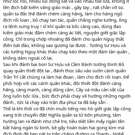
như lốc nổi, nhiều lúc đồng sắt va vào nhau toé lửa, không ít
tên địch bật kiếm văng giáo mác , gãy tay , nát chân vỡ sọ.
quân ta đắc thế đánh chém càng hăng, làm cho hàng ngũ
địch rối loạn , bỏ chạy tan tác, quân chẳng nghe tướng, ông
ra lệnh xưng truy ! sĩ khí quân ta bốc càng cao, dùng đao
kiếm giáo mác đâm chém càng ác liệt, nguyện giết giặc lập
công. Chỉ trong chớp nhoáng đã đánh cho quân Nguỵ thất
điên bát đảo, không sao gượng lại được . Tướng Sư Hựu và
các tướng Nguỵ khác tháo chạy kéo theo một đám tàn quân ,
không dám ngoái cổ lại.
Sau khi đánh bại bọn Sư Hựu và Cầm Bành tướng Đinh Bồ
quay quân thiết đột lại , đánh thọc sâu vào sườn cánh quân
Trần Trí cắt chúng ra làm hai đoạn , làm cho địch rối loạn. Để
phối hợp với các cánh quân khác, đội thiết đột đánh càng
hăng, càng mạnh, càng dũng cảm. Cây xà mâu cán sắt của
ông luôn bốc lửa , bức địch phải chạy về hướng những người
đánh , tức là chạy vào trận địa phục ta đã bày sẵn .
Thế là khi thời cơ đã chín muồi tiếng reo hò giết giặc lập công
vang trời chuyển đất! Nghĩa quân ta từ bốn phương, tám
hướng lan ra đánh như chẻ tre, tiêu diệt liền mấy ngàn tên
bắt hàng ngàn tù binh, bẻ gãy hoàn toàn hai gọng kìm mà
địch định đè bẹp nát ta trên chặng đường ra Thanh - Nghệ