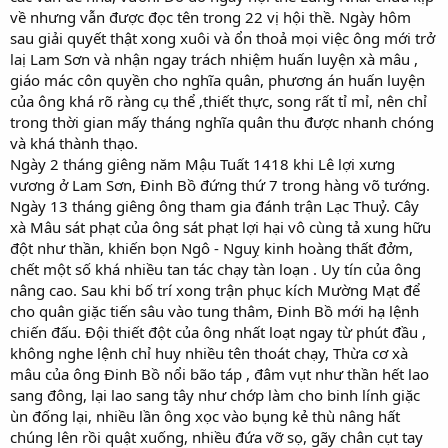
về nhưng vẫn được đọc tên trong 22 vị hội thề. Ngày hôm
sau giải quyết thật xong xuôi và ổn thoả mọi việc ông mới trở
laị Lam Sơn và nhận ngay trách nhiệm huấn luyện xà mâu ,
giáo mác côn quyền cho nghĩa quân, phương án huấn luyện
của ông khá rõ ràng cụ thể ,thiết thực, song rất tỉ mỉ, nên chỉ
trong thời gian mấy tháng nghĩa quân thu được nhanh chóng
và khá thành thạo.
Ngày 2 tháng giêng năm Mậu Tuất 1418 khi Lê lợi xưng
vương ở Lam Sơn, Đinh Bồ đứng thứ 7 trong hàng võ tướng.
Ngày 13 tháng giêng ông tham gia đánh trận Lạc Thuỷ. Cây
xà Mâu sát phạt của ông sát phạt lợi hại vô cùng tả xung hữu
đột như thần, khiến bọn Ngô - Nguỵ kinh hoàng thất đởm,
chết một số khá nhiều tan tác chạy tàn loạn . Uy tín của ông
nâng cao. Sau khi bố trí xong trận phục kích Mường Mạt để
cho quân giặc tiến sâu vào tung thâm, Đinh Bồ mới hạ lệnh
chiến đấu. Đội thiết đột của ông nhất loạt ngay từ phút đầu ,
không nghe lệnh chỉ huy nhiều tên thoát chạy, Thừa cơ xà
mâu của ông Đinh Bồ nổi bão táp , đâm vụt như thần hết lao
sang đông, lại lao sang tây như chớp làm cho binh lính giặc
ùn đống lại, nhiều lần ông xọc vào bụng kẻ thù nâng hất
chúng lên rồi quật xuống, nhiều đứa vỡ sọ, gãy chân cụt tay