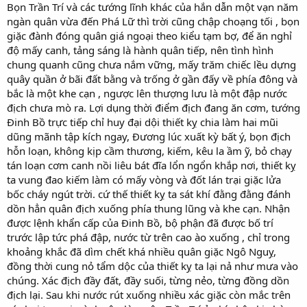
Bọn Trần Trí và các tướng lĩnh khác của hắn dẫn một vạn năm
ngàn quân vừa đến Phá Lữ thì trời cũng chập choạng tối , bọn
giặc đành đóng quân giá ngoại theo kiểu tạm bợ, để ăn nghỉ
độ mấy canh, tảng sáng là hành quân tiếp, nên tình hình
chung quanh cũng chưa nắm vững, mấy trăm chiếc lều dựng
quây quần ở bãi đất bằng và trống ở gần đấy về phía đông và
bắc là một khe cạn , ngược lên thượng lưu là một đập nước
địch chưa mò ra. Lợi dụng thời điểm địch đang ăn cơm, tướng
Đinh Bồ trực tiếp chỉ huy đại dội thiết kỵ chia làm hai mũi
dũng mãnh tập kích ngay, Đương lúc xuất kỳ bất ý, bọn địch
hỗn loạn, không kịp cầm thương, kiếm, kêu la ầm ỹ, bỏ chạy
tán loạn cơm canh nồi liêu bát đĩa lổn ngổn khắp nơi, thiết kỵ
ta vung đao kiếm làm có mấy vòng và đốt lán trại giặc lửa
bốc cháy ngút trời. cứ thế thiết kỵ ta sát khí đằng đằng đánh
dồn hẳn quân địch xuống phía thung lũng và khe cạn. Nhận
được lệnh khẩn cấp của Đinh Bồ, bộ phận đã được bố trí
trước lập tức phá đập, nước từ trên cao ào xuống , chỉ trong
khoảng khắc đã dìm chết khá nhiều quân giặc Ngô Nguỵ,
đồng thời cung nỏ tẩm dộc của thiết kỵ ta lại nả như mưa vào
chúng. Xác địch đầy đất, đầy suối, từng nẻo, từng đồng dồn
địch lại. Sau khi nước rút xuống nhiều xác giặc còn mắc trên