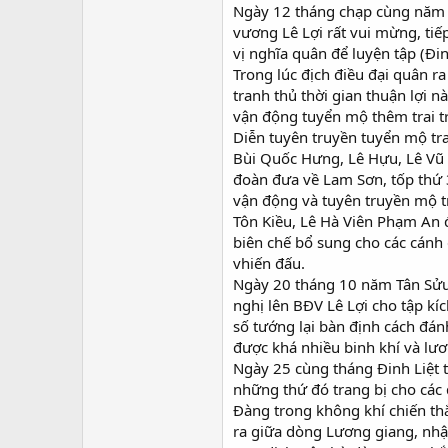
Ngày 12 tháng chạp cùng năm 
vương Lê Lợi rất vui mừng, tiế
vị nghĩa quân để luyện tập (Đin
Trong lúc địch điều đại quân ra
tranh thủ thời gian thuận lợi 
vận động tuyển mộ thêm trai t
Diễn tuyên truyền tuyển mộ tra
Bùi Quốc Hưng, Lê Hựu, Lê Vũ 
đoàn đưa về Lam Sơn, tốp thứ
vận động và tuyên truyền mộ t
Tôn Kiều, Lê Hà Viên Phạm An 
biên chế bổ sung cho các cánh
vhiến đấu.
Ngày 20 tháng 10 năm Tân Sửu 
nghị lên BĐV Lê Lợi cho tập kí
số tướng lại bàn định cách đán
được khá nhiều binh khí và lươ
Ngày 25 cùng tháng Đinh Liệt 
những thứ đó trang bị cho các 
Đàng trong không khí chiến t
ra giữa dòng Lương giang, nhậ