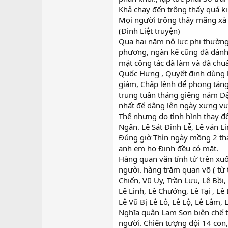
Khả chạy đến trông thấy quá ki
Mọi người trông thấy mãng xà v
(Đinh Liệt truyện)
Qua hai năm nỗ lực phi thường
phương, ngàn kế cũng đã đánh
mặt công tác đã làm và đã chu
Quốc Hưng , Quyết định dùng lũ
giám, Chấp lệnh để phong tặng
trung tuần tháng giêng năm Dậu
nhất để dâng lên ngày xưng vư
Thế nhưng do tình hình thay đổi
Ngân. Lê Sát Đinh Lễ, Lê văn 
Đúng giờ Thìn ngày mồng 2 th
anh em họ Đinh đều có mặt.
Hàng quan văn tính từ trên xu
người. hàng trăm quan võ ( từ 
Chiến, Vũ Uy, Trần Lưu, Lê Bồi
Lê Linh, Lê Chưởng, Lê Tại , Lê
Lê Vũ Bị Lê Lô, Lê Lộ, Lê Lâm
Nghĩa quân Lam Sơn biên chế th
người. Chiến tượng đội 14 con