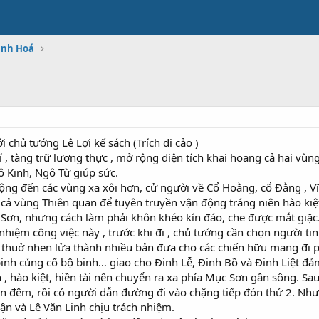
anh Hoá
i chủ tướng Lê Lợi kế sách (Trích di cảo )
í , tàng trữ lương thực , mở rộng diện tích khai hoang cả hai vù
Kinh, Ngô Từ giúp sức.
ộng đến các vùng xa xôi hơn, cử người về Cổ Hoằng, cổ Đằng , 
cả vùng Thiên quan để tuyên truyền vận động tráng niên hào kiệ
m Sơn, nhưng cách làm phải khôn khéo kín đáo, che được mắt giặc
hiệm công việc này , trước khi đi , chủ tướng cần chọn người tin
i thuở nhen lửa thành nhiều bản đưa cho các chiến hữu mang đi 
binh củng cố bộ binh… giao cho Đinh Lễ, Đinh Bồ và Đinh Liệt đả
 , hào kiệt, hiền tài nên chuyển ra xa phía Mục Sơn gần sông. Sau
ban đêm, rồi có người dẫn đường đi vào chặng tiếp đón thứ 2. Nh
ận và Lê Văn Linh chịu trách nhiệm.