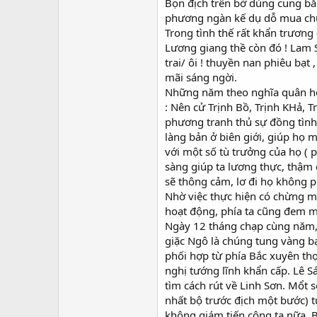
Bọn địch trên bờ dùng cung bắ
phương ngàn kế dụ dỗ mua chu
Trong tình thế rất khẩn trương 
Lương giang thề còn đó ! Lam 
trai/ ôi ! thuyền nan phiêu b
mãi sáng ngời.
Những năm theo nghĩa quân ho
: Nên cử Trịnh Bồ, Trịnh KHả, 
phương tranh thủ sự đồng tình
làng bản ở biên giới, giúp họ 
với một số tù trưởng của họ ( p
sàng giúp ta lương thực, thậm 
sẽ thông cảm, lơ đi họ không ph
Nhờ việc thực hiện có chừng mự
hoạt động, phía ta cũng đem m
Ngày 12 tháng chạp cùng năm, 
giặc Ngô là chúng tung vàng 
phối hợp từ phía Bắc xuyên thọc
nghị tướng lĩnh khẩn cấp. Lê Sá
tìm cách rút về Linh Sơn. Mổt 
nhất bộ trước địch một bước) t
không giám tiến công ta nữa. B