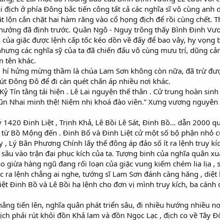
i địch ở phía Đông bắc tiến công tất cả các nghĩa sĩ vô cùng an
ật lộn cắn chặt hai hàm răng vào cổ họng địch để rồi cùng chết.
 hướng đã định trước. Quân Ngô - Nguỵ trông thấy Bình Định Vư
 của giặc được lệnh cấp tốc kéo dồn về đấy để bao vây, hy vọng 
nhưng các nghĩa sỹ của ta đã chiến đấu vô cùng mưu trí, dũng cả
n tên khác.
hí hửng mừng thầm là chúa Lam Sơn không còn nữa, đã trừ được h
rút Đông Đô để đi càn quét chấn áp nhiều nơi khác.
 Kỷ Tín tằng tái hiện . Lê Lai nguyện thế thân . Cử trung hoàn si
í lũn Nhai minh thệ! Niệm nhị khoá đào viên.” Xưng vương nguyên 
420 Đinh Liệt , Trịnh Khả, Lê Bồi Lê Sát, Đinh Bồ… dẫn 2000 quân
từ Bồ Mộng đến . Đinh Bố và Đinh Liệt cử một số bộ phận nhỏ c
 , Lý Bân Phương Chính lấy thế đông áp đảo số ít ra lệnh truy kíc
sâu vào trận đại phục kích của ta. Tượng binh của nghĩa quân xuất
ào giừa hàng ngũ đang rối loạn của giặc vung kiếm chém lia lịa ,
ặc ra lệnh chẳng ai nghe, tướng sĩ Lam Sơn đánh càng hăng , diệt
Liệt Đinh Bồ và Lê Bồi hạ lệnh cho đơn vị mình truy kích, ba cán
ng tiến lên, nghĩa quân phát triển sâu, đi nhiều hướng nhiều nơ
ịch phải rút khỏi đồn Khả lam và đồn Ngọc Lạc , địch co về Tây Đ