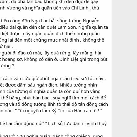
g cảm, đã phá tan bầu không khí đen đục dễ gây
ịnh Vương và nghĩa quân tiến vào Chí Linh , thủ
a tiến công đồn Nga Lạc bắt sống tướng Nguyễn
 điều đại quân đến càn quét Lam Sơn, Nghĩa quân ta
ận diệt được mấy ngàn quân địch thế nhưng quân
húng lại đến một chừng mực nhất định , không thế
ứ hai .
gười đi đào củ mài, lấy quả rừng, lấy măng, hái
t hoang sơ, không có dân ở. Đinh Liệt ghi trong bút
sương ?
cách vãn cứu giờ phút ngàn cân treo sơi tóc này .
 diệt được dăm sáu ngàn địch. Nhiều tướng nhìn
inh của tứơng sĩ nghĩa quân ta còn quí hơn vàng
g thể bằng, phải bàn bạc , suy nghĩ tìm mọi cách để
ơng và số đông tướng lĩnh tỏ thái độ tán đồng cách
 nói : “ Tôi nguyện làm Kỷ Tín của Hán cao tổ ! “
ê Lai cảm động nói” “ Lịch sử lưu danh ! vĩnh thuỳ
cùng với 500 nghĩa quân, đánh cồng chiêng, rung