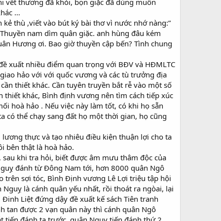
hi vết thương đã khỏi, bọn giặc đã dùng muôn
khác …
 kẻ thù ,viết vào bút ký bài thơ vì nước nhớ nàng:”
i, Thuyền nam dìm quân giặc. anh hùng đâu kém
Xuân Hương ơi. Bao giờ thuyền cập bến? Tình chung
 đề xuất nhiều điểm quan trọng với BĐV và HĐMLTC
 giao hảo với với quốc vương và các tù trưởng địa
ần thiết khác. Cần tuyên truyền bắt rễ vào một số
 thiết khác, Bình định vương nên tìm cách tiếp xúc
ối hoà hảo . Nếu việc này làm tốt, có khi họ sẵn
ta có thể chạy sang đất họ một thời gian, họ cũng
lương thực và tạo nhiêu điều kiện thuận lợi cho ta
 bên thật là hoà hảo.
 sau khi tra hỏi, biết được âm mưu thâm độc của
 Nguỵ đánh từ Đông Nam tới, hơn 8000 quân Ngô
o trên sợi tóc, Bình Định vương Lê Lợi triệu tập hội
Nguỵ là cánh quân yếu nhất, rồi thoát ra ngòai, lại
 Đinh Liệt đứng dậy đề xuất kế sách Tiên tranh
ánh tan được 2 vạn quân này thì cánh quân Ngô
t tiến đánh ta trước, quân Nguỵ tiến đánh thứ 2