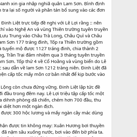
nh xin gia nhập nghiã quân Lam Sơn. Bình định
 tra lại số người và phân tán bổ sung vào các đơn
inh Liệt trực tiếp đề nghị với Lê Lợi rằng :: nên
 chí vào Nghệ An và vùng Thiên trường tuyên truyền
à Lưu Trung vào Châu Trà Long, Châu Quì và Châu
 Lam Sơn 177 tráng đinh, Tốp ra Thiên trường gồm
 tuyển mộ được 1127 tráng đinh, chia thành 2
, Trần Trại đảm nhiệm qua 3 tháng tuyên truyền
am Sơn. Tốp thứ 4 về Cổ Hoằng và vùng biển do Lê
sau dẫn về lam Sơn 1212 tràng niên. Đinh Liệt đã
uyện cấp tốc mấy môn cơ bản nhất để kịp bước vào
Lộng còn chưa đứng vững. Đinh Liệt lập tức đề
i đầu trong đêm nay. Lê Lợi triệu tập cấp tốc một
t ba dihnh phòng dã chiến, chém hơn 700 đầu, thu
i diệt hơn một ngàn địch.
hu được 300 hộc lương và mấy ngàn cây mác dùng
nhận được tin không may: Xuân Hương bơi thuyền
 đã nặm sâu xuống nước, bơi vào đến bờ phía ta.