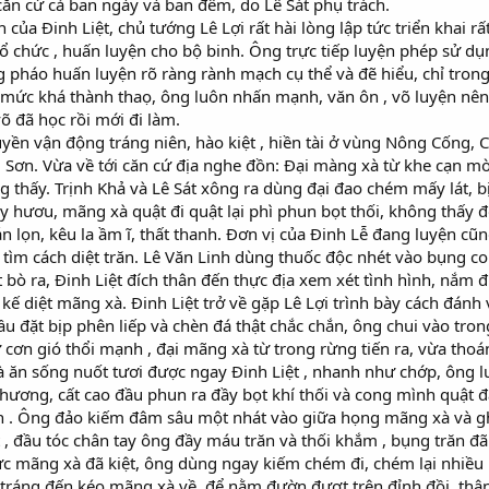
 căn cứ cả ban ngày và ban đêm, do Lê Sát phụ trách.
 của Đinh Liệt, chủ tướng Lê Lợi rất hài lòng lập tức triển khai rấ
ổ chức , huấn luyện cho bộ binh. Ông trực tiếp luyện phép sử dụ
 pháo huấn luyện rõ ràng rành mạch cụ thể và đẽ hiểu, chỉ trong
ới mức khá thành thaọ, ông luôn nhấn mạnh, văn ôn , võ luyện nên
õ đã học rồi mới đi làm.
yền vận động tráng niên, hào kiệt , hiền tài ở vùng Nông Cống, 
ơn. Vừa về tới căn cứ địa nghe đồn: Đại màng xà từ khe cạn mò
g thấy. Trịnh Khả và Lê Sát xông ra dùng đại đao chém mấy lát,
y hươu, mãng xà quật đi quật lại phì phun bọt thối, không thấy 
n lọn, kêu la ầm ĩ, thất thanh. Đơn vị của Đinh Lễ đang luyện cũ
ìm cách diệt trăn. Lê Văn Linh dùng thuốc độc nhét vào bụng con
t bò ra, Đinh Liệt đích thân đến thực địa xem xét tình hình, nắm đư
kế diệt mãng xà. Đinh Liệt trở về gặp Lê Lợi trình bày cách đánh
ầu đặt bịp phên liếp và chèn đá thật chắc chắn, ông chui vào tron
ư cơn gió thổi mạnh , đại mãng xà từ trong rừng tiến ra, vừa thoá
à ăn sống nuốt tươi được ngay Đinh Liệt , nhanh như chớp, ông 
thương, cất cao đầu phun ra đầy bọt khí thối và cong mình quật đạ
. Ông đảo kiếm đâm sâu một nhát vào giữa họng mãng xà và ghí 
 , đầu tóc chân tay ông đầy máu trăn và thối khắm , bụng trăn đã
ức mãng xà đã kiệt, ông dùng ngay kiếm chém đi, chém lại nhiều n
i tráng đến kéo mãng xà về. để nằm đườn đượt trên đỉnh đồi, thân