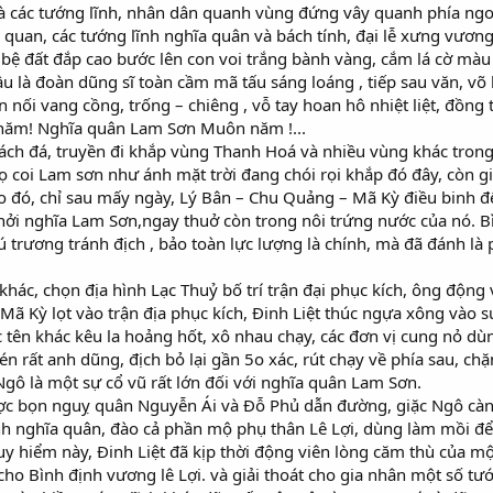
hà các tướng lĩnh, nhân dân quanh vùng đứng vây quanh phía ngo
á quan, các tướng lĩnh nghĩa quân và bách tính, đại lễ xưng vươ
 bệ đất đắp cao bước lên con voi trắng bành vàng, cắm lá cờ màu
ầu là đoàn dũng sĩ toàn cầm mã tấu sáng loáng , tiếp sau văn, võ 
n nối vang cồng, trống – chiêng , vỗ tay hoan hô nhiệt liệt, đồn
năm! Nghĩa quân Lam Sơn Muôn năm !...
ách đá, truyền đi khắp vùng Thanh Hoá và nhiều vùng khác trong
họ coi Lam sơn như ánh mặt trời đang chói rọi khắp đó đây, còn gi
Do đó, chỉ sau mấy ngày, Lý Bân – Chu Quảng – Mã Kỳ điều binh 
ởi nghĩa Lam Sơn,ngay thuở còn trong nôi trứng nước của nó. Bìn
ú trương tránh địch , bảo toàn lực lượng là chính, mà đã đánh là
 khác, chọn địa hình Lạc Thuỷ bố trí trận đại phục kích, ông độn
ã Kỳ lọt vào trận địa phục kích, Đinh Liệt thúc ngựa xông vào s
c tên khác kêu la hoảng hốt, xô nhau chạy, các đơn vị cung nỏ dù
n rất anh dũng, địch bỏ lại gần 5o xác, rút chạy về phía sau, ch
Ngô là một sự cổ vũ rất lớn đối với nghĩa quân Lam Sơn.
c bọn nguỵ quân Nguyễn Ái và Đỗ Phủ dẫn đường, giặc Ngô càn q
nh nghĩa quân, đào cả phần mộ phụ thân Lê Lợi, dùng làm mồi để 
y hiểm này, Đinh Liệt đã kịp thời động viên lòng căm thù của một
 cho Bình định vương lê Lợi. và giải thoát cho gia nhân một số t