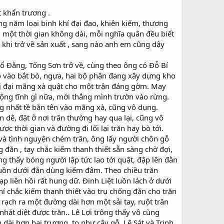
t khẩn trương .
ng năm loại binh khí đại đao, khiên kiếm, thương
 một thời gian không dài, mỗi nghĩa quân đều biết
 khi trở về sản xuất , sang nào anh em cũng dậy
Cổ Đằng, Tống Sơn trở về, cùng theo ông có Đỗ Bí
 vào bắt bò, ngựa, hai bộ phận đang xây dựng kho
 bị đại mãng xà quật cho một trận đáng gờm. May
động tĩnh gì nữa, mới thẳng mình trườn vào rừng.
ng nhất tề bắn tên vào mãng xà, cũng vô dụng.
 dê, đặt ở nơi trăn thường hay qua lại, cũng vô
ợc thời gian và đường đi lối lại trăn hay bò tới.
 và tình nguyện chém trăn, ông lấy người chôn gỗ
g đằn , tay chắc kiếm thanh thiết sẵn sàng chờ đợi,
ng thấy bóng người lập tức lao tới quật, đập lên đằn
luồn dưới đằn dùng kiếm đâm. Theo chiều trăn
p liên hồi rất hung dữ. Đinh Liệt luồn lách ở dưới
chắc kiếm thanh thiết vào trụ chống đằn cho trăn
 rạch ra một đường dài hơn một sải tay, ruột trăn
hát diệt được trăn.. Lê Lợi trông thấy vô cùng
 dài hơn hai trượng, to như cây gỗ. Lê Sát và Trịnh