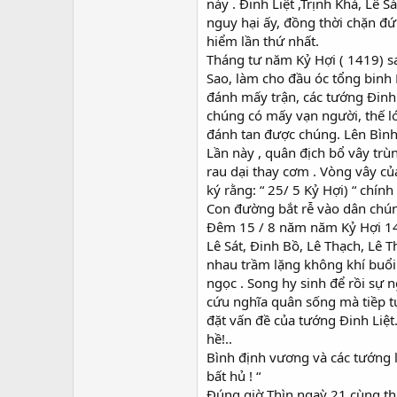
này . Đinh Liệt ,Trịnh Khả, Lê
nguy hại ấy, đồng thời chặn đứ
hiểm lần thứ nhất.
Tháng tư năm Kỷ Hợi ( 1419) s
Sao, làm cho đầu óc tổng binh 
đánh mấy trận, các tướng Đinh 
chúng có mấy vạn người, thế lớ
đánh tan được chúng. Lên Bình 
Lần này , quân địch bổ vây trù
rau dại thay cơm . Vòng vây củ
ký rằng: “ 25/ 5 Kỷ Hợi) “ chí
Con đường bắt rễ vào dân chún
Đêm 15 / 8 năm năm Kỷ Hợi 1419
Lê Sát, Đinh Bồ, Lê Thạch, Lê 
nhau trầm lặng không khí buổi 
ngọc . Song hy sinh để rồi sự n
cứu nghĩa quân sống mà tiềp tụ
đặt vấn đề của tướng Đinh Liệt.
hề!..
Bình định vương và các tướng l
bất hủ ! “
Đúng giờ Thìn ngaỳ 21 cùng th