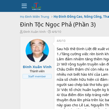
Họ Đinh Miền Trung
Họ Đinh Đông Cao, Nông Cống, Th
Đinh Tộc Ngọc Phả (Phần 3)
T
N
Đinh Xuân Vinh
4/6/10
h
g
r
à
4/6/10
e
y
Sau hội thề Đinh Liệt đề xuất vớ
a
b
d
ắ
1./Tăng cường việc rèn binh kh
s
t
Lãm đảm nhiệm tăng thêm Ngô 
t
đ
2/ Mở rộng tuyên truyền vận đ
Đinh Xuân Vinh
a
ầ
Châu Diễn thậm chí còn nêu ra 
r
u
Thành viên
nhiều nơi biết hào khí của La
t
Staff member
nửa số chiến hữu hiện có đảm n
e
r
người sao chép bài thơ kêu gọ
3/ Việc tổ chức huấn luyện kỵ 
4/ Địa điểm đón tiếp tráng niên
thuyền đưa lên phía trên lúc 
này giao cho Lê Lai, Nguyễn Th