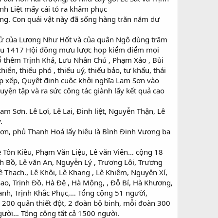
nh Liệt mấy cái tỏ ra khâm phục
công. Con quái vật này đã sống hàng trăn năm dư
 tử của Lương Như Hốt và của quân Ngô dùng trăm
Dậu 1417 Hội đồng mưu lược họp kiểm điểm mọi
ổ thêm Trịnh Khả, Lưu Nhân Chú , Phạm Xảo , Bùi
n, thiếu phó , thiếu uý, thiếu bảo, tư khấu, thái
ắp xếp, Quyêt định cuộc khởi nghĩa Lam Sơn vào
yện tập và ra sức công tác giành lấy kết quả cao
am Sơn. Lê Lợi, Lê Lai, Đinh liệt, Nguyễn Thận, Lê
.
n, phủ Thanh Hoá lấy hiệu là Bình Định Vương ba
ê Tôn Kiều, Phạm Văn Liệu, Lê văn Viên… cộng 18
nh Bồ, Lê văn An, Nguyễn Lý , Trương Lôi, Trương
 Thạch., Lê Khôi, Lê Khang , Lê Khiêm, Nguyễn Xí,
 Sao, Trịnh Đồ, Hà Đệ , Hà Mộng, , Đỗ Bí, Hà Khương,
hanh, Trịnh Khắc Phục,… Tổng cộng 51 người,
, 200 quân thiết đột, 2 đoàn bộ binh, mỗi đoàn 300
gười… Tổng cộng tất cả 1500 người.