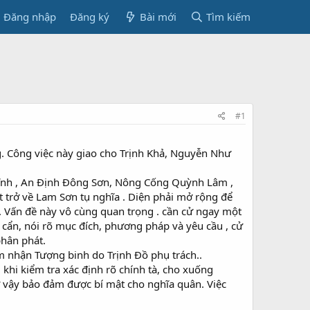
Đăng nhập
Đăng ký
Bài mới
Tìm kiếm
#1
ng. Công việc này giao cho Trịnh Khả, Nguyễn Như
Vĩnh , An Định Đông Sơn, Nông Cống Quỳnh Lâm ,
t trở về Lam Sơn tụ nghĩa . Diện phải mở rộng để
. Vấn đề này vô cùng quan trọng . cần cử ngay một
 cẩn, nói rõ mục đích, phương pháp và yêu cầu , cử
phân phát.
m nhận Tượng binh do Trịnh Đồ phụ trách..
 khi kiểm tra xác định rõ chính tà, cho xuống
ư vậy bảo đảm được bí mật cho nghĩa quân. Việc