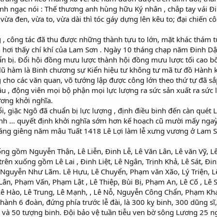
nh ngạc nói : Thế thương anh hùng hữu Ký nhân , chắp tay vái Đi
ừa đen, vừa to, vừa dài thì tóc gáy dựng lên kêu to; đại chiến 
 , công tác đã thu được những thành tựu to lớn, mặt khác thám
 hơi thấy chí khí của Lam Sơn . Ngày 10 tháng chạp năm Đinh 
ẩn bị. Đổi hội đồng mưu lược thành hội đồng mưu lược tối cao b
 hàm là Binh chương sự Kiển hiệu tư không tư mã tư đồ Hành khiể
 cho các văn quan, võ tướng lập được công lớn theo thứ tự đã s
 , động viên mọi bộ phận mọi lực lượng ra sức sản xuất ra sức lu
ơng khởi nghĩa.
, giặc Ngô đã chuẩn bị lực lượng , định điều binh đến càn quét L
Linh … quyết định khởi nghĩa sớm hơn kế hoạch cũ mười mấy ngaỳ
áng giêng năm mâu Tuất 1418 Lê Lợi làm lễ xưng vương ở Lam Sơ
ống gồm Nguyễn Thận, Lê Liễn, Đinh Lễ, Lê Văn Lân, Lê văn Vỹ, L
trên xuống gồm Lê Lai , Đinh Liệt, Lê Ngân, Trịnh Khả, Lê Sát, Đi
, Nguyễn Như Lãm. Lê Hựu, Lê Chuyển, Phạm văn Xão, Lý Triện, Lê
 Lân, Phạm Vấn, Phạm Lật , Lê Thiệp, Bùi Bị, Phạm An, Lê Cố , Lê
, Lê Hào, Lê Trung, Lê Mạnh, , Lê Nỗ, Nguyễn Công Chẩn, Phạm K
ành 6 đoàn, đứng phía trước lễ đài, là 300 kỵ binh, 300 dũng sĩ
, và 50 tượng binh. Đội bảo vệ tuần tiễu ven bờ sông Lương 25 n