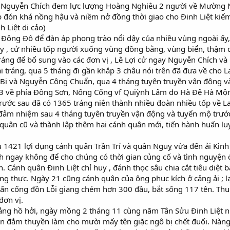
Nguyễn Chích đem lực lượng Hoàng Nghiêu 2 người về Mường Na
p đón khá nồng hậu và niềm nở đồng thời giao cho Đinh Liệt kiểm
h Liệt di cảo)
 Đông Đô để đàn áp phong trào nổi dậy của nhiều vùng ngoài ấy, Đ
này , cử nhiều tốp người xuống vùng đồng bằng, vùng biển, thậm
ráng để bổ sung vào các đơn vị , Lê Lợi cử ngay Nguyễn Chích v
i tráng, qua 5 tháng đi gần khắp 3 châu nói trên đã đưa về cho
Bị và Nguyễn Công Chuẩn, qua 4 tháng tuyên truyền vận động và
 3 về phía Đông Sơn, Nống Cống vf Quiỳnh Lâm do Hà Đệ Hà Mộng
rước sau đã có 1365 tráng niên thành nhiều đoàn nhiều tốp về L
đảm nhiệm sau 4 tháng tuyên truyền vận động và tuyển mộ trước 
 quân cũ và thành lập thêm hai cánh quân mới, tiến hành huấn l
1421 lợi dụng cánh quân Trần Trí và quân Nguỵ vừa đến ải Kình 
ch ngay không để cho chúng có thời gian củng cố và tình nguyện đ
h. Cánh quân Đinh Liệt chỉ huy , đánh thọc sâu chia cắt tiêu diệ
ng thực. Ngày 21 cũng cánh quân của ông phục kích ở cảng ải ; lạ
tấn cống đồn Lỗi giang chém hơn 300 đầu, bắt sống 117 tên. T
đơn vị.
hắng hồ hởi, ngày mồng 2 tháng 11 cùng năm Tân Sửu Đinh Liệt 
n đắm thuyền làm cho mười mấy tên giặc ngô bị chết đuối. Nàng