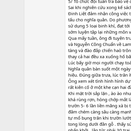
5/ Tổ chức đội tuần tra bảo vệ
Sai khi nghiên cứu xong kế sách
Đinh Liệt đảm nhận công việc t
tấu cho nghĩa quân. Do phương
sử dụng 5 loại binh khí, đạt t
sớm luyện tập lại những môn v
Qua mấy tuần, ông đi tuyên tru
và Nguyễn Công Chuẩn về Lam S
tàng và đào đắp chiến haò trôn
thay cả hai đều xa xuống hố bã
Lúc bấy giờ mọi người chạy toá
Nghĩa quân bàn suốt một ngày t
hiệu. Đúng giữa trưa, lúc trăn í
Ông xem xét tình hình hình dự 
rất kiên cố ở một khe cạn hai đ
Khi mặt trời sắp lặn , ào ào nh
khá rùng rợn, hòng chớp mắt l
trườn 5- 6 lần liền mãng xà bị 
đâm chém càng sâu càng mạnh 
tự mổ bụng trăn khi trườn lướt
tong lòng dưới đằn gỗ . thấy s
phấn khởi., lập tức phái 30 tra