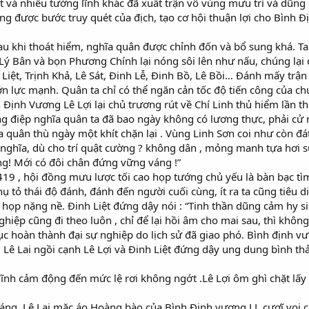
 Sát và nhiều tướng lĩnh khác đã xuất trận vô vùng mưu trí và dũn
ng được bước truy quét của địch, tạo cơ hội thuận lợi cho Bình Đ
au khi thoát hiểm, nghĩa quân được chỉnh đốn và bổ sung khá. T
Lý Bân và bọn Phương Chính lại nóng sôi lên như nấu, chúng lại
Liệt, Trịnh Khả, Lê Sát, Đinh Lễ, Đinh Bồ, Lê Bồi… Đánh mấy tr
n lực mạnh. Quân ta chỉ có thể ngăn cản tốc độ tiến công của c
Định Vương Lê Lợi lại chủ trương rút về Chí Linh thủ hiểm lần th
ng điệp nghĩa quân ta đã bao ngày không có lương thực, phải cử n
a quân thù ngày một khít chặn lại . Vùng Linh Sơn coi như còn đá
nh nghĩa, dù cho trí quật cường ? không dân , mỏng manh tựa hơi 
g! Mới có đôi chân đứng vững váng !”
 , hội đồng mưu lược tối cao họp tướng chủ yếu là bàn bạc tìm 
Thụ tỏ thái độ đánh, đánh đến người cuối cùng, ít ra ta cũng tiêu
họp nặng nề. Đinh Liệt đứng dậy nói : “Tinh thần dũng cảm hy s
ghiệp cũng đi theo luôn , chỉ để lại hồi âm cho mai sau, thì khôn
c hoàn thành đại sự nghiệp do lịch sử đã giao phó. Bình định vư
 Lê Lai ngồi cạnh Lê Lợi và Đinh Liệt đứng dậy ung dung bình thản
ĩnh cảm động đến mức lệ rơi không ngớt .Lê Lợi ôm ghì chặt lấy L
áng, Lê Lai mặc áo Hoàng bào của Bình Định vương LL cươĩ voi 