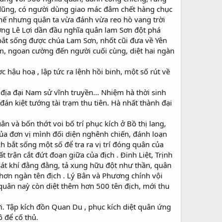
h dũng, có người dùng giao mác đâm chết hàng chục
 Thế nhưng quân ta vừa đánh vừa reo hò vang trời
ơng Lê Lợi dần đầu nghĩa quân lam Sơn đột phá
bắt sống được chúa Lam Sơn, nhốt cũi đưa về Yên
m, ngoan cường đến người cuối cùng, diệt hai ngàn
ậu hoạ , lập tức ra lệnh hồi binh, một số rút về
nh địa đại Nam sử vĩnh truyền… Nhiệm hà thời sinh
đán kiệt tướng tài trạm thu tiên. Hà nhất thành đại
 và bốn thớt voi bố trí phục kích ở Bồ thị lang,
ủa đơn vị mình đối diện nghênh chiến, đánh loạn
h bắt sống một số để tra ra vị trí đóng quân của
 trận cắt đứt đoạn giữa của địch . Đinh Liệt, Trịnh
 sát khí đằng đằng, tả xung hữu đột như thần, quân
 hơn ngàn tên địch . Lý Bân và Phương chính vội
h quân naỳ còn diệt thêm hơn 500 tên địch, mới thu
i. Tập kích đồn Quan Du , phục kích diệt quân ứng
ô để cố thủ.