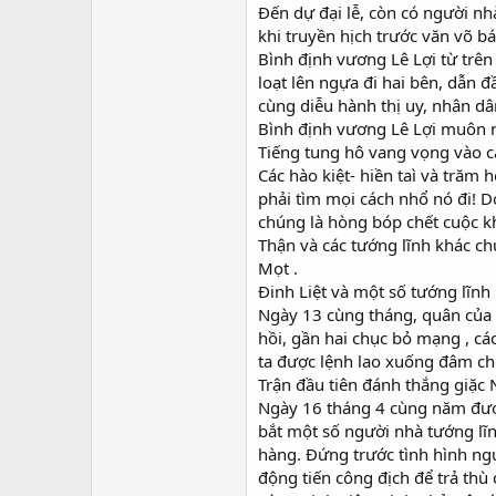
Đến dự đại lễ, còn có người n
khi truyền hịch trước văn võ b
Bình định vương Lê Lợi từ trên
loạt lên ngựa đi hai bên, dẫn đ
cùng diễu hành thị uy, nhân dâ
Bình định vương Lê Lợi muôn 
Tiếng tung hô vang vọng vào c
Các hào kiệt- hiền taì và trăm 
phải tìm mọi cách nhổ nó đi! 
chúng là hòng bóp chết cuộc kh
Thận và các tướng lĩnh khác ch
Mọt .
Đinh Liệt và một số tướng lĩnh
Ngày 13 cùng tháng, quân của M
hồi, gần hai chục bỏ mạng , cá
ta được lệnh lao xuống đâm ché
Trận đầu tiên đánh thắng giặc 
Ngày 16 tháng 4 cùng năm đượ
bắt một số người nhà tướng lĩ
hàng. Đứng trước tình hình ngu
động tiến công địch để trả thù