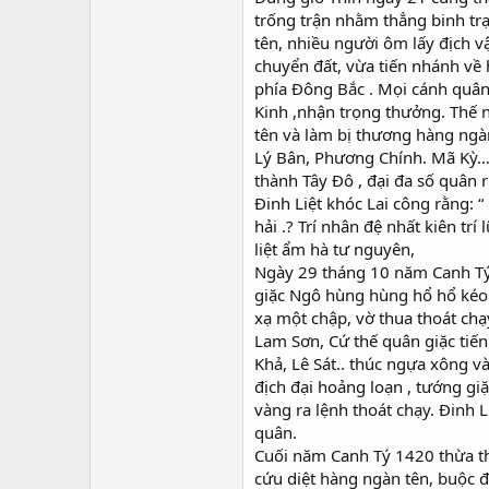
trống trận nhằm thẳng binh trạ
tên, nhiều người ôm lấy địch v
chuyển đất, vừa tiến nhánh về
phía Đông Bắc . Mọi cánh quân
Kinh ,nhận trọng thưởng. Thế 
tên và làm bị thương hàng ngà
Lý Bân, Phương Chính. Mã Kỳ… 
thành Tây Đô , đại đa số quân 
Đinh Liệt khóc Lai công rằng: “
hải .? Trí nhân đệ nhất kiên tr
liệt ẩm hà tư nguyên,
Ngày 29 tháng 10 năm Canh Tý 1
giặc Ngô hùng hùng hổ hổ kéo 
xạ một chập, vờ thua thoát chạy
Lam Sơn, Cứ thế quân giặc tiến 
Khả, Lê Sát.. thúc ngựa xông v
địch đại hoảng loạn , tướng gi
vàng ra lệnh thoát chạy. Đinh 
quân.
Cuối năm Canh Tý 1420 thừa thắ
cứu diệt hàng ngàn tên, buộc đ