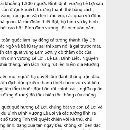
ài khoảng 1.300 người. Bình định vương Lê Lợi sau
ng còn được khuếch trương thanh thế bằng cách:
 vàng, các quan văn lên lưng voi, các quan võ đồng
bá quan, là các đoàn thiết đột, bộ binh và kỵ binh
g thời cao hô : Bình định vương Lê Lợi muôn năm,
 toàn quốc làm lay động cả tường thành Tây Đô .
ặc Ngô và bè lũ tay sai thì xem nó là gai trước mắt,
đến càn quét vùng Lam Sơn, ý đồ thâm độc của
h định Vương Lê Lợi , Lê Lai, Đinh Liệt , Nguyễn
 phải thắng, nên lách rừng rút lên hiểm địa Mường
g viên mọi người hạ quyết tâm đánh thắng trận đầu.
ườn địch dùng kiếm thanh thiết chém vun vút liên
ng tên tẩm thuốc độc bắn rất chính xác , nghĩa quân
ặn đứng được ý đồ tốc chiến tốc thắng của chúng.
uét quê hương Lê Lợi, chúng bắt vợ con Lê Lợi và
dụ Bình Định Vương Lê Lợi và các tướng lĩnh ra
 số tướng lĩnh thề quýét chiến với kẻ thù, chủ
ướng lĩnh, đặng xua tan ngay bầu không khí đen đặc