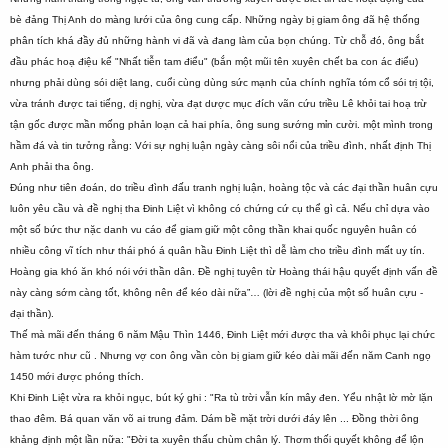
bè đảng Thị Anh do màng lưới của ông cung cấp. Những ngày bị giam ông đã hệ thống
phân tích khá đầy đủ những hành vi đã và đang làm của bọn chúng. Từ chỗ đó, ông bắt
đầu phác hoạ điệu kế "Nhất tiễn tam điểu" (bắn một mũi tên xuyên chết ba con ác điểu)
nhưng phải dùng sói diệt lang, cuổi cùng dùng sức mạnh của chính nghĩa tóm cổ sói trị tội,
vừa tránh được tai tiếng, dị nghị, vừa đạt dược mục đích vãn cứu triều Lê khỏi tai hoạ trừ
tận gốc được mần mống phản loạn cả hai phía, ông sung sướng mỉn cười. một mình trong
hầm đá và tin tưởng rằng: Với sự nghị luận ngày càng sôi nổi của triều đình, nhất định Thị
Anh phải tha ông.
Đúng như tiên đoán, do triều đình đấu tranh nghị luận, hoàng tộc và các đại thần huân cựu
luôn yêu cầu và đề nghị tha Đinh Liệt vì không có chứng cứ cụ thể gì cả. Nếu chỉ dựa vào
một số bức thư nặc danh vu cáo để giam giữ một công thần khai quốc nguyên huân có
nhiều công vĩ tích như thái phó á quân hầu Đinh Liệt thì dễ làm cho triều đình mất uy tín.
Hoàng gia khó ăn khó nói với thần dân. Đề nghị tuyên từ Hoàng thái hậu quyết định vấn đề
này càng sớm càng tốt, không nên để kéo dài nữa”… (lời đề nghị của một số huân cựu -
đại thần).
Thế mà mãi đến tháng 6 năm Mậu Thìn 1446, Đinh Liệt mới được tha và khôi phục lại chức
hàm tước như cũ . Nhưng vợ con ông vần còn bị giam giữ kéo dài mãi đến năm Canh ngọ
1450 mới được phóng thích.
Khi Đinh Liệt vừa ra khỏi ngục, bút ký ghi : "Ra tù trời vẫn kín mây đen. Yểu nhật lờ mờ lặn
thao đêm. Bá quan văn võ ai trung đảm. Dám bề mặt trời dưới đáy lên ... Đồng thời ông
khảng định một lần nữa: "Đời ta xuyên thấu chùm chân lý. Thơm thối quyết không để lộn