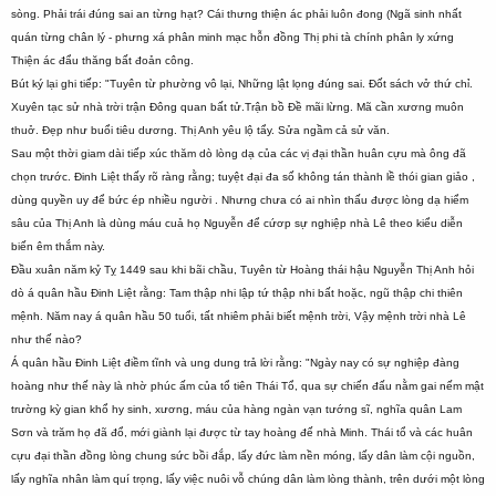
sòng. Phải trái đúng sai an từng hạt? Cái thưng thiện ác phải luôn đong (Ngã sinh nhất
quán từng chân lý - phưng xá phân minh mạc hỗn đồng Thị phi tà chính phân ly xứng
Thiện ác đẩu thăng bất đoản công.
Bút ký lại ghi tiếp: "Tuyên từ phường vô lại, Những lật lọng đúng sai. Đốt sách vở thứ chỉ.
Xuyên tạc sử nhà trời trận Đông quan bất tử.Trận bồ Đề mãi lừng. Mã cần xương muôn
thuở. Đẹp như buổi tiêu dương. Thị Anh yêu lộ tẩy. Sửa ngầm cả sử văn.
Sau một thời giam dài tiếp xúc thăm dò lòng dạ của các vị đại thần huân cựu mà ông đã
chọn trước. Đinh Liệt thấy rõ ràng rằng; tuyệt đại đa số không tán thành lề thói gian giảo ,
dùng quyền uy để bức ép nhiều người . Nhưng chưa có ai nhìn thấu được lòng dạ hiểm
sâu của Thị Anh là dùng máu cuả họ Nguyễn để cứơp sự nghiệp nhà Lê theo kiểu diễn
biến êm thắm này.
Đầu xuân năm kỷ Tỵ 1449 sau khi bãi chầu, Tuyên từ Hoàng thái hậu Nguyễn Thị Anh hỏi
dò á quân hầu Đinh Liệt rằng: Tam thập nhi lập tứ thập nhi bất hoặc, ngũ thập chi thiên
mệnh. Năm nay á quân hầu 50 tuổi, tất nhiêm phải biết mệnh trời, Vậy mệnh trời nhà Lê
như thế nào?
Á quân hầu Đinh Liệt điềm tĩnh và ung dung trả lời rằng: "Ngày nay có sự nghiệp đàng
hoàng như thế này là nhờ phúc ấm của tổ tiên Thái Tổ, qua sự chiến đấu nằm gai nếm mật
trường kỳ gian khổ hy sinh, xương, máu của hàng ngàn vạn tướng sĩ, nghĩa quân Lam
Sơn và trăm họ đã đổ, mới giành lại được từ tay hoàng đế nhà Minh. Thái tổ và các huân
cựu đại thần đồng lòng chung sức bồi đắp, lấy đức làm nền móng, lấy dân làm cội nguồn,
lấy nghĩa nhân làm quí trọng, lấy việc nuôi vỗ chúng dân làm lòng thành, trên dưới một lòng