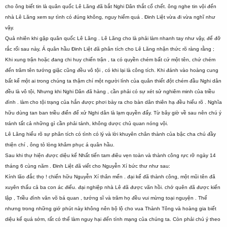
cho ông biết tin là quân quốc Lê Lăng đã bắt Nghi Dân thắt cổ chết. ông nghe tin vội đến
nhà Lê Lăng xem sự tình có đúng không, nguy hiểm quá . Đinh Liệt vừa đi vừa nghĩ như
vậy.
Quả nhiên khi gặp quân quốc Lê Lăng . Lê Lăng cho là phải làm nhanh tay như vậy, để đỡ
rắc rối sau này, Á quân hầu Đinh Liệt đã phân tích cho Lê Lăng nhận thức rõ ràng rằng ;
Khi xung trận hoặc đang chi huy chiến trận , ta có quyền chém bất cứ một tên, chứ chém
đến trăm tên tướng giặc cũng đều vô tội , có khi lại là công tích. Khi đánh vào hoàng cung
bất kể một ai trong chúng ta thậm chí một người lính của quân thiết đột chém đầu Nghi dân
đều là vô tội, Nhưng khi Nghi Dân đã hàng , cần phải có sự xét sử nghiêm minh của triều
đình . làm cho tội trạng của hắn được phơi bày ra cho bàn dân thiên hạ đều hiểu rõ . Nghĩa
hữu dùng tan ban triều điển để xử Nghi dân là lạm quyền đấy. Từ bây giờ về sau nên chú ý
tránh tất cả những gì cần phải tánh, không dược chủ quan nóng vội.
Lê Lăng hiểu rõ sự phân tích có tình có lý và lời khuyên chân thành của bậc cha chú đầy
thiện chí , ông tỏ lòng khâm phục á quân hầu.
Sau khi thự hiện được diệu kế Nhất tiến tam điêu vẹn toàn và thành công rực rỡ ngày 14
tháng 6 cùng năm . Đinh Liệt đã viết cho Nguyễn Xí bức thư như sau:
Kính lão đắc thọ ! chiến hữu Nguyễn Xí thân mến . đại kế đã thành công, một mũi tên đã
xuyên thấu cả ba con ác điểu. đại nghiệp nhà Lê đã được vãn hồi. chớ quên đã được kiến
lập , Triều đình văn võ bá quan , tướng sĩ và trăm họ đều vui mừng toại nguyện . Thế
nhưng trong những giớ phút này không nên bộ lộ cho vua Thành Tông và hoàng gia biết
diệu kế quá sớm, rất có thể làm nguy hại đến tính mạng của chúng ta. Còn phải chú ý theo