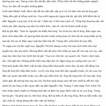
đường trọn vẹn. Dựng nước lâu dài lận đận luôn. Phút chốc trở lên thằng phản nghịch.
Thực hư đâu dễ chuyền buông giầm.
Cuổi năm Nhâm Tuẩt, Đinh Liệt đã tìm một việc xẩy ra ở Lê chi viên nên bút ký ông ghi:
"Nửa đêm giờ tý trống canh ba. Vua cưỡi ngựa phi ngựa trái đà. gió độc thổi kềnh lăn ái
biết. Nguyên Long học sĩ lạ chi mà.” ( Bán dạ, tí thời tam canh cổ, Tống thai thượng mã, mã
hành phi. Độc phong xuy trảo hà nhân thức, văn tử- nhị nhi thanh phất dị kỳ)
Bút ký ghi tiếp: "Oan ức nguyên do thiếp thả rong. Tru di ba họ nát tô lòng. Bảo ngọc tan
tành chìm đáy biển vỡ gương lành lại khó muôn trùng (oan ức khơi lai do tung thiếp sử kỳ
tam tộc thụ tru di. Bảo ngọc toái tàn trầm hải để. Trùng viên, phá kính thị nan đề).
Từ ngày con mụ lên ngôi vua, Nguyễn Thị Anh đang ra sức tìm mọi cách thâu tóm mọi
quyền lực vào tay mình, Nhưng Đinh Liệt đã sớm nhìn thấy sự sụp đổ của mẹ con mụ, nên
mùa thu năm Quí hợi 1443 bút ký ghi: "Vua con nhỏ bé, vịn quanh nôi. Trước cảnh màn
the, nối ngôi trời. Phảng phất chồn bay diệu lộn cổ. Ngai vàng tụt xuống mẹ! con ơi!."
Phái phó quân hầu Đinh Liệt là một công thần khai quốc nhen lửa, tài đức nổi tiếng của
ông đã trùm lên mấy triều trước, uy tín của ông vượt lên bậc nguyên huân, từ các vua cho
đến các quan đại thần huân cựu đều quí mến kính nể, ông rất nhạy bén về mọi mặt, ông
cảnh giác đề phòng bọn tay sai của Thị Anh phải dùng cách đê hèn nhất là viết thư nặc
danh tố cáo ông có liên quan đến sự kiện Nguyễn Trãi. Tháng 7 năm Giáp Thìn 1444 Thị
Anh nhân danh tuyên từ Hoàng thái hậu ra lệnh hạ ngục Đinh Liệt và vợ con ông. Trong
bút ký ghi: "Ta phải vào tù, hỡi hoá công, Bởi ta hiểu rõ rắn hay rồng. Bởi ta nắm chắc cán
cân chân lý, vững đứng trên đời, một cội thông."
Những năm tháng trong ngục tù, ông vẫn thường xuyên được biết tin tức hoạt động của