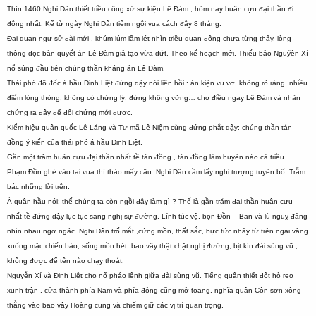
Thìn 1460 Nghi Dân thiết triều công xử sự kiện Lê Đàm , hôm nay huân cựu đại thần đi
đông nhất. Kể từ ngày Nghi Dân tiếm ngôi vua cách đây 8 tháng.
Đại quan ngự sử đài mới , khúm lúm lầm lét nhìn triều quan đông chưa từng thấy, lòng
thòng dọc bản quyết án Lê Đàm giả tạo vừa dứt. Theo kế hoạch mới, Thiếu bảo Nguỹên Xí
nổ súng đầu tiên chúng thần kháng án Lê Đàm.
Thái phó đô đốc á hầu Đinh Liệt đứng dậy nói liên hồi : án kiện vu vơ, không rõ ràng, nhiều
điểm lòng thòng, không có chứng lý, đứng không vững… cho điều ngay Lê Đàm và nhân
chứng ra đây để đối chứng mới được.
Kiểm hiệu quân quốc Lê Lăng và Tư mã Lê Niệm cùng đứng phắt dậy: chúng thần tán
đồng ý kiến của thái phó á hầu Đinh Liệt.
Gần một trăm huân cựu đại thần nhất tề tán đồng , tán đồng làm huyên náo cả triều .
Phạm Đồn ghé vào tai vua thì thào mấy câu. Nghi Dân cầm lấy nghi trượng tuyên bố: Trẫm
bác những lời trên.
Á quân hầu nói: thế chúng ta còn ngồi đây làm gì ? Thế là gần trăm đại thần huân cựu
nhất tề đứng dậy lục tục sang nghị sự đường. Lính túc vệ, bọn Đồn – Ban và lũ nguỵ đảng
nhìn nhau ngơ ngác. Nghi Dân trố mắt ,cứng mồn, thất sắc, bực tức nhảy từ trên ngai vàng
xuống mặc chiến bào, sống mồn hét, bao vây thật chặt nghị đường, bịt kín đài sùng vũ ,
không được để tên nào chạy thoát.
Nguyễn Xí và Đinh Liệt cho nổ pháo lệnh giữa đài sùng vũ. Tiếng quân thiết đột hò reo
xunh trận . cửa thành phía Nam và phía đông cũng mở toang, nghĩa quân Côn sơn xông
thẳng vào bao vây Hoàng cung và chiếm giữ các vị trí quan trọng.