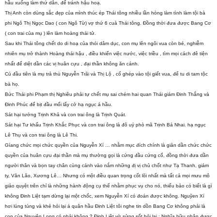
hầu xuống làm thứ dân, để tránh hậu hoạ.
Thị Anh còn dùng sắc đẹp của mình thúc ép Thái tông nhiều lần hòng làm tình làm tội bà
phi Ngô Thị Ngọc Dao ( con Ngô Từ) vợ thứ 6 cuả Thái tông. Đồng thời đưa được Bang Cơ
( con trai của mụ ) lên làm hoàng thái tử.
Sau khi Thái tông chết do di hoạ của thói dâm dục, con mụ lên ngôi vua còn bé, nghiễm
nhiên mụ trở thành Hoàng thái hậu , điều khiển việc nước, việc triều , tìm mọi cách đê tiện
nhất để diệt dần các vị huân cựu , đại thần không ăn cánh.
Cú đầu tiên là mụ trả thù Nguyễn Trãi và Thị Lộ , cố ghép vào tội giết vua, để tu di tam tộc
bà họ.
Bức Thái phi Phạm thị Nghiêu phải tự chết mụ sai chém hai quan Thái giám Đinh Thắng và
Đinh Phúc để bịt đầu mối lấy cớ hạ ngục á hầu.
Sát hại tướng Trịnh Khả và con trai ông là Trịnh Quát.
Sát hại Tư khấu Trịnh Khắc Phục và con trai ông là đô uý phò mã Trịnh Bá Nhai. hạ ngục
Lê Thụ và con trai ông là Lê Thi.
Gíang chức mọi chức quyền của Nguyễn Xí … nhằm mục đích chính là giản dần chức chức
quyền của huân cựu đại thần mà mụ thường gọi là cứng đầu cứng cổ, đồng thời đưa dần
người thân và bọn tay chân cùng cánh vào nắm những đị vị chủ chốt như Tạ Thanh, giám
ty, Văn Lão, Xương Lê… Nhưng có một điều quan trọng cốt lõi nhất mà tất cả mọi mưu mô
giảo quyệt trên chỉ là những hành động cụ thể nhằm phục vụ cho nó, thiếu bảo có biết là gì
không Đinh Liệt tạm dừng lại một chốc, xem Nguyễn Xí có đoán được không. Nguỹen Xí
hơi lúng túng và khẻ hỏi lại á quân hầu Đinh Liệt tôi nghe tin dồn Bang Cơ không phải là
con của Nguyên Long có phải không ? Đinh Liệt vờ sửng sốt hỏi lại : Nghĩa hữu nhận được