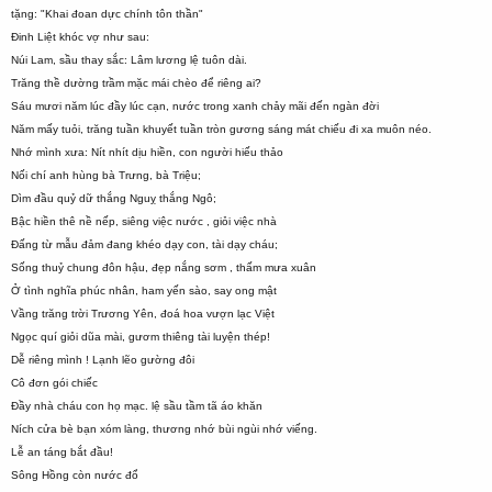
tặng: "Khai đoan dực chính tôn thần"
Đinh Liệt khóc vợ như sau:
Núi Lam, sầu thay sắc: Lâm lương lệ tuôn dài.
Trăng thề dường trầm mặc mái chèo để riêng ai?
Sáu mươi năm lúc đầy lúc cạn, nước trong xanh chảy mãi đến ngàn đời
Năm mấy tuỏi, trăng tuần khuyết tuần tròn gương sáng mát chiếu đi xa muôn néo.
Nhớ mình xưa: Nít nhít dịu hiền, con người hiếu thảo
Nối chí anh hùng bà Trưng, bà Triệu;
Dìm đầu quỷ dữ thắng Nguỵ thắng Ngô;
Bậc hiền thê nề nếp, siêng việc nước , giỏi việc nhà
Đấng từ mẫu đảm đang khéo dạy con, tài dạy cháu;
Sống thuỷ chung đôn hậu, đẹp nắng sơm , thấm mưa xuân
Ở tình nghĩa phúc nhân, ham yến sào, say ong mật
Vầng trăng trời Trương Yên, đoá hoa vượn lạc Việt
Ngọc quí giỏi dũa mài, gươm thiêng tài luyện thép!
Dễ riêng mình ! Lạnh lẽo gường đôi
Cô đơn gói chiếc
Đầy nhà cháu con họ mạc. lệ sầu tầm tã áo khăn
Ních cửa bè bạn xóm làng, thương nhớ bùi ngùi nhớ viếng.
Lễ an táng bắt đầu!
Sông Hồng còn nước đổ