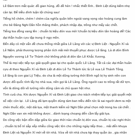
Lê Đàm trơn mắt quát: đồ gian hùng, đồ đề hèn ! nhấc thiết lĩnh.. Đinh Liệt dùng kiêm nhẹ
cản lại. Để triều đình luận tội chúng sau!
Tiếng hô chém, chém ! chém của nghĩa quân bên ngoài vang vọng vào hoàng cung làm
cho bè Đảng Nghi Dân hồn thăng thiên, phách nhập địa, trông như mấy xác chết.
Tiếng loa đồng vang lên : chuẩn bị kiệu đón vua mới !chuẩn bị kiệu đón tân hoàng đế! Các
đại thần huân cựu tập trung ở ngọ môn.
Đến đây có một vấn đề chưa thống nhất giữa Lê Lăng với các vị Đinh Liệt - Nguyễn Xí và
Lê Niệm, phải thương lượng phân tích mãi mới thuyết phục được Lê lăng. Là đi đón Bình
Nguyên vương Lê Tư Thành chứ không phải đi đón tân Lê Khắc Xương.
Thế là mọi việc tiếp tục giải quyết giao lại cho quân quốc Lê Lăng. Tất cả các đại thần huân
cựu đi theo Nguyễn Xí và Đinh Liệt đi đón Lê Tư Thành tức là Lê vua Lê Thánh Tông.
Lê lăng là con giai Lý Triệu, do cha là một dũng tướng thời Bình ngô bị hy sinh nên con
được đổi quốc tính lấy họ nhà vua, nên gọi là Lê Lăng. Ông người cao to trông rất dữ tợn,
vốn là dòng dõi võ tướng nên dũng cảm và chủ quan hệt như.
Tình cưả cha. Khi được Nguyễn Xí và Đinh Liệt giao cho trách nhiệm tiếp tục giải quyết một
số việc còn lại . Lê Lăng đã lạm quyền dùng tàm ban triều điển tức là sai người đem ra một
chén thuốc độc, một dải lụa, một thanh kiếm xử Nghi Dân phaỉ chọn một trong ba cái chết .
Nghi Dân van xin mãi không được , đành loạng choạng đến cầm lấy giải lụa.
Do công việc bận dồn dập giữa lúc giao thời nào chuẩn bị đón vua, chuẩn bị các nghi thức
, chuẩn bị bố trí sắp xếp nhiều công việc lớn cho những ngày tiếp thso… mãi đến khuya
Đinh Liệt và Nguyễn Xí mới về tời nhà. Vừa về tới nhà chưa kịp thay quần áo , gia nhân