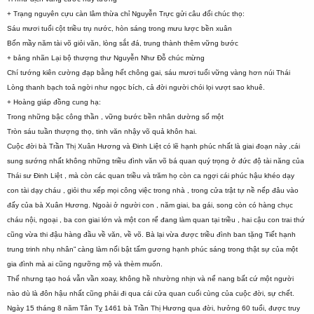
+ Trạng nguyên cựu càn lâm thừa chỉ Nguyễn Trực gửi câu đối chúc thọ:
Sáu mươi tuổi cột triều trụ nước, hòn sáng trong mưu lược bền xuân
Bốn mầy năm tài võ giỏi văn, lòng sắt đá, trung thành thêm vững bước
+ bảng nhãn Lại bộ thượng thư Nguyễn Như Đỗ chúc mừng
Chí tướng kiên cường đạp bằng hết chông gai, sáu mươi tuổi vững vàng hơn núi Thái
Lòng thanh bạch toả ngời như ngọc bích, cả đời người chói lọi vượt sao khuê.
+ Hoàng giáp đồng cung hạ:
Trong những bậc công thần , vững bước bền nhân dường số một
Tròn sáu tuần thượng thọ, tinh văn nhậy võ quả khôn hai.
Cuộc đời bà Trần Thị Xuân Hương và Đinh Liệt có lẽ hạnh phúc nhất là giai đoạn này ,cái
sung sướng nhất không những triều đình văn võ bá quan quý trọng ở đức độ tài năng của
Thái sư Đinh Liệt , mà còn các quan triều và trăm họ còn ca ngợi cái phúc hậu khéo dạy
con tài dạy cháu , giỏi thu xếp mọi công việc trong nhà , trong cửa trật tự nề nếp đâu vào
đấy của bà Xuân Hương. Ngoài ở người con , năm giai, ba gái, song còn có hàng chục
cháu nội, ngoại , ba con giai lớn và một con rể đang làm quan tại triều , hai cậu con trai thứ
cũng vừa thi đậu hàng đầu về văn, về võ. Bà lại vừa được triều đình ban tặng Tiết hạnh
trung trinh nhụ nhân” càng làm nối bật tấm gương hạnh phúc sáng trong thật sự của một
gia đình mà ai cũng ngưỡng mộ và thèm muốn.
Thế nhưng tạo hoá vẫn vần xoay, không hề nhường nhịn và nể nang bất cứ một người
nào dù là đôn hậu nhất cũng phải đi qua cái cửa quan cuối cùng của cuộc đời, sự chết.
Ngày 15 tháng 8 năm Tân Tỵ 1461 bà Trần Thị Hương qua đời, hưởng 60 tuổi, được truy