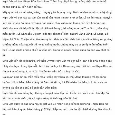
Nghi Dân và bọn Phạm Đồn Phan Ban, Trần Lăng, Ngô Trang.. đóng chặt cửa toàn bộ
hoàng cung lại, tiến hành cố thủ.
Mấy quả hoả mù nổ oàng oàng … ngay giữa hoàng cung, làn khói đen trùm kín cả bệ rồng.
Nghi Dân và bọn tay sai tụm túm lại đè lên nhau. Nhanh như chớp, Lê Nhân Khoái, Nguyễn
Yên và Lê yên đã tung mấy quả hoả mù té chạy vụt ra mở toang các cửa hoàng cung .
Khói vừa tan đã thấy Đinh Liệt tuất kiếm thân uy , thế vững như núi Thái Sơn , sẵn sàng
mẫn quyết , Lê Đàm đầu đội kim khôi, tay cầm thiết lĩnh, sát khí đằng đằng. Lê Lăng, Lê
Niệm, Lê Nhân Thuận và nhiều tướng lĩnh khác tay đều chắc kiếm lăm lăm, tiếng xang xảng
chuông đồng của Nguyễn Xí nói to không ngớt. Chúng mày dù có phép thần thông biến
hoá , cũng chỉ là những chiếc là vàng rơi. Trong và ngoài hoàng cung đã bao vây chặt cả
rồi.
Đinh Liệt tiến lên một bước, chỉ thần uy vào Nghi Dân và bọn Đồn- ban nói: phải hàng ngay
! hãy cho bọn chúng tận mắt nhìn thấy bài học Lê Đàm vung cây thiết lĩnh sọ Phạm Đồn và
Phan Ban vỡ tung. Lưu Nhân Thuận đư kiếm Trần Lăng rơi đầu.
Đại quan ngự sử đài mồn mếu máo , chắp tay vái lia lịa, thật đáng thương mà lại đáng
buồn cười, ví hắn nhằm thẳng Lê Đàm để vái. sợ Lê Đàm báo thù hắn, khi hắn mua cá
không trả tiền cho chú bé chài gần Dâm Đàm.
Nghi Dân thì mặt trắng bợt không còn giọt máu, lắp bắp thỉnh cầu: xin á quân hầu đại đô
đốc tha cho tội chết , tôi đã nghe lời ngài, khử Nguyễn Thị Anh.
Đinh Liệt quát; ta bảo nhà ngươi giết vua Lê Nhân Tông tiếm ngôi không ? Nghi Dân run
rẩy nói, bẩm á quân hầu không ạ! Rồi lại chắp tay vái …xin tha tội chết! và rống lên khóc hu
hu.