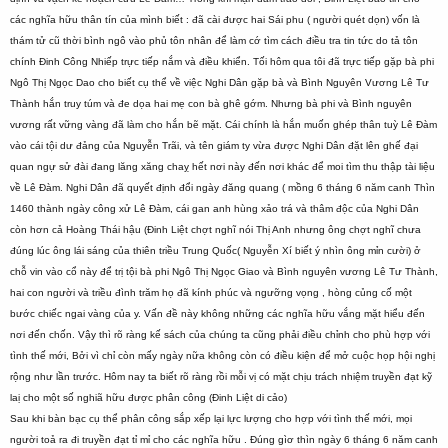
các nghĩa hữu thân tín của mình biết : đã cài được hai Sái phu ( người quét dọn) vốn là
thám tử cũ thời bình ngô vào phủ tôn nhân để làm cớ tìm cách điều tra tin tức do tả tôn
chính Đinh Công Nhiếp trực tiếp nắm và điều khiển. Tối hôm qua tôi đã trực tiếp gặp bà phi
Ngô Thị Ngọc Dao cho biết cụ thể về việc Nghi Dân gặp bà và Bình Nguyên Vương Lê Tư
Thành hắn truy túm và đe dọa hai mẹ con bà ghê gớm. Nhưng bà phi và Bình nguyên
vương rất vững vàng đã làm cho hắn bẽ mặt. Cái chính là hắn muốn ghép thân tuỳ Lê Đàm
vào cái tội dư đảng của Nguyễn Trãi, và tên giám ty vừa được Nghi Dân đặt lên ghế đại
quan ngự sử đài đang lăng xăng chaỵ hết nơi này đến nơi khác để moi tìm thu thập tài liệu
về Lê Đàm. Nghi Dân đã quyết định đổi ngày đăng quang ( mồng 6 tháng 6 năm canh Thìn
1460 thành ngày công xử Lê Đàm, cái gan anh hùng xảo trá và thâm độc của Nghi Dân
còn hơn cả Hoàng Thái hậu (Đinh Liệt chợt nghĩ nói Thị Anh nhưng ông chợt nghĩ chưa
đúng lúc ông lái sáng của thiên triều Trung Quốc( Nguyễn Xí biết ý nhìn ông mỉn cười) ở
chỗ vin vào cổ này để trị tội bà phi Ngô Thị Ngọc Giao và Bình nguyên vương Lê Tư Thành,
hai con người và triều đình trăm họ đã kính phúc và ngưỡng vọng , hòng củng cố một
bước chiếc ngai vàng của y. Vấn đề này không những các nghĩa hữu vắng mặt hiểu đến
nơi đến chốn. Vậy thì rõ ràng kế sách của chúng ta cũng phải điều chỉnh cho phù hợp với
tình thế mới, Bởi vì chỉ còn mấy ngày nữa không còn có điều kiện để mở cuộc họp hội nghị
rộng như lần trước. Hôm nay ta biết rõ ràng rồi mỗi vị có mặt chịu trách nhiệm truyền đạt kỹ
laị cho một số nghiã hữu được phân công (Đinh Liệt di cảo)
Sau khi bàn bạc cụ thể phân công sắp xếp lại lực lượng cho hợp với tình thế mới, mọi
người toả ra đi truyền đạt tỉ mỉ cho các nghĩa hữu . Đúng gìơ thìn ngày 6 tháng 6 năm canh