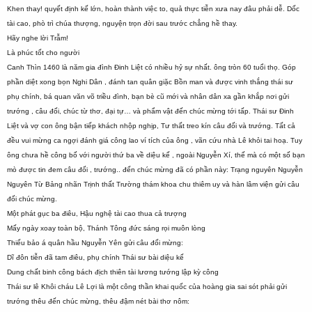
Khen thay! quyết định kế lớn, hoàn thành việc to, quả thực tiễn xưa nay đâu phải dễ. Dốc
tài cao, phò trì chúa thượng, nguyện trọn đời sau trước chẳng hề thay.
Hãy nghe lời Trẫm!
Là phúc tốt cho người
Canh Thìn 1460 là năm gia đình Đinh Liệt có nhiều hỷ sự nhất. ông tròn 60 tuổi thọ. Góp
phần diệt xong bọn Nghi Dân , đánh tan quân giặc Bồn man và được vinh thắng thái sư
phụ chính, bá quan văn võ triều đình, bạn bè cũ mới và nhân dân xa gần khắp nơi gửi
trướng , câu đối, chúc từ thơ, đại tự… và phẩm vật đến chúc mừng tới tấp. Thái sư Đinh
Liệt và vợ con ông bận tiếp khách nhộp nghịp, Tư thất treo kín câu đối và trướng. Tất cả
đều vui mừng ca ngợi đánh giá công lao ví tích của ông , vãn cứu nhà Lê khỏi tai hoạ. Tuy
ông chưa hề công bố với người thứ ba về diệu kế , ngoài Nguyễn Xí, thế mà có một số bạn
mò được tin đem câu đối , trướng.. đến chúc mừng đã có phần này: Trạng nguyên Nguyễn
Nguyên Từ Bảng nhãn Trịnh thất Trường thám khoa chu thiêm uy và hàn lâm viện gửi câu
đối chúc mừng.
Một phát gục ba điêu, Hậu nghệ tài cao thua cả trượng
Mấy ngày xoay toàn bộ, Thánh Tông đức sáng rọi muôn lòng
Thiếu bảo á quân hầu Nguyễn Yên gửi câu đối mừng:
Dĩ đôn tiễn đã tam điêu, phụ chính Thái sư bài diệu kế
Dung chất binh công bách địch thiên tài lương tướng lập kỳ công
Thái sư lê Khôi cháu Lê Lợi là một công thần khai quốc của hoàng gia sai sót phải gửi
trướng thêu đến chúc mừng, thêu đậm nét bài thơ nôm: