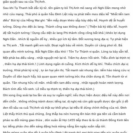
giảo quyệt sau xa của Thị Anh.
Sau khi Tạ Thanh bất đắc kỳ tử, tên giám ty bỏ Thị Anh mò sang với Nghi Dân mong nhờ
nhờ cứu mạng. Thái phó á quân hầu Đinh Liệt nảy ra phát triển mưu diệu kế "Nhất tiến tam
điêu" Bút ký của Hồng Mai ghi: "liền mấy đoạn khéo sắp bày diệu kế, Huynh đệ ắt huyết
tường. Dùng cho điệt ác lang. Thành công sao không được” ( Thiện bài kỳ diệu kế, huynh
đệ tất huých tường ! Dụng cẩu diệt ác lang Phi thành công công bất khả ) khéo lợi dụng
Nghi Dân , khích lệ nguồn đố kỵ , khêu gợi ích kỷ tâm. Đốt vương long địa vị. Tự phát hiện
ra Thị anh , Tất manh giết em ruột. Đoạt ngôi báu về mình. Duyên cớ càng phơi rõ. Bá
quan đều mình tường. Bắt Nghi Dân đâu khó ! Tôn Tư Thành vi quân. Lòng ta bày sẵn kế.
Một phát ba điêu vàng , nhật nguyệt mờ lại tỏ. Trăm họ được hồi sinh. Triều đình lại thịnh trị
, thiên hạ đại thái bình.! ( Linh dụng ngân di cuồng. Kích thích đố kỵ khí. Thiêu chích đại vị
trường, Khái phát kỳ vị kỷ , tự án hại yên thị. Tất manh sát nhung tân. tiếm hào tràng cứu vị
Duyên cố đàn bạch hẩy. bá quan quan minh tường.tróc tha chân dung dị. Tôn thanh từ vi
quân. Tân nhung hữu vô mãn. nhất tiến tam điêu vong , nhật nguyệt hoàn minh lượng.
Bách tính đắc hồi sinh. Lê triều tại thịnh trị, thiên hạ đại thái bình.)
Ghi xong ông soát lại ba lần và suy tư ngẫm nghĩ; nếu thực hiện được điệu kế này đến nơi
đến chốn , không những tránh được tiếng tai, dị nghị mà còn giải quyết được tận gốc ý đồ
đen tối sâu xa cuả Thị Anh và thật sự khôi phục lại triều lê đúng chính thống của nó. Đinh
Liệt thấy thích thú quá chừng, ông thắp ba nén hương lên bàn thờ gia tiên và cầm bánh
pháo ra đốt mừng giao thừa , đón xuân ất Hợi 1455 tiếp theo là là cả thành Đông Kinh liên
tục tiếng pháo cho đến sáng đặng hoà mừng nắng ấm ngày xuân sắp tới.
Nhân mừng xuân đón tết á quân hầu Đinh Liệt tranh thủ mọi thời gian tiếp súc quận quốc