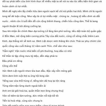
dõi sự phát triển của tình hình thực tế nhiều mặt ta sẽ nói ra vào lúc điều kiện thời gian và
hoàn cảnh có lợi nhất.
Mình đề nghị nên lấy chiến hữu làm người vạch kế chỉ nói phần hai thôi. Mình chỉ là người
tong kế đẻ luận công. Như vậy là có lợi nhiều mặt . chúng ta , hoàng tộ triều đình và đất
nước . mình còn ít tuổi tiền đồ còn rộng thênh thang, chiến hũu công tâm. Thế là lamg
người thuận lẽ trời đừng cưỡng lại.
Sau khi nhận ấn chính Man đại tướng Lê lăng làm phó tướng, tiêu diệt toàn bộ quân giặc
ở Bồn Man, mở rộng biên cương phía Tây của đất nước, củng cố vững chắc thêm Lam
Kinh, đại thắng trở về kinh sư. Đinh Liệt được vinh thăng lên chức Thái sư phụ chính Lân
quốc công vào cuối tháng 12 năm canh Thìn. chế văn như sau:
Trẫm nghĩ: Vận nước nhà biến cố phi thường, hoạ đâu có nhỏ
Kể thần từ lập công mưu kỳ diệu, đền đáp phải to
Đâu phải ơn riêng
Công vốn thế
Xét: Đinh Liệt người nhen lửa ban đầu, Bậc xây nền móng giỏi
Sớm đem tình ruột thịt ra ứng hội long vân
Tiếng sao vừa thổi hùng vĩ, tiếng kèn đã hoạ lại rộn ràng
Từng trăm trận lừng danh ngoài biên ải
Anh em tài giỏi hoà ba, quân thần trọn lòng chung thuỷ
Văn võ kiêm tài làm tướng, đức nhân nổi bật bề tôi
Tiến lui hoà nhịp, cùng sức chung lo
Tròn tiết nghĩa giữa nan nguy hiểm, càng tỏ trung thành