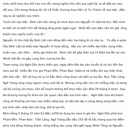
chức phối hợp như thế nào cho tốt, mong nghĩa hữu nên suy nghĩ kỹ, ta sẽ tiếp tục trao
đổi sau, Còn trong Hoàng tộc thì Lê Khắc Xương thua hẳn Lê Tư Thành về mọi mặt , điều
này ta sẽ nghiên cứu thêm.
Trước khi cáo biệt , Đinh Liệt móc trong túi nách đưa cho Nguyễn Xí một bài thơ: Một mình
ta biết với ta thôi! Chớ để Hoàng tông phải ngậm ngùi . Nhất tiến tam điêu cần kín giữ .lòng
thành trọn nghĩa nước vua tôi “.
Nguyễn Xí ôm chặt lấy Đinh Liệt cảm động đến mức hai hàng lệ cứ trào ra, . Từ đấy á quân
hầu Đinh Liệt và thiếu bảo Nguyễn Xí hoạt động , tiếp xúc với nhiều đại thần, trọng thần,
huân cựu, cận thần… khêu gợi thăm dò . Đinh Liệt đã gặp thâu tuỳ Lê Đàm hai lần sư cao
Nhuệ một lần và gặp Lạng Sơn vương hai lần.
Tham vọng của Nghi Dân được khêu gợi, ngày đêm hắn lao vào chuẩn bị và xúc tiến âm
mưu quỉ kế, nhiều lần cho gọi Phạm Đồn, Phan Ban, Giám ty và nhiều tên tay chân khác
đến bàn việc . Đô chỉ huy sứ ty Lê Đắc Ninh cũng được vời đến tự hai lần. Bọn Trần Lộng ,
Ngô Trang cũng chạy ngược chạy xuôi tất tả, Nhưng công việc còn nhì nhằng mặc cả trong
nội bộ chúng với nhau, nên kế hoạch không thể thực hiện vào đêm 29 tháng 9 dược. Sau
khi thương lượng ổn thoả với các quan cầm đầu toà hình viện… Nghi Dân hứa khi thành
công sẽ thưởng cho bọn này nhiều vàng bạc và đặt vào địa vị xứng đáng trong triều, nên
toà hình viện nhận làm nội ứng, thế là tạm ổn.
Đêm mồng 5 tháng 10 năm Kỷ Mão 1459 lợi dụng lúc mưa to gió lớn, Nghi Dân phái bọn
Phạm Đồn, Phan Ban , Trần Lăng, Ngô Trang dẫn đầu 150 đồ tể bắc thang qua hai điểm
phía cửa đông Hoàng thành, xông thẳng vào cung cầm giết ngay Nhân Tông và Nguyễn