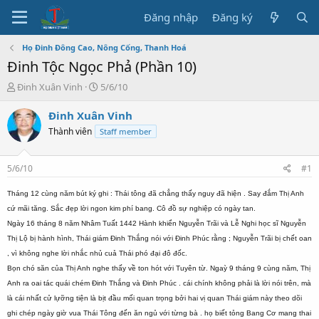
Đăng nhập
Đăng ký
Họ Đinh Đông Cao, Nông Cống, Thanh Hoá
Đinh Tộc Ngọc Phả (Phần 10)
T
N
Đinh Xuân Vinh
5/6/10
h
g
r
à
Đinh Xuân Vinh
e
y
Thành viên
Staff member
a
b
d
ắ
s
t
5/6/10
#1
t
đ
a
ầ
Tháng 12 cùng năm bút ký ghi : Thái tông đã chẳng thấy nguy đã hiện . Say đắm Thị Anh
r
u
cứ mãi tăng. Sắc đẹp lời ngon kim phí bang. Cô đồ sự nghiệp có ngày tan.
t
Ngày 16 tháng 8 năm Nhâm Tuất 1442 Hành khiển Nguyễn Trãi và Lễ Nghi học sĩ Nguyễn
e
r
Thị Lộ bị hành hình, Thái giám Đinh Thắng nói với Đinh Phúc rằng ; Nguyễn Trãi bị chết oan
, vì không nghe lời nhắc nhủ cuả Thái phó đại đô đốc.
Bọn chó săn của Thị Anh nghe thấy về ton hót với Tuyên từ. Ngaỳ 9 tháng 9 cùng năm, Thị
Anh ra oai tác quái chém Đinh Thắng và Đinh Phúc . cái chính không phải là lời nói trên, mà
là cái nhất cử lựỡng tiện là bịt đầu mối quan trọng bởi hai vị quan Thái giám này theo dõi
ghi chép ngày giờ vua Thái Tông đến ăn ngủ với từng bà . họ biết tỏng Bang Cơ mang thai