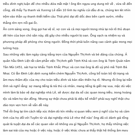
triều đình nghị luận để cho nhiều đứa mất mặt ! ông lên ngựa ung dung trở về , vừa về đến
cổng, đã thấy Tạ thanh và Xương Lê dẫn 10 lính tiu nghỉu cúi đầu đi ra, chúng len lét nhìn
trộm vào thần uy thanh thiết kiếm cảu Thái phó đại đô dốc đeo bên cạnh sườn, nhiều
thằng rờn rợn nổi gai ốc.
Ăn cơm sáng xong, ông gọi hai vệ sĩ, vợ con và cả mọi người trong nhà lại nói rõ thủ đoạn
đê hèn của bọn chó săn này, đã gây cho nhiều người bị oan. Ông vạch ra nhiệm vụ và
phương pháp đề phòng cho từng người. Đồng thời phải luôn nâng cao cảnh giác trong mọi
tường hợp.
Sau những việc làm ngày càng trắng trợn của Nguyễn Thị Anh và bè đảng của chúng. Á
quân hầu Đinh Liệt rất căm phẫn việc Thị Anh giết Trịnh Khả và con ông là Trịnh Quát năm
Tân Mùi 1451, sát hại tư khấu Trịnh Khắc Phục và con trai ông là đô uý phò mã Trịnh Bá
Nhai. Có lần Đinh Liệt định vung kiếm chém Nguyễn Thị Anh, công bố toàn bộ tội trạng và
âm mưu thâm độc của mụ cho toàn triều đình và bàn dân thiên hạ rõ. Nhưng rồi ông lại trấn
tĩnh và nghĩ rằng: sợ mang tiếng là trả thù cá nhân, mang tiếng là giết mẹ vua, mặc dù việc
mình làm là bảo vệ đại nghiệp nhà Lê, sẽ được đại đa số các quan trong triều, trong hoàng
tộc và trăm họ tán đồng. Nhưng sự thật chưa phải là diệu kế nhất? phải suy nghĩ thật chu
đáo trọn vẹn hơn về vấn đề này.
Thế rồi ông lại tìm cách tiếp xúc thăm dò kín nhiều vị quan triều xem ý nghĩ của họ và cảm
tình của họ đối với Tuyên từ và đại nghiệp nhà Lê như thế nào” ông đã có đánh giá tổng
quát là tuyệt đại đa số các quan văn võ không ưa gì Nguyễn Thị Anh, họ thấy những việc
làm sai trái của mụ hoặc ở việc này, hoặc ở việc khác chưa ai thấy thật hệ thống âm mưu