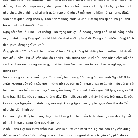
đến việc làm. Và thuận miệng khẽ ngâm. "Đời ta nhất quấn vì chân lý, Coi trọng nhân tình
nhẹ chúa công không phải anh quân nào phủ phục? mắt tròn ra kiếm hỏi tà hung. (Ngã
sinh nhất quán tòng chân lý. Dân tình vi trọng chúa vi kinh. Bất thị anh quân, hả phủ thủ,
Hoành mi bạt kiếm vấn tà manh.
Ngay tối hôm đó, Đinh Liệt khẳng định trọng bút ký: Bà hoàng( bàng hoà) ra bộ sống nhân
từ , ác tình trong lòng quá dư! Nghịch tặc thòi đuôi ngày lộ rõ, Trung thần (thân trùng) bách
tính (bích tánh) nghĩ chi chừ.
Ông ghi tiếp: "Chỉ có anh hùng tóm hổ báo! Càng không hào kiệt phụng sài lang! Nhất tiễn
tam điêu" bầy điệu kế, vãn hội Lập nghiệp, cứu giang san" (Chỉ hữu anh hùng cầm hổ báo,
cánh vô hào kiệt phụng sai lang, nhất tiến tam điêu bài dịêu kế, vãn hội Lê nghiệp, cứu
giang sơn.
Vợ con ông mới vừa xuất ngục được mấy hôm, sáng 15 tháng 3 năm canh Ngọ 1450 bà
Xuân Hương dậy sớm xếp dọn những đồ đạc còn ngổn ngang, bà phát hiện một gói to đặt
bên cạnh cửa bếp, mở ra thấy 4 súc gấm, trong đó có một chuỗi ngọc, 20 lạng vàng và 30
lạng bạc. Bà lập tức gọi ngay chồng dậy! Đinh Liệt vừa trông thấy thứ đó, biết ngay là độc
kế của bọn Nguyễn Thị Anh, ông rửa mặt, không kịp ăn sáng, phi ngựa đem thứ đó đến
nộp cho viện hình sự.
Lát sau, nghe thấy bên cung Tuyên từ Hoàng thái hậu bắn tin là khoảng nửa đêm bị mất
trộm, lính tráng đang lùng sục khắp nơi.
Á hầu Đinh Liệt mỉn cười, thầm nói: Gian mưu tất cao mưu trị !” bọ chó săn này vẫn dùng
thủ đoạn đê hèn cú rích hòng vu oan giáo hoạ cho người khác, chuyến này phải đưa ra