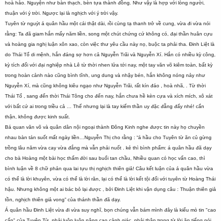
hoà hảo. Nguyện như bàn thạch, bèn tựa thành đồng. Như vậy là hợp với lòng người,
thuận với ý trời. Ngược lại là nghịch với ý trời vậy.
Tuyên từ nguýt á quân hầu một cái thật dài, rồi cùng tạ thanh trở về cung, vừa đi vừa nói
rằng: Ta đã giam hắn mấy năm liền, song một chút chứng cứ không có, đại thần huân cựu
và hoàng gia nghị luận xôn xao, còn việc thư yêu cầu này nọ, buộc ta phải tha. Đinh Liệt là
do Thái Tổ di mệnh, hắn đáng sợ hơn cả Nguyễn Trãi và Nguyễn Xí. Hắn có nhiều kỳ công,
kỳ tích đối với đại nghiệp nhà Lê từ thời nhen lửa tới nay, một tay văn võ kiêm toàn, bất kỳ
trong hoàn cảnh nào cũng bình tĩnh, ung dung và nhậy bén, hắn không nóng nảy như
Nguyễn Xí, mà cũng không kiêu ngạo như Nguyễn Trãi, rất kín đáo , hoà nhã, . Từ thời
Thái Tổ , sang đến thời Thái Tông cho đến nay, hắn chưa hề kèn cựa và xích mích, xô xát
với bất cứ ai trong triều cả … Thế nhưng lại là tay kiếm thần uy đặc đẵng đấy nhé! cẩn
thận, không được kinh suất.
Bá quan văn võ và quân dân nội ngoại thành Đông Kinh nghe được tin này họ chuyền
nhau bàn tán suốt mất ngày liền…Nguyễn Thị cho rằng : “á hầu cho Tuyên từ ăn củ gừng
trồng lâu năm vừa cay vừa đắng mà vẫn phải nuốt . kẻ thì bình phẩm: á quân hầu đã dạy
cho bà Hoàng một bài học thấm đời sau buổi tan chầu, Nhiều quan có học vấn cao, thì
bình luận về 8 chữ phản qua lai tựu thị nghịch thiên giả! Câu kết luận của á quân hầu vừa
có thể là lời khuyên, vừa có thể là lời răn, lại có thể là lời kết tội đối với tuyên từ Hoàng Thái
hậu. Nhưng không một ai bác bỏ lại được , bởi Đinh Liệt khi vận dụng câu : Thuận thiên giả
tồn, nghịch thiên giả vong” của thánh thần đã dạy.
Á quân hầu Đinh Liệt vừa đi vừa suy nghĩ, bọn chúng vẫn bám mình đây là kiểu mò tin "cao
cấp" của Tuyên Từ, phải luôn luôn nâng cao cảnh giác, phải thận trọng từ lời ăn tiếng nói