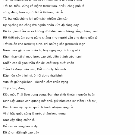
Trải hai triều, vững cô mệnh trước trao, nhiều công phò tá
xứng đáng hơn người là bề tôi trung xã tắc
Tài ba xuất chúng khi giữ trách nhiệm cầm cần
Địa vị công lao càng lớn nghĩa nhân đức độ càng dày
Kệ lục gian thần vo ve không dứt khác nào những tiếng nhặng xanh
Rõ khối đức âm trong trắng chẳng nhơ người vẫn ung dung giầy tỏ
Trời muốn cho nước trị bình, chí những sắc gươm trừ loạn
Nước vừa gặp cơn truân bỉ, hoạ ngay mọc ở trong nhà
Khen thay tài trí mưu lược cao vời, biến thành sức mạnh
Khíến cho lũ gian thần tàn ác, chết bẹp dưới chân
Triều Lê được vãn cứu, Đất nước lại hồi sinh
Đắp nền xây thịnh trị. ở hội dựng thái bình
Vua tốt giữ ngôi lành, Tôi hiền cầm chức trọng
Thật cứng đáng:
Kiều mộc Thái Sơn trọng vọng, Đan thư thiết khoán nguyên huân
Đinh Liệt được vinh quang mở phủ, giữ hàm cao sư thần( Thái sư )
Điều khỉên việc quân quốc là trách nhiệm nặng nề
Vị trí bậc quốc công là tước phẩm long trọng
Như vậy cũng chính là:
Để nêu rõ công lao vĩ dại
Để tỏ ơn đãi ngộ cao dầy