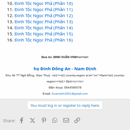
Đinh Tộc Ngọc Phả (Phần 10)
Đinh Tộc Ngọc Phả (Phần 11)
Đinh Tộc Ngọc Phả (Phần 12)
Đinh Tộc Ngọc Phả (Phần 13)
Đinh Tộc Ngọc Phả (Phần 14)
Đinh Tộc Ngọc Phả (Phần 15)
Đinh Tộc Ngọc Phả (Phần 16)
Đưa tin: ĐINH XUÂN VINH<o></o>
họ Đinh Đông An - Nam Định
Khu 4b TT Ngô Đồng,
Giao Thuỷ, <st1><st1:country-region w:st="on">Nam</st1:country-
region></st1> Định<o></o>
Điện thoại: 0944590078
Email:
Xuanvinh1601@gmail.com
You must log in or register to reply here.
Facebook
X (Twitter)
Pinterest
WhatsApp
Email
Link
Share: