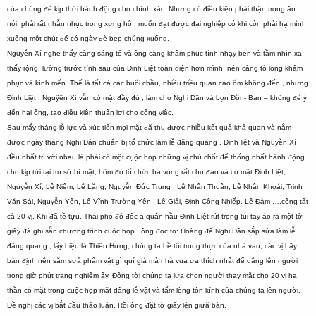
của chúng để kịp thời hành động cho chính xác. Nhưng có điều kiện phải thận trọng ăn
nói, phải rất nhẫn nhục trong xưng hô , muốn đạt được đại nghiệp có khi còn phải hạ mình
xuống một chút để có ngày đè bẹp chúng xuống.
Nguyễn Xí nghe thấy càng sáng tỏ và ông càng khâm phục tính nhạy bén và tầm nhìn xa
thấy rộng, lường trước tính sau của Đinh Liệt toàn diện hơn mình, nên càng tỏ lòng khâm
phục và kính mến. Thế là tất cả các buổi chầu, nhiều triều quan cáo ốm không đến , nhưng
Đinh Liệt , Nguỹên Xí vẫn có mặt đầy đủ , làm cho Nghi Dân và bọn Đồn- Ban – không để ý
đến hai ông, tạo điều kiện thuận lợi cho công việc.
Sau mấy tháng lỗ lực và xúc tiến mọi mặt đã thu được nhiều kết quả khả quan và nắm
được ngày tháng Nghi Dân chuẩn bị tổ chức làm lễ đăng quang . Đinh liệt và Nguyễn Xí
đều nhất trí với nhau là phải có một cụộc họp những vị chủ chốt để thống nhất hành động
cho kịp tời tại trụ sở bí mật, hôm đó tổ chức ba vòng rất chu đáo và có mặt Đinh Liệt,
Nguyễn Xí, Lê Niệm, Lê Lăng, Nguyễn Đức Trung . Lê Nhân Thuận, Lê Nhân Khoái, Trịnh
Văn Sái, Nguyễn Yên, Lê Vĩnh Trường Yên , Lê Giải, Đinh Công Nhiếp. Lê Đàm ….cộng tất
cả 20 vị. Khi đã tề tựu, Thái phó đô đốc á quân hầu Đinh Liệt rút trong túi tay áo ra một tờ
giây đã ghi sẵn chương trình cuộc họp , ông đọc to: Hoàng đế Nghi Dân sắp sửa làm lễ
đăng quang , lấy hiệu là Thiên Hưng, chúng ta bề tôi trung thực của nhà vau, các vị hãy
bàn định nên sắm sưả phẩm vật gì quí giá mà nhà vua ưa thích nhất để dâng lên người
trong giờ phút trang nghiêm ấy. Đồng tời chúng ta lựa chọn người thay mặt cho 20 vị hạ
thần có mặt trong cuộc họp mặt dâng lễ vật và tấm lòng tôn kính của chúng ta lên người.
Đề nghị các vị bắt đầu thảo luận. Rồi ông đặt tờ giấy lên giưã bàn.