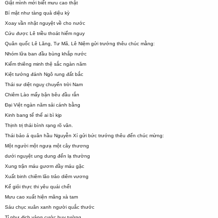
Giật mình mới biết mưu cao thật
Bí mật như tàng quả diệu kỳ
Xoay vần nhật nguyệt về cho nước
Cứu được Lê triều thoát hiểm nguy
Quân quốc Lê Lăng, Tư Mã, Lê Niệm gửi trướng thêu chúc mằng:
Nhóm lữa ban đầu bùng khắp nước
Kiếm thiêng minh thệ sắc ngàn năm
Kiệt tướng đánh Ngô rung đất bắc
Thái sư diệt nguỵ chuyển trời Nam
Chiêm Lào mấy bận bêu đầu rắn
Đại Việt ngàn năm sải cánh bằng
Kinh bang tế thế ai bì kịp
Thịnh trị thái bình rạng rõ văn.
Thái bảo á quân hầu Nguyễn Xí gửi bức trướng thêu đến chúc mừng:
Một người một ngưạ một cây thương
dưới nguyệt ung dung đến lạ thường
Xung trận máu gươm đầy máu gặc
Xuất binh chiêm lão trảo diêm vương
Kế giỏi thực thi yêu quái chết
Mưu cao xuất hiện mãng xà tam
Sáu chục xuân xanh người quắc thước
Tỉ như địch vảng cước huy tường