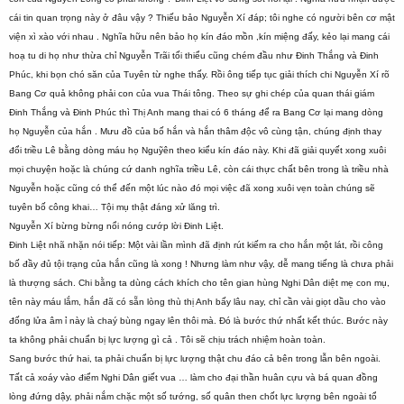
cái tin quan trọng này ở đâu vậy ? Thiếu bảo Nguyễn Xí đáp; tôi nghe có người bên cơ mật
viện xì xào với nhau . Nghĩa hữu nên bảo họ kín đáo mồn ,kín miệng đấy, kẻo lại mang cái
hoạ tu di họ như thừa chỉ Nguyễn Trãi tối thiểu cũng chém đầu như Đinh Thắng và Đinh
Phúc, khi bọn chó săn của Tuyên từ nghe thấy. Rồi ông tiếp tục giải thích chi Nguyễn Xí rõ
Bang Cơ quả không phải con của vua Thái tông. Theo sự ghi chép của quan thái giám
Đinh Thắng và Đinh Phúc thì Thị Anh mang thai có 6 tháng để ra Bang Cơ lại mang dòng
họ Nguyễn của hắn . Mưu đồ của bố hắn và hắn thâm độc vô cùng tận, chúng định thay
đổi triều Lê bằng dòng máu họ Nguỹên theo kiểu kín đáo này. Khi đã giải quyết xong xuôi
mọi chuyện hoặc là chúng cứ danh nghĩa triều Lê, còn cái thực chất bên trong là triều nhà
Nguyễn hoặc cũng có thể đến một lúc nào đó mọi việc đã xong xuôi vẹn toàn chúng sẽ
tuyên bố công khai… Tội mụ thật đáng xử lăng trì.
Nguyễn Xí bừng bừng nổi nóng cướp lời Đinh Liệt.
Đinh Liệt nhã nhặn nói tiếp: Một vài lần mình đã định rút kiếm ra cho hắn một lát, rồi công
bố đầy đủ tội trạng của hắn cũng là xong ! Nhưng làm như vậy, dễ mang tiếng là chưa phải
là thượng sách. Chi bằng ta dùng cách khích cho tên gian hùng Nghi Dân diệt mẹ con mụ,
tên này máu lắm, hắn đã có sẵn lòng thù thị Anh bấy lâu nay, chỉ cần vài giọt dầu cho vào
đống lửa âm ỉ này là chaý bùng ngay lên thôi mà. Đó là bước thứ nhất kết thúc. Bước này
ta không phải chuẩn bị lực lượng gì cả . Tôi sẽ chịu trách nhiệm hoàn toàn.
Sang bước thứ hai, ta phải chuẩn bị lực lượng thật chu đáo cả bên trong lẫn bên ngoài.
Tất cả xoáy vào điểm Nghi Dân giết vua … làm cho đại thần huân cựu và bá quan đồng
lòng đứng dậy, phải nắm chặc một số tướng, số quân then chốt lực lượng bên ngoài tổ