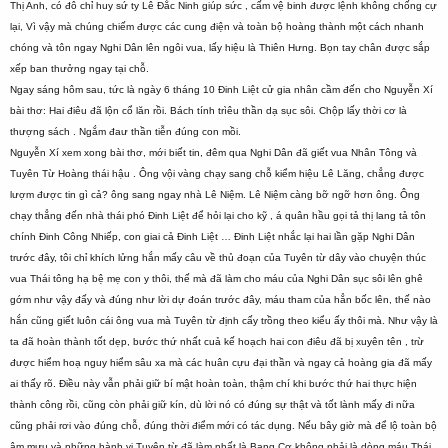
Thị Anh, có đô chỉ huy sứ ty Lê Đắc Ninh giúp sức , cấm vệ binh được lệnh không chống cự
lại, Vì vậy mà chúng chiếm được các cung điện và toàn bộ hoàng thành một cách nhanh
chóng và tôn ngay Nghi Dân lên ngôi vua, lấy hiệu là Thiên Hưng. Bọn tay chân được sắp
xếp ban thưởng ngay tại chỗ.
Ngay sáng hôm sau, tức là ngày 6 tháng 10 Đinh Liệt cử gia nhân cầm đến cho Nguyễn Xí
bài thơ: Hai điêu đã lộn cổ lăn rồi. Bách tính trìêu thần dạ sục sôi. Chộp lấy thời cơ là
thượng sách . Ngắm đaư thần tiễn đúng con mồi.
Nguyễn Xí xem xong bài thơ, mới biết tin, đêm qua Nghi Dân đã giết vua Nhân Tông và
Tuyên Từ Hoàng thái hậu . Ông vội vàng chạy sang chỗ kiểm hiệu Lê Lăng, chẳng được
lượm được tin gì cả? ông sang ngay nhà Lê Niệm. Lê Niệm càng bỡ ngỡ hơn ông. Ông
chạy thẳng đến nhà thái phó Đinh Liệt để hỏi lại cho kỹ , á quân hầu gọi tả thị lang tả tôn
chính Đinh Công Nhiếp, con giai cả Đinh Liệt … Đinh Liệt nhắc lại hai lần gặp Nghi Dân
trước đây, tôi chỉ khích lửng hắn mấy câu về thủ đoạn của Tuyên từ dây vào chuyện thúc
vua Thái tông hạ bệ mẹ con y thôi, thế mà đã làm cho máu của Nghi Dân sục sôi lên ghê
gớm như vậy đấy và đúng như lời dự đoán trước đây, máu tham của hẳn bốc lên, thế nào
hắn cũng giết luôn cái ông vua mà Tuyên từ định cấy trồng theo kiểu ấy thôi mà. Như vậy là
ta đã hoàn thành tốt dẹp, bước thứ nhất cuả kế hoạch hai con điêu đã bị xuyên tên , trừ
được hiểm hoạ nguy hiểm sâu xa mà các huân cựu đại thần và ngay cả hoàng gia đã mấy
ai thấy rõ. Điều này vẫn phải giữ bí mật hoàn toàn, thậm chí khi bước thứ hai thực hiện
thành công rồi, cũng còn phải giữ kín, dù lời nó có đúng sự thật và tốt lành mấy đi nữa
cũng phải rơi vào đúng chỗ, đúng thời điểm mới có tác dụng. Nếu bây giờ mà để lộ toàn bộ
âm mưu và những hành vi Tuyên từ đã làm nhất là Bang Cơ không phải là dòng máu Thái