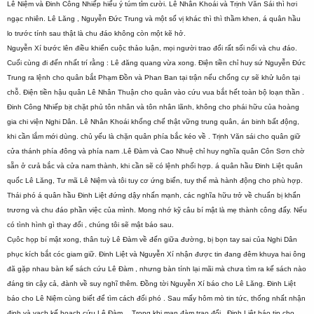
Lê Niệm và Đinh Công Nhiếp hiểu ý túm tỉm cười. Lê Nhân Khoái và Trịnh Văn Sái thì hơi
ngạc nhiên. Lê Lăng , Nguyễn Đức Trung và một số vị khác thì thì thầm khen, á quân hầu
lo trước tính sau thật là chu đáo không còn một kẽ hở.
Nguyễn Xí bước lên điều khiển cuộc thảo luận, mọi người trao đổi rất sối nổi và chu đáo.
Cuối cùng đi đến nhất trí rằng : Lê đăng quang vừa xong. Điện tiền chỉ huy sứ Nguyễn Đức
Trung ra lệnh cho quân bắt Phạm Đồn và Phan Ban tại trận nếu chống cự sẽ khử luôn tại
chỗ. Điện tiền hậu quân Lê Nhân Thuận cho quân vào cứu vua bắt hết toàn bộ loạn thần .
Đinh Công Nhiếp bịt chặt phủ tôn nhân và tôn nhân lãnh, không cho phái hữu của hoàng
gia chi viện Nghi Dân. Lê Nhân Khoái khống chế thật vững trung quân, án binh bất động,
khi cần lắm mới dùng. chủ yếu là chặn quân phía bắc kéo về . Trịnh Văn sái cho quân giữ
cửa thánh phía đông và phía nam .Lê Đàm và Cao Nhuệ chỉ huy nghĩa quân Côn Sơn chờ
sẵn ở cưả bắc và cửa nam thành, khi cần sẽ có lệnh phối hợp. á quân hầu Đinh Liệt quân
quốc Lê Lăng, Tư mã Lê Niệm và tôi tuy cơ ứng biến, tuy thế mà hành động cho phù hợp.
Thái phó á quân hầu Đinh Liệt đứng dậy nhấn mạnh, các nghĩa hữu trở về chuẩn bị khẩn
trương và chu đáo phần việc của mình. Mong nhớ kỹ câu bí mật là mẹ thành công đấy. Nếu
có tình hình gì thay đổi , chúng tôi sẽ mật báo sau.
Cụôc họp bí mật xong, thân tuỳ Lê Đàm về đến giữa đường, bị bọn tay sai của Nghi Dân
phục kích bắt cóc giam giữ. Đinh Liệt và Nguyễn Xí nhận được tin đang đêm khuya hai ông
đã gặp nhau bàn kế sách cứu Lê Đàm , nhưng bàn tính lại mãi mà chưa tìm ra kế sách nào
đáng tin cậy cả, đành về suy nghĩ thêm. Đồng tời Nguyễn Xí báo cho Lê Lăng. Đinh Liệt
báo cho Lê Niệm cùng biết để tìm cách đối phó . Sau mấy hôm mò tin tức, thống nhất nhận
định và vạch kế hoạch cứu Lê Đàm… Trong khi mạn đàm trao đổi , Đinh Liệt báo tin cho