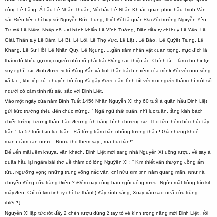
công Lê Lăng. Á hầu Lê Nhân Thuận, Nội hầu Lê Nhân Khoái, quan phục hầu Trịnh Văn
sái. Điện tiền chỉ huy sứ Nguyễn Đức Trung, thiết đột tả quân Đại đội trưởng Nguyễn Yên,
Tư mã Lê Niệm, Nhập nội đại hành khiển Lê Vĩnh Tường, Điện tiền ty chi huy Lê Yên, Lê
Giải, Thân tuỳ Lê Đàm. Lê Bí, Lê Lôi, Lê Thọ Vực, Lê Lật , Lê Bảo , Lê Quýêt Trung, Lê
Khang, Lê Sư Hồi, Lê Nhân Quý, Lê Ngung, …gần trăm nhân vật quan trọng, mục đích là
thăm dò khêu gợi mọi người nhìn rõ phải trái. Đúng sai- thiện ác. Chính tà… làm cho họ tự
suy nghĩ, xác định được vị trí đúng đắn và tinh thần trách nhiệm của mình đối với non sông
xã tắc , khi tiếp xúc chuyện trò ông đã gây được cảm tình tốt với mọi người thậm chí một số
người có cảm tình rất sâu sắc với Đinh Liệt.
Vào một ngày của năm Bính Tuất 1456 Nhân Nguyễn Xí thọ 60 tuổi á quân hầu Đinh Liệt
gửi bức trướng thêu đến chúc mừng.: “ Ngã ngũ thất xuân, nhĩ lục tuần, tằng kinh bách
chiến lưỡng tương thân. Lão đương ích tráng bình chương sự. Thọ tửu thêm bôi chúc tẩy
trần “ Ta 57 tuổi bạn lục tuần . Đã từng trăm trận những tương thân ! Già nhưng khoẻ
mạnh cầm cân nước . Rượu thọ thêm say , rửa buị trần!”
Để đến mãi đêm khuya, vãn khách, Đinh Liệt mới sang nhà Nguyễn Xí uống rượu. về say á
quân hầu lại ngâm bài thơ đề thăm dò lòng Nguỹên Xí : “ Kim thiết vãn thượng đồng ẩm
tửu. Ngưỡng vọng những trung võng hắc vân. chỉ hữu kim tinh hàm quang mãn. Như hà
chuyển động cữu tràng thiền ? (Đêm nay cùng bạn ngồi uống rượu. Ngửa mặt trông trời kịt
mây đen. Chỉ có kim tinh (y chỉ Tư thành) đấy kính sáng, Xoay vần sao nưã cửu trùng
thiên?)
Nguyễn Xí lập tức rót đầy 2 chén rượu dùng 2 tay tỏ vẻ kính trọng nâng mời Đinh Liệt , rồi