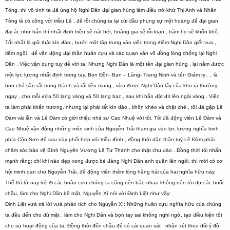
Tông, thì vô tình ta đã ủng hộ Nghi Dân đại gian hùng làm điều trờ khử Thị Anh và Nhân
Tông là có công với triều Lê , để rồi chúng ta lại cúi đầu phụng sự một hoàng đế đại gian
đại ác như hắn thì nhất định triều sẽ nát bét, hoàng gia sẽ rỗi loạn , trăm họ sẽ khốn khổ.
Tốt nhất là giữ thật kín đáo , bước một tập trung vào việc trọng điểm Nghi Dân giết vua ,
tiếm ngôi , để vân động đại thần huân cựu và các quan văn võ đồng lòng chống lại Nghi
Dân . Việc vận dụng tuy dễ với ta. Nhưng Nghi Dân là một tên đại gian hùng , lại nắm được
một lực lựơng nhất định trong tay. Bọn Đồn- Ban – Lăng- Trang Ninh và tên Giám ty … là
bọn chó săn rất trung thành và rất liều mạng , vừa được Nghi Dân lấy của kho ra thưởng
ngay , cho mỗi đứa 50 lạng vàng và 50 lạng bạc , sau khi hắn đặt đít lên ngài vàng . Việc
ta làm phải khẩn trương, nhưng lại phải rất kín dáo , khôn khéo và chặt chẽ , tôi đã gặp Lê
Đàm vài lần và Lê Đàm có giới thiệu nhà sư Cao Nhuệ với tôi. Tôi đã động viên Lê Đàm và
Cao Nhuệ vận động những môn sinh của Nguyễn Trãi tham gia vào lực lượng nghĩa binh
phía Côn Sơn để sau này phối hợp với triều đình , đồng thời dặn thân tuỳ Lê Đàm phải
chăm sóc bảo vệ Bình Nguyên Vương Lê Tư Thành cho thật chu đáo . Đồng thời tôi nhấn
mạnh rằng: chỉ khi nào dẹp xong được bè đảng Nghi Dân anh quân lên ngôi, thì mới có cơ
hội minh oan cho Nguyễn Trãi, để động viên thêm lòng hăng hái của hai nghĩa hữu này.
Thế thì từ nay trở đi các huân cựu chúng ta cũng nên bảo nhau không nên tới dự các buổi
chầu, làm cho Nghi Dân bẽ mặt, Nguyễn Xí nói với Đinh Liệt như vậy:
Đinh Liệt vưà trả lời vưà phân tích cho Nguyễn Xí; Những huân cựu nghĩa hữu của chúng
ta đều đến cho đủ mặt , làm cho Nghi Dân và bọn tay sai không nghi ngờ, tạo điều kiện tốt
cho sự hoạt động của ta. Đồng thời đến chầu để có cái quan sát , nhận xét theo dõi ý đồ