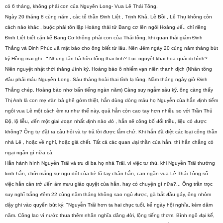
có 6 tháng, không phải con của Nguyên Long- Vua Lê Thái Tông.
Ngày 20 tháng 8 cùng năm , các tể thần Đinh Liệt , Trịnh Khả, Lê Bồi , Lê Thụ không còn
cách nào khác , buộc phải tôn lập Hoàng thái tử Bang cơ lên ngôi Hoàng đế., chỉ riêng
Đinh Liệt biết cặn kẽ Bang Cơ không phải con của Thái tông, khi quan thái giám Đinh
Thắng và Đinh Phúc đã mật báo cho ông biết từ lâu. Nên đêm ngày 20 cùng năm tháng bút
ký Hồng mai ghi : “ Nhung tân hà hữu tống thai tinh? Lục nguyệt khai hoa quái dị hình?
Niên nguyệt nhật thời thăng đính ký. Hoàng bào ô nhiếm vạn niên thanh dịch (Nhân tông
đâu phải máu Nguyên Long. Sáu tháng hoài thai tỉnh lạ lùng. Năm tháng ngày giờ Đinh
Thắng chép. Hoàng bào nhơ bẩn tiếng ngàn năm) Càng suy ngẫm sâu kỹ, ông càng thấy
Thị Anh là con mẹ đàn bà ghê gớm thiệt, hắn dùng dòng máu họ Nguyễn của hắn định tiếm
ngôi vua Lê một cách êm ru như thế này, quả hẳn còn cao tay hơn nhiều so với Trần Thủ
Độ, lộ liễu, đến một giai đoạn nhất định nào đó , hắn sẽ công bố đổi triều, liệu có được
không? Ông tự đặt ra câu hỏi và tự trả lời được lắm chứ. Khi hắn đã diệt các loại công thần
nhà Lê , hoặc về nghỉ, hoặc già chết. Tất cả các quan đại thần của hắn, thì hắn chẳng có
ngại ngần gì nữa cả.
Hắn hành hình Nguyễn Trãi và tru di ba họ nhà Trãi, vì việc tư thù, khi Nguyễn Trãi thường
kinh hắn, chửi mắng sự ngu dốt của bè lũ tay chân hắn, can ngăn vua Lê Thái Tông số
việc hắn cản trở đến âm mưu giảo quyệt của hắn. hay có chuyện gì nữa?... Ông trằn trọc
suy nghĩ trắng đêm 22 cùng năm tháng không sao ngủ được, gà bắt đầu gáy, ông nhỏm
dậy ghi vào quyển bút ký: "Nguyễn Trãi hơn ta hai chục tuổi, kể ngày hội nghĩa, kém dăm
năm. Công lao vì nước thua thêm nhân nghĩa dâng đời, lộng tiếng thơm. Bình ngô đại kế,