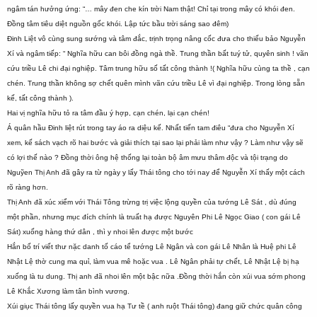
ngâm tán hưởng ứng: “… mây đen che kín trời Nam thật! Chỉ tại trong mây có khói đen.
Đồng tâm tiêu diệt nguồn gốc khói. Lập tức bầu trời sáng sao đêm)
Đinh Liệt vô cùng sung sướng và tâm đắc, trịnh trọng nâng cốc đưa cho thiếu bảo Nguyễn
Xí và ngâm tiếp: “ Nghĩa hữu can bôi đồng ngà thề. Trung thần bất tuý tử, quyên sinh ! vãn
cứu triều Lê chi đại nghiệp. Tâm trung hữu số tất công thành !( Nghĩa hữu cùng ta thề , cạn
chén. Trung thần không sợ chết quên mình vãn cứu triều Lê vì đại nghiệp. Trong lòng sẵn
kế, tất công thành ).
Hai vị nghĩa hữu tỏ ra tâm đầu ý hợp, cạn chén, lại cạn chén!
Á quân hầu Đinh liệt rút trong tay áo ra diệu kế. Nhất tiến tam điêu “đưa cho Nguyễn Xí
xem, kế sách vạch rõ hai bước và giải thích tại sao lại phải làm như vậy ? Làm như vậy sẽ
có lợi thế nào ? Đồng thời ông hệ thống lại toàn bộ âm mưu thâm độc và tội trạng do
Nguỹen Thị Anh đã gây ra từ ngày y lấy Thái tông cho tới nay để Nguyễn Xí thấy một cách
rõ ràng hơn.
Thị Anh đã xúc xiểm với Thái Tông trừng trị việc lộng quyền của tướng Lê Sát , dù đúng
một phần, nhưng mục đích chính là truất hạ được Nguyên Phi Lê Ngọc Giao ( con gái Lê
Sát) xuống hàng thứ dân , thì y nhoi lên được một bước
Hắn bố trí viết thư nặc danh tố cáo tể tướng Lê Ngân và con gái Lê Nhân là Huệ phi Lê
Nhật Lệ thờ cung ma quỉ, làm vua mê hoặc vua . Lê Ngân phải tự chết, Lê Nhật Lệ bị hạ
xuống là tu dung. Thị anh đã nhoi lên một bậc nữa .Đồng thời hắn còn xúi vua sớm phong
Lê Khắc Xương làm tân bình vương.
Xúi giục Thái tông lấy quyền vua hạ Tư tề ( anh ruột Thái tông) đang giữ chức quân công