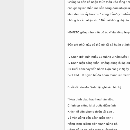
Chúng ta nên có nhận thức thấu đáo rằng ; c
cao giá trị tinh thần mà sẵn sàng đảm nhiệm
khư khư ôm lấy hai chữ “ công thần” ( có nhi
chúng ta cần nhận rõ ; “ Nếu ai không chịu tu
HĐMLTC giống như một bộ óc vĩ đai tổng hợp mọ
Đến giờ phút này có thể nói rã đã hoàn thành
I / Chọn giờ Thìn ngày 13 tháng 3 năm Mậu Th
II/ Danh hiệu công thần, không dùng là lập q
III/ Cuối năm nay tiến hành luận công > Ngày
IV/ HĐMLTC tuyên bố đã hoàn thành sứ mệnh l
Buổi tối hôm đó Đinh Liệt ghi vào bút ký :
“ Hoà bình giao hảo hoa hàm tiếu.
Chính sự mông khai quốc diễm tình !
Khinh tế tiên phong thiên tải đạo ,
Võ văn đồng tiến bách niên kinh !
Nông tang lưỡng diện tranh hùng bá
Công cổ đa nguyên mãn quốc thành.