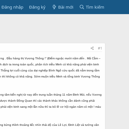
Đăng nhập
Đăng ký
Bài mới
Tìm kiếm
#1
tướng . Đầu hàng thị Vương Thông !” (Điểm ngoặc mười năm đến . Mã Cầm –
địch ta trong toàn quốc, phân tích triều Minh có khả năng phái viện binh
 “ Thắng lợi cuối cùng của đại nghiệp Bình Ngô cứu quốc đã nằm trong tầm
 vạn thì không có khả năng. Sớm muộn triều Minh và tổng binh Vương Thông
ng tâm kiến nghị từ nay đến trung tuần tháng 11 năm Đinh Mùi, nếu Vương
ạ được thành Đông Quan thì các thành khác không cần đánh cũng phải
hái viện binh sang một lần nữa thì ta bỏ lỡ cơ hội ngàn năm có một ! máu
g bừng thỉnh thoảng liếc nhìn thái độ của Lê Lợi, Đinh Liệt và tướng văn