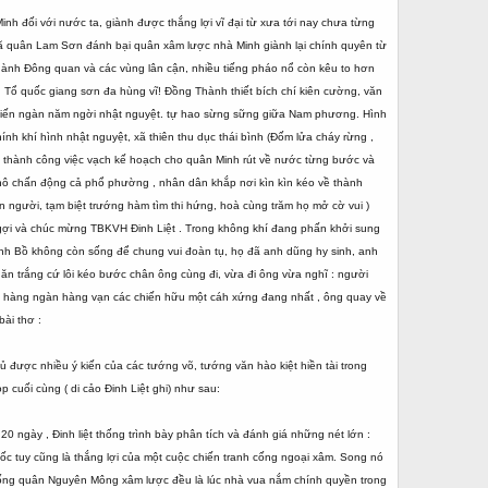
h đối với nước ta, giành được thắng lợi vĩ đại từ xưa tới nay chưa từng
iã quân Lam Sơn đánh bại quân xâm lược nhà Minh giành lại chính quyên từ
p thành Đông quan và các vùng lân cận, nhiều tiếng pháo nổ còn kêu to hơn
: Tổ quốc giang sơn đa hùng vĩ! Đồng Thành thiết bích chí kiên cường, văn
n hiến ngàn năm ngời nhật nguyệt. tự hao sừng sững giữa Nam phương. Hình
ính khí hình nhật nguyệt, xã thiên thu dục thái bình (Đốm lửa cháy rừng ,
hoàn thành công việc vạch kế hoạch cho quân Minh rút về nước từng bước và
oan hô chấn động cả phổ phường , nhân dân khắp nơi kìn kìn kéo về thành
en người, tạm biệt trướng hàm tìm thi hứng, hoà cùng trăm họ mở cờ vui )
 ngợi và chúc mừng TBKVH Đinh Liệt . Trong không khí đang phấn khởi sung
inh Bồ không còn sống để chung vui đoàn tụ, họ đã anh dũng hy sinh, anh
ăn trắng cứ lôi kéo bước chân ông cùng đi, vừa đi ông vừa nghĩ : người
 của hàng ngàn hàng vạn các chiến hữu một cáh xứng đang nhất , ông quay về
bài thơ :
ủ được nhiều ý kiến của các tướng võ, tướng văn hào kiệt hiền tài trong
uối cùng ( di cảo Đinh Liệt ghi) như sau:
0 ngày , Đinh liệt thống trình bày phân tích và đánh giá những nét lớn :
c tuy cũng là thắng lợi của một cuộc chiến tranh cống ngoại xâm. Song nó
chống quân Nguyên Mông xâm lược đều là lúc nhà vua nắm chính quyền trong