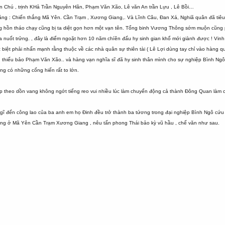
ân Chú , trịnh KHả Trần Nguyên Hãn, Phạm Văn Xão, Lê văn An trần Lựu , Lê Bồi…
rằng : Chiến thắng Mã Yên. Cần Trạm , Xương Giang,. Và Lĩnh Câu, Đan Xá, Nghiã quân đã tiê
hồn tháo chạy cũng bị ta diệt gọn hơn một vạn tên. Tổng binh Vương Thông sớm muộn cũng phải
ta nuốt trửng. , đây là điểm ngoặt hơn 10 năm chíên đấu hy sinh gian khổ mới giành được ! Vin
 biệt phải nhấn mạnh rằng thuộc về các nhà quân sự thiên tài ( Lê Lợi dùng tay chỉ vào hàng q
n, thiếu bảo Phạm Văn Xão.. và hàng vạn nghĩa sĩ đã hy sinh thân mình cho sự nghiệp Bình N
g có những cống hiến rất to lớn.
iếp theo dồn vang không ngớt tiếng reo vui nhiều lúc làm chuyển động cả thành Đông Quan làm 
ĩ đến công lao của ba anh em họ Đinh đều trở thành ba tứơng trong đại nghiệp Bình Ngô cứu qu
công ở Mã Yên Cần Trạm Xương Giang , nêu tấn phong Thái bảo kỳ vũ hầu , chế văn như sau.