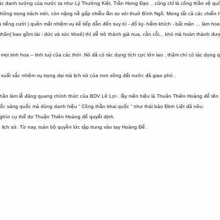
ác danh tướng của nước ta như Lý Thường Kiệt, Trần Hưng Đạo .. cũng chỉ là công thần vệ quố
 những trọng trách mới, còn nặng nề gấp nhiều lần so với thuở Bình Ngô. Mong tất cả các chi
ều tiếng cười ) quên mất nhiệm vụ kế tiếp dẫn đến suy bì - đố kỵ- hiềm khích - bất mãn … làm 
 thân( bao gồm tài - đức và sức khoẻ) thì dễ trở thành già nua, cằn cỗi,.. khó mà hoàn thành đượ
i tinh hoa – tinh tuý của các thời .Nó đã có tác dụng tích cực lớn lao , thậm chí có tác dụng 
 xuất sắc nhiệm vụ trọng đại mà lịch sử của non sông đất nước đã giao phó .
ân làm lễ đăng quang chính thức của BDV Lê Lợi , lầy niên hiệu là Thuân Thiên Hoàng đế tên nư
uốc sáng quốc mà dùng danh hiệu “ Công thần khai quốc “ như thái bảo Đinh Liệt đã nêu:
 ghìơ cụ thể do Thuận Thiên Hoàng đế quyết định.
ịch sử. Từ nay, toàn bộ quyền lức tập trung vào tay Hoàng Đế.