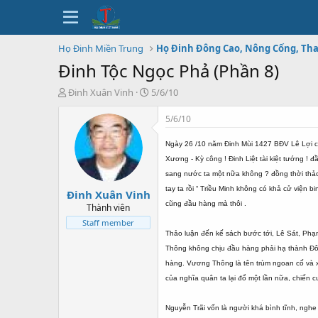
Họ Đinh Miền Trung
Họ Đinh Đông Cao, Nông Cống, Th
Đinh Tộc Ngọc Phả (Phần 8)
T
N
Đinh Xuân Vinh
5/6/10
h
g
r
à
5/6/10
e
y
a
b
Ngày 26 /10 năm Đinh Mùi 1427 BĐV Lê Lợi cầ
d
ắ
Xương - Kỳ công ! Đinh Liệt tài kiệt tướng !
s
t
sang nước ta một nữa không ? đồng thời thảo 
t
đ
tay ta rồi “ Triều Minh không có khả cử viện
Đinh Xuân Vinh
a
ầ
cũng đầu hàng mà thôi .
r
u
Thành viên
t
Staff member
e
Thảo luận đến kế sách bước tới, Lê Sát, Ph
r
Thông không chịu đầu hàng phải hạ thành Đô
hàng. Vương Thông là tên trùm ngoan cố và xả
của nghĩa quân ta lại đổ một lần nữa, chiến 
Nguyễn Trãi vốn là người khá bình tĩnh, nghe