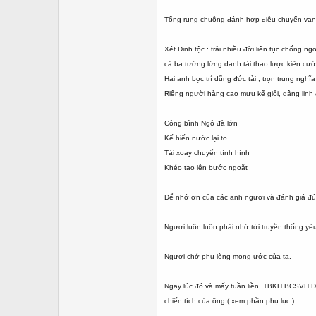
Tống rung chuông đánh hợp điệu chuyển vang
Xét Đinh tộc : trải nhiều đời liên tục chống ngo
cả ba tướng lừng danh tài thao lược kiên cư
Hai anh bọc trí dũng đức tài , trọn trung nghĩ
Riêng người hàng cao mưu kế giỏi, dâng linh
Công bình Ngô đã lớn
Kế hiến nước lại to
Tài xoay chuyển tình hình
Khéo tạo lên bước ngoặt
Để nhớ ơn của các anh ngươi và đánh giá đú
Ngươi luôn luôn phải nhớ tới truyền thống yê
Ngươi chớ phụ lòng mong ước của ta.
Ngay lúc đó và mấy tuần liền, TBKH BCSVH Đin
chiến tích của ông ( xem phần phụ lục )