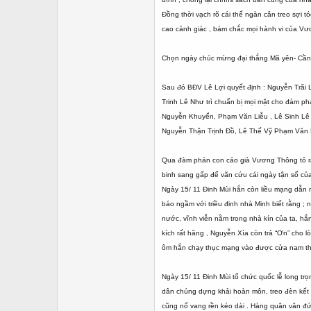
Đồng thời vạch rõ cái thế ngàn cân treo sợi
cao cảnh giác , bám chắc mọi hành vi của Vư
Chọn ngày chúc mừng đại thắng Mã yên- Cần
Sau đó BĐV Lê Lợi quyết định : Nguyễn Trãi
Trinh Lê Như trì chuẩn bị mọi mặt cho đàm ph
Nguyễn Khuyển, Phạm Văn Liễu , Lê Sinh Lê Th
Nguyễn Thận Trịnh Đồ, Lê Thế Vỹ Phạm Văn L
Qua đàm phán con cáo già Vương Thông tỏ ra 
binh sang gấp để vãn cứu cái ngày tận số củ
Ngày 15/ 11 Đinh Mùi hắn còn liều mạng dẫn 
báo ngầm với triều đinh nhà Minh biết rằng ;
nước, vĩnh viễn nằm trong nhà kín của ta, hắn
kích rất hăng , Nguyễn Xía còn trả “Ơn” cho 
ôm hắn chạy thục mạng vào được cửa nam thà
Ngày 15/ 11 Đinh Mùi tổ chức quốc lễ long t
dân chúng dựng khải hoàn môn, treo đèn kết h
cũng nổ vang rền kéo dài . Hàng quân văn đ