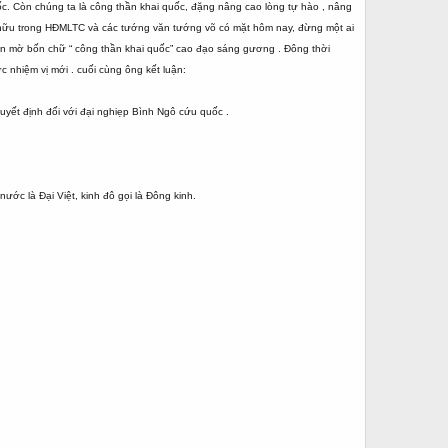
c. Còn chúng ta là công thần khai quốc, đặng nâng cao lòng tự hào , nâng
ến hữu trong HĐMLTC và các tướng văn tướng võ có mặt hôm nay, đừng một ai
hoen mờ bốn chữ “ công thần khai quốc” cao đạo sáng gương . Đông thời
c nhiệm vị mới . cuối cùng ông kết luận:
quyết định đối với đại nghiẹp Bình Ngô cứu quốc .
ớc là Đại Việt, kinh đô gọi là Đông kinh.