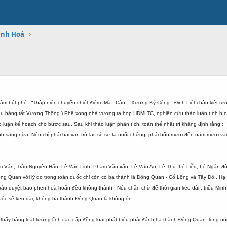
anh Hoá
m bút phê : “Thập niên chuyển chiết điểm. Mà - Cần – Xương Kỳ Công ! Đinh Liệt chân kiệt 
 đầu hàng tất Vương Thông ) Phê xong nhà vương ra họp HĐMLTC, nghiên cứu thảo luận tình hình 
luận kế hoạch cho bước sau. Sau khi thảo luận phân tích, toàn thể nhất trí khảng định rằng :
 binh sang nữa. Nếu chỉ phái hai vạn trở lại, sẽ sợ ta nuốt chửng, phái bốn mươi đến năm mươi
ạm Vấn, Trần Nguyên Hãn, Lê Văn Linh, Phạm Văn xão, Lê Văn An, Lê Thụ ,Lê Liễu, Lê Ngân đồ
ng Quan với lý do trong toàn quốc chỉ còn có ba thành là Đông Quan - Cổ Lộng và Tây Đô . H
o quyệt bao phen hoà hoãn đều không thành . Nếu chần chừ để thời gian kéo dài , triều Minh p
cuộc sẽ kéo dài, không hạ thành Đông Quan là không ổn.
 thấy hàng loạt tướng lĩnh cao cấp đồng loạt phát biểu phải đánh hạ thành Đông Quan. lòng nón