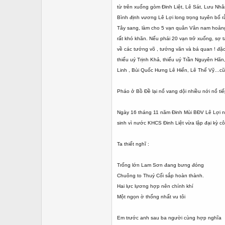
từ trên xuống gòm Đinh Liệt, Lê Sát, Lưu Nh
Bình định vương Lê Lợi long trọng tuyên bố 
Tây sang, làm cho 5 vạn quân Vân nam hoảng 
rất khó khăn. Nếu phái 20 vạn trở xuống, sợ 
về các tướng võ , tướng văn và bá quan ! đặc
thiếu uý Trịnh Khả, thiếu uý Trần Nguyên Hã
Linh , Bùi Quốc Hưng Lê Hiển, Lê Thế Vỹ…cũn
Pháo ở Bồ Đề lại nổ vang dội nhiều nới nổ t
Ngày 16 tháng 11 năm Đinh Mùi BĐV Lê Lợi ng
sinh vì nước KHCS Đinh Liệt vừa lập đại kỳ 
Ta thiết nghĩ :
Trống lớn Lam Sơn đang bưng đóng
Chuông to Thuý Cối sắp hoàn thành.
Hai lực lựơng hợp nên chính khí
Một ngọn ờ thống nhất vu tôi
Em trước anh sau ba người cùng hợp nghĩa