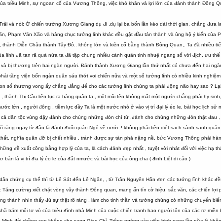
ủa triều Minh, sự ngoan cố của Vương Thông, việc khó khăn và lợi lớn của đánh thành Đông Qu
rãi và nói: Ở chiến trường Xương Giang dụ đi ,dụ lại ba bốn lần kéo dài thời gian, chẳng đưa 
ãn, Phạm Văn Xão và hàng chục tướng lĩnh khác đều gật đầu tán thành và ủng hộ ý kiến của 
An, thành Diễn Châu thành Tây Đô.. không lớn và kiên cố bằng thành Đông Quan,. Ta đã nhiều 
a lĩnh đã tan rã quá nửa ta đã tập chung nhiều cánh quân tinh nhuệ ngang số với địch, ưu thế 
n và bị thương trên hai ngàn người. Đánh thành Xương Giang lần thứ nhất có chưa đến hai ngàn
 phải tăng viện bốn ngàn quân sáu thớt voi chiến nữa và một số tướng lĩnh có nhiều kinh nghiệm
n số thương vong ấy chẳng đắng để cho các tướng lĩnh chúng ta phải động não hay sao ? Lại c
, thành Thị Cầu liên tục ra hàng quân ta , một mũi tên không mất một người chẳng phải hy sinh
ớc lớn , người đông , tiềm lực dầy Ta là một nước nhỏ ở vào vị trí đại lý éo le, bài học lịch s
t cả dân tộc vùng dậy đánh cho chúng những đòn chí tử ,đánh cho chúng những đòn thật đau , t
 ràng ngay từ đầu là đánh đuổi quân Ngô về nước ! không phải tiêu diệt sạch sành sanh quân Min
hất, nghĩa quân đỡ bị chết nhiều , tránh được sự tàn phá nặng nề, bức Vương Thông phải hàn
hững đề xuất công bằng hợp lý của ta, là cách đánh đẹp nhất , tuyệt vời nhát đối với việc hạ
ản là vị trí địa lý éo le của đất nmước và bài học của ông cha ( đinh Liệt di cảo )
 và dân chứng cụ thể thì từ Lê Sát đến Lê Ngân, , từ Trân Nguyên Hãn đen các tướng lĩnh khác đ
 trí : Tăng cường xiết chặt vòng vây thành Đông quan, mang ấn tín cờ hiệu, sắc văn, các chiến 
 thành nhìn thấy đủ sự thật rõ ràng , làm cho tinh thần và tưởng chúng có những chuyển biến 
 khă trăm mối tơ vò của triều đình nhà Minh của cuộc chiến tranh hao người tốn của các rợ miền
 Minh đòi chồng con không cho sang Giao Chỉ. Trông ngóng vào viện binh sang lần nữa là không 