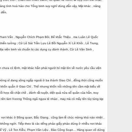
oảng tình hoà hảo cho Tổng binh suy nghĩ đúng đắn vậy. Mặt khác , nâng
 đến.
 Pham Vấn , Nguyễn Chích Phạm Bôi, Bế khắc Thiệu , ma Luân Lê Quốc
khiển tướng ; Cử Lê Sát Trần Lựu Lê Bồi Nguyễn Xí Lê Khôi , Lê Trung,
địa viện binh và chuẩn bị các dụng cụ đánh thành, Cử Lê Văn Sinh ,
 chưa có lệnh, mặt khác hắn phái người bí mật lỏn về nước yêu cầu viện
tướng sĩ đang sông ngấp ngoải ở ba thành Giao Chỉ , đồng thời cũng muốn
hế khốn quẫn ở Giao Chỉ . Thế nhưng khốn nỗi những tên cầm mật biểu về
i hợp rất chặt chẽ , đánh rất tuyệt, diệt quá nửa số quân của hắn, truy
ũi tên làm Vương Thông ngã ngựa té nhào , may mà có mấy tên tùy tùng kịp
u nơi khác ở Đông quan, Bắc Giang.. cũng làm lễ chúc mừng khá náo nhiệt ,
c không ngớt. Tiếp theo là các tiếng pháo giấy pháo đùng ở nhiều nơi khác
Thế Vỹ , Lê Ton Kiều, Phạm Văn Liệu , Đào Công Soạn… Háng quan võ dứng