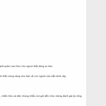
nghã quân Lam Sơn cho ngươi thật đáng tự hào.
inh thần trong sáng như bảo vệ con người của mắt mình vậy.
ạn, chiến hữu và dân chúng nhiều nơi gửi đến chúc mừng đánh giá kỳ công