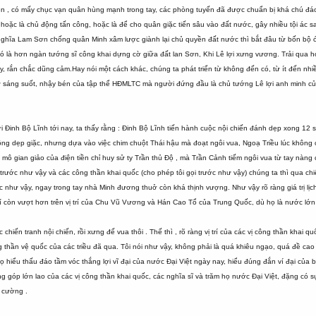
ện , có mấy chục vạn quân hùng mạnh trong tay, các phòng tuyến đã được chuẩn bị khá chú đáo, 
oặc là chủ động tấn công, hoặc là để cho quân giặc tiến sâu vào đất nước, gây nhiều tội ác s
i nghĩa Lam Sơn chống quân Minh xâm lược giành lại chủ quyền đất nước thì bắt đâu từ bốn bộ 
 đó là hơn ngàn tướng sĩ công khai dựng cờ giữa đất lan Sơn, Khi Lê lợi xưng vương. Trải qua 
y, rắn chắc dũng cảm.Hay nói một cách khác, chúng ta phát triển từ không đến có, từ ít đến n
sự sáng suốt, nhậy bén của tập thể HĐMLTC mà người đứng đầu là chủ tướng Lê lợi anh minh củ
ời Đinh Bộ Lĩnh tới nay, ta thấy rằng : Đinh Bộ Lĩnh tiến hành cuộc nội chiến đánh dẹp xong 12 
ng dẹp giặc, nhưng dựa vào việc chim chuột Thái hậu mà đoạt ngôi vua, Ngoạ Triều lúc khô
 mô gian giảo của điện tiền chỉ huy sử ty Trần thủ Độ , mà Trần Cảnh tiếm ngôi vua từ tay nàng
trước như vậy và các công thần khai quốc (cho phép tôi gọi trước như vậy) chúng ta thì qua c
ớc như vậy, ngay trong tay nhà Minh đương thuở còn khá thịnh vượng. Như vậy rõ ràng giá trị 
hí còn vượt hơn trên vị trí của Chu Vũ Vương và Hán Cao Tổ của Trung Quốc, dù họ là nước lớn
hiến tranh nội chiến, rồi xưng đế vua thôi . Thế thì , rõ ràng vị trí của các vị công thần khai q
 thần vệ quốc của các triều đã qua. Tôi nói như vậy, không phải là quá khiêu ngạo, quá đề cao 
họ hiểu thấu đáo tầm vóc thắng lợi vĩ đại của nước Đại Việt ngày nay, hiểu đúng đắn ví đại của
 góp lớn lao của các vị công thần khai quốc, các nghĩa sĩ và trăm họ nước Đại Việt, đặng có
 cường .