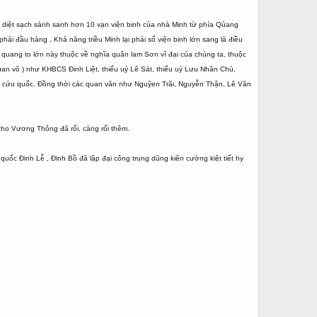
u diệt sạch sành sanh hơn 10 vạn viện binh của nhà Minh từ phía Qủang
 đầu hàng , Khả năng triều Minh lại phái số viện binh lớn sang là điều
h quang to lớn này thuộc về nghĩa quân lam Sơn vĩ đại của chúng ta, thuộc
uan võ ) như KHBCS Đinh Liệt, thiếu uý Lê Sát, thiếu uý Lưu Nhân Chú,
gô cứu quốc. Đồng thời các quan văn như Nguỹen Trãi, Nguyễn Thận, Lê Văn
cho Vương Thông đã rối, càng rối thêm.
ốc Đinh Lễ , Đinh Bồ đã lập đại công trung dũng kiên cường kiệt tiết hy