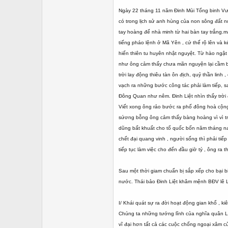
Ngày 22 tháng 11 năm Đinh Mùi Tổng binh Vươ
có trong lịch sử anh hùng của non sông đất 
tay hoàng đế nhà minh từ hai bàn tay trắng.mà
tiếng pháo lệnh ở Mã Yên , cứ thế rộ lên và 
hiến thiên tu huyên nhật nguyệt. Từ hào ngậ
như ông cảm thấy chưa mãn nguyện lại cầm bút 
trời lay động thiêu tàn ôn địch, quỷ thần lin
vạch ra những bước công tác phải làm tiếp, sa
Đông Quan như nêm. Đinh Liệt nhìn thấy trời đ
Viết xong ông rảo bước ra phố đông hoà cộng
sứơng bỗng ông cảm thấy bàng hoàng vì vì tr
dũng bất khuất cho tổ quốc bốn năm tháng nay
chết đại quang vinh , người sống thì phải ti
tiếp tục làm việc cho đến đầu giờ tý , ông ra 
Sau một thời giam chuẩn bị sắp xếp cho bại bi
nước. Thái bảo Đinh Liệt khâm mệnh BĐV lê L
I/ Khái quát sự ra đời hoạt động gian khổ , k
Chúng ta những tướng lĩnh của nghĩa quân La
vĩ đại hơn tất cả các cuộc chống ngoại xâm 