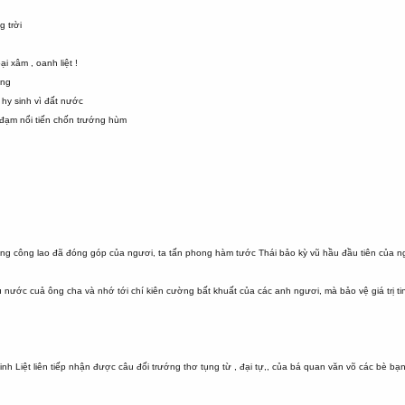
 trời
ại xâm , oanh liệt !
ờng
a hy sinh vì đất nước
 đạm nổi tiến chốn trướng hùm
ng công lao đã đóng góp của ngươi, ta tấn phong hàm tước Thái bảo kỳ vũ hầu đầu tiên của 
u nước cuả ông cha và nhớ tới chí kiên cường bất khuất của các anh ngươi, mà bảo vệ giá trị t
h Liệt liên tiếp nhận được câu đối trướng thơ tụng từ , đại tự,, của bá quan văn võ các bè b