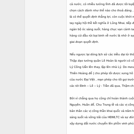
cả nước, có nhiều tướng lĩnh đã được tôi luy
chọn cách đánh như thế nào cho thoả đáng , h
là có thể quyết định thắng lợi, còn cuộc khớ
tay ngày hội thề kết nghĩa ở Lũng Nhai, tiếp
ngàn bộ óc sáng suốt, hàng chục vạn cánh ta
hàng cúi đầu rút bại binh về nước là nhờ ở 
giai đoạn quyết định.
Nếu ngược lại dòng lịch sử các triều đại từ th
Thập đạo tướng quân Lê Hoàn là người có cô
Lý Công Uẩn lên thay, lập lên nhà Lý. Do mưu
Thiên Hoàng đế ( cho phép tôi được xưng hô 
của nước Đại Việt , mạn phép cho tôi gọi trư
các tới Đinh – Lê – Lý - Trần đã qua, Thậm c
Bởi vì chắng qua họ cũng chỉ hoàn thành cuộc c
Nguyên, Huân đế, Chu Trung tề và các vị công
bản thân các vị công thần khai quốc và trăm 
sáng suốt và vững trãi của HĐMLTC và sự đóng
xậy dựng đất nước chuyển lên phồn vinh phú