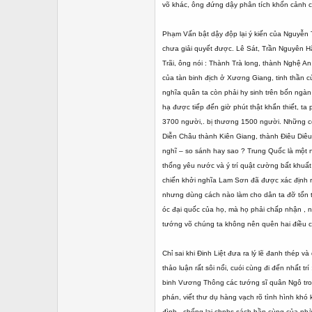
võ khác, ông đứng dậy phân tích khốn cảnh c
Phạm Vấn bật dậy độp lại ý kiến của Nguyễn T
chưa giải quyết được. Lê Sát, Trần Nguyên H
Trãi, ông nói : Thành Trà long, thành Nghệ 
của tàn binh địch ở Xương Giang, tinh thần củ
nghĩa quân ta còn phải hy sinh trên bốn ngà
hạ được tiếp đến giờ phút thật khẩn thiết, ta
3700 người,. bị thương 1500 người. Những co
Diễn Châu thành Kiên Giang, thành Điêu Diêu 
nghĩ – so sánh hay sao ? Trung Quốc là một nư
thống yêu nước và ý trí quật cường bất khuấ
chiến khởi nghĩa Lam Sơn đã được xác định rõ
nhưng dùng cách nào làm cho dân ta đỡ tổn t
óc đại quốc của họ, mà họ phải chấp nhận , n
tướng võ chúng ta không nên quên hai điều cơ b
Chỉ sai khi Đinh Liệt đưa ra lý lẽ đanh thép
thảo luận rất sôi nổi, cuói cùng đi đến nhất
binh Vương Thông các tướng sĩ quân Ngô trong
phán, viết thư dụ hàng vạch rõ tình hình khó
đình , chống lại chnhs sách bần cùng của nhà