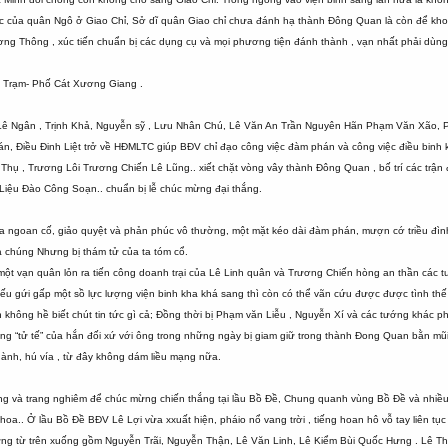
 tóc của quân Ngô ở Giao Chỉ, Sở dĩ quân Giao chỉ chưa đánh hạ thành Đông Quan là còn để kh
ơng Thông , xúc tiến chuẩn bị các dụng cụ và mọi phương tiện đánh thành , vạn nhất phải dùng
 Trạm- Phố Cát Xương Giang .
 Lê Ngân , Trịnh Khả, Nguyễn sỹ , Lưu Nhân Chú, Lê Văn An Trần Nguyên Hãn Phạm Văn Xão,
án, Điều Đinh Liệt trở về HĐMLTC giúp BĐV chỉ đạo công việc đàm phán và công việc điều binh 
ụ , Trương Lôi Trương Chiến Lê Lũng.. xiết chặt vòng vây thành Đông Quan , bố trí các trận 
iệu Đào Công Soạn.. chuẩn bị lễ chúc mừng đại thắng.
ngoan cố, giảo quyệt và phản phúc vô thường, một mặt kéo dài đàm phán, mượn cớ triều đình
a chúng Nhưng bị thám tử của ta tóm cổ.
một vạn quân lỏn ra tiến công doanh trại của Lê Linh quân và Trương Chiến hòng an thần các 
 nếu gứi gấp một sồ lực lượng viện binh kha khá sang thì còn có thể vãn cứu được được tình t
 không hề biết chút tin tức gì cả; Đồng thời bị Phạm văn Liễu , Nguyễn Xí và các tướng khác phố
lòng “tử tế” của hắn đối xứ với ông trong những ngày bị giam giữ trong thành Đong Quan bằn m
nh, hú vía , từ đây không dám liều mạng nữa.
rọng và trang nghiêm để chúc mừng chiến thắng tại lầu Bồ Đề, Chung quanh vùng Bồ Đề và nhiề
oa.. Ở lầu Bồ Đề BĐV Lê Lợi vừa xxuất hiện, pháio nổ vang trời , tiếng hoan hô vỗ tay liên tụ
ứng từ trên xuống gồm Nguyễn Trãi, Nguyễn Thận, Lê Văn Linh, Lê Kiểm Bùi Quốc Hưng . Lê 