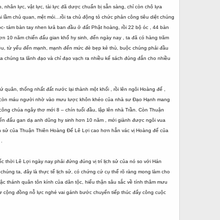
nhân lực, vật lực, tài lực đã dược chuẩn bị sẵn sàng, chỉ còn chô lựa
ai lầm chủ quan, mệt mói…rồi ta chủ động tỏ chức phản công tiêu diệt chúng
óc- tám bàn tay nhen lưả ban đầu ở đất Phật hoàng, rồi 22 bộ óc , 44 bàn
hơn 10 năm chiến đấu gian khổ hy sinh, đến ngày nay , ta đã có hàng trăm
hiều, từ yếu đến mạnh, mạnh đến mức đè bẹp kẻ thù, buộc chúng phải đầu
a chúng ta lãnh đạo và chỉ đạo vạch ra nhiều kế sách đúng đắn cho nhiều
sứ quân, thống nhất đất nước lại thành một khối , rồi lên ngôi Hoàng đế ,
ng còn máu người nhờ vào mưu lược khôn khéo của nhà sư Đạo Hạnh mang
 công chúa ngây thơ mới 8 – chín tuổi đầu, lập lên nhà Trần. Còn Thuận
hiến đấu gan dạ anh dũng hy sinh hơn 10 năm , mới giành được ngôi vua
lịch sử của Thuận Thiên Hoàng Đế Lê Lợi cao hơn hẳn vác vị Hoàng đế của
 .
uốc thời Lê Lợi ngày nay phải đứng đúng vị trí lịch sử của nó so với Hán
chúng ta, đây là thực tế lịch sử, có chứng cứ cụ thể rõ ràng mong làm cho
 bậc thánh quân tôn kính của dân tộc, hiểu thận sâu sắc về tính thâm mưu
 sự cộng đồng nỗ lực nghé vai gánh bước chuyển tiếp thúc đẩy công cuộc