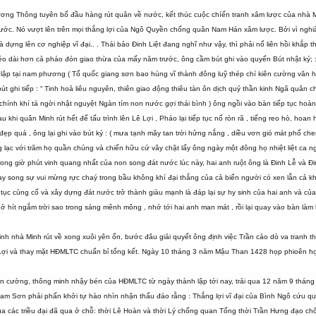
ng Thông tuyên bố đầu hàng rút quân về nước, kết thúc cuộc chíến tranh xâm lược của nhà Min
nước. Nó vượt lên trên mọi thắng lợi của Ngô Quyền chống quân Nam Hán xâm lược. Bởi vì ngh
 dựng lên cơ nghiệp vĩ đại.. . Thái bảo Đinh Liệt đang nghĩ như vậy, thì phải nổ liên hồi khắ
kéo dài hơn cả pháo đón giao thừa của mấy năm trước, ông cầm bút ghi vào quyển Bút nhật ký; 
t lập tại nam phương ( Tổ quốc giang sơn bao hùng vĩ thành đông luỹ thép chí kiên cường vă
ghi tiếp : “ Tinh hoả liêu nguyên, thiên giao động thiêu tàn ôn dịch quỷ thần kinh Ngã quân ch
h , chính khí tá ngời nhật nguyệt Ngàn tím non nước gợi thái bình ) ông ngồi vào bàn tiếp tục 
u khi quân Minh rút hết để tấu trình lên Lê Lợi , Pháo lại tiếp tục nổ ròn rã , tiếng reo hò, h
ẹp quá , ông lại ghi vào bút ký : ( mưa tạnh mây tan trời hửng nắng , diều vơn gió mát phố ch
 lạc với trăm họ quần chúng và chiến hữu cứ vây chặt lấy ông ngày một đông họ nhiệt liệt ca
ong giờ phút vinh quang nhất của non song đát nước lúc này, hai anh ruột ông là Đinh Lễ và Đ
 song sự vui mừng rực chaý trong bầu không khí đại thắng của cả biển người có xen lẫn cả kh
ếp tục củng cố và xây dựng đát nước trở thành giàu mạnh là đáp lại sự hy sinh của hai anh và
thở hít ngắm trời sao trong sáng mênh mông , nhớ tới hai anh man mát , rồi lại quay vào bàn làm 
nh nhà Minh rút về xong xuôi yên ổn, bước đâu giải quyết ông định việc Trần cảo dò va tranh th
ợi và thay mặt HĐMLTC chuẩn bỉ tổng kết. Ngày 10 tháng 3 năm Mậu Than 1428 họp phioên họp c
iên cường, thông minh nhậy bén của HĐMLTC từ ngày thành lập tới nay, trải qua 12 năm 9 tháng 2
m Sơn phải phấn khởi tự hào nhìn nhận thấu đáo rằng : Thắng lợi vĩ đại của Bình Ngô cứu quố
của các triều đại đã qua ở chỗ: thời Lê Hoàn và thời Lý chống quan Tống thời Trần Hưng đạo 