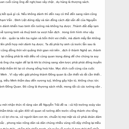
an cuối cùng ông đề nghị bao vây chặt , dụ hàng là thượng sách.
laị kết quả gì cả. Nếu không đánh thì đến nay có thể đến sang năm cũng
Phạm Vấn . Đinh Liệt đứng dậy và tán đồng cách đặt vấn đề của Nguyễn
tiến đánh khiến hao binh tốn tướng mà không hạ được .Thành đất đắp tạm
về tựơng binh và thuỷ binh ta vượt hẳn địch . trong tình hình như vậy
 tên . quân ta trên ba ngàn và bốn thớt voi chiến, mà đánh mấy lần không
 lên phối hợp mới đánh hạ được. Ta đã phải hy sinh cả trước lẫn sau là
ũng đồng thời với quãng thời gian nói trên , địch ở thành Nghệ an, thành
, lại chẳng phải là một điều vô cùng quan trọng đáng để cho chúng ta suy
ử mà ông cha ngàn để lại là khi bị chúng sang xâm lược phải phát đông truyền
hật thấm thì lại có chung sống hoà hảo. Mục đích cuối cùng của cuộc
h . Vì vậy việc giải phóng thành Đông quan là cần thiết và rất cần thiết ,
g, triều Minh thấm đau đến xương tuỷ, không gây hận tù, không chọc tức
 thành Đông Quan. Đó cũng là thựơng sách nhất, mong tất cả các tướng văn ,
ều mới nhận thức rõ ràng ván đề Nguyễn Trãi đề ra : cả hội trường xoáy vào
lợi phẩm khác và gân 400 võ quan võ tướng đến trước cổng thành cho tổng
có lợi cho ta, cứ người làm con tin, chuẩn bị mọi mặt và cử phái đoàn đàm
 bắc , phong trào nông dân và dân chúng nhiều vùng nổi dậy chống lại triều
thức thời , chấm dứt chiến tranh, rút quân về nước là hợp thời thế nhất.