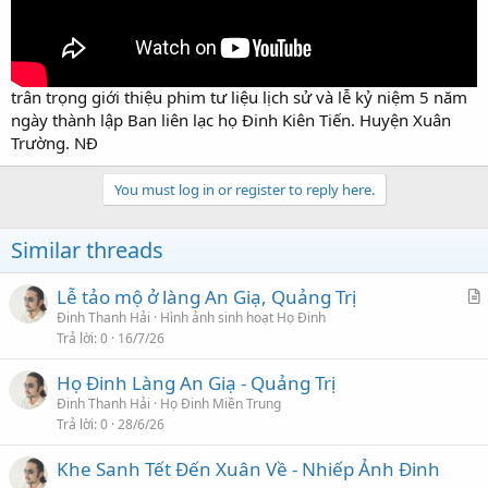
trân trọng giới thiệu phim tư liệu lịch sử và lễ kỷ niệm 5 năm
ngày thành lập Ban liên lạc họ Đinh Kiên Tiến. Huyện Xuân
Trường. NĐ
You must log in or register to reply here.
Similar threads
Lễ tảo mộ ở làng An Giạ, Quảng Trị
r
Đinh Thanh Hải
Hình ảnh sinh hoạt Họ Đinh
Trả lời
0
16/7/26
t
i
Họ Đinh Làng An Giạ - Quảng Trị
c
Đinh Thanh Hải
Họ Đinh Miền Trung
l
Trả lời
0
28/6/26
e
Khe Sanh Tết Đến Xuân Về - Nhiếp Ảnh Đinh