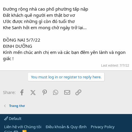
Đường rộng nhà cao phố phường tấp nập
Đất khách quê người em thật bơ vơ
Ước được những gì còn đó tuổi thơ
Khe Sanh hởi em mong chờ ngày trở lại...
ĐỒNG NAI 5/7/22
ĐINH DƯỠNG
Kính mến chúc anh chị em và các bạn đêm yên lành và ngon
giấc !
Last edited:
7/7/22
You must log in or register to reply here.
Facebook
X (Twitter)
Pinterest
WhatsApp
Email
Link
Share:
Trang thơ
Default
Liên hệ với Chúng tôi
Điều khoản & Quy định
Privacy Policy
R