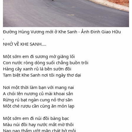
Đường Hùng Vương mới ở Khe Sanh - Ảnh Đinh Giao Hữu
.
NHỚ VỀ KHE SANH....
Một sớm em đi sương mờ giăng lối
Con nước ròng dòng suối chẳng buồn trôi
Hàng cây xanh rủ lá bên sườn đồi
Tạm biệt Khe Sanh nơi tôi ngày thơ dại
Nơi một thời làm bạn với mang nai
A chói lên nương củ mài khoai sắn
Rừng rú bạt ngàn cung nỏ thợ săn
Một ché rượu cần cùng ăn món lạp
Một sớm em đi núi đồi bàng bạc
Màu núi đồi hay nước mắt mờ thôi
Nao nao thấm ướt mặn chát bờ môi