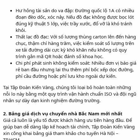
Hư hỏng tài sản do va đập: Đường quốc lộ 1A có nhiều
đoạn đèo dốc, xóc nảy. Nếu đồ đạc không được bọc lót
đúng kỹ thuật 5 lớp, việc trầy xước, đổ vỡ là khó tránh
khỏi.
Thất lạc đồ đạc: Với số lượng thùng carton lên đến hàng
chục, thậm chí hàng trăm, việc kiểm soát số lượng trên
xe tải đường dài cực kỳ khó khăn nếu không có quy
trình gắn mã QR hoặc đánh số khoa học.
Chi phí phát sinh không kiểm soát: Nhiều đơn vị báo giá
rẻ ban đầu nhưng lại thu thêm phí bốc xếp dọc đường,
phí cầu đường hoặc phí lưu kho ngoài dự kiến.
Tại Tập Đoàn Kiến Vàng, chúng tôi loại bỏ hoàn toàn những
nỗi lo này bằng một quy trình vận hành chuẩn ISO và đội ngũ
nhân sự dày dạn kinh nghiệm đường trường.
2. Bảng giá dịch vụ chuyển nhà Bắc Nam mới nhất
Giá cả luôn là yếu tố được khách hàng ưu tiên hàng đầu. Để
giúp bạn dễ dàng lập kế hoạch tài chính, Tập Đoàn Kiến Vàng
xin công khai bảng giá tham khảo cho tuyến Hà Nội –
TP.HCM.