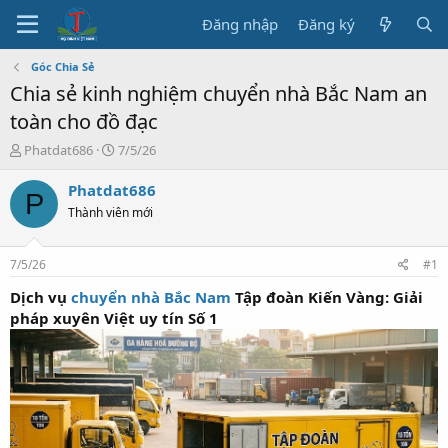
Đăng nhập
Đăng ký
Góc Chia Sẻ
Chia sẻ kinh nghiệm chuyển nhà Bắc Nam an
toàn cho đồ đạc
T
N
Phatdat686
7/5/26
h
g
r
à
Phatdat686
P
e
y
Thành viên mới
a
b
d
ắ
s
t
7/5/26
#1
t
đ
a
ầ
Dịch vụ
chuyển nhà Bắc Nam
Tập đoàn Kiến Vàng: Giải
r
u
pháp xuyên Việt uy tín Số 1
t
e
r