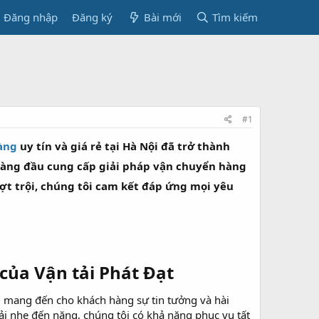
Đăng nhập
Đăng ký
Bài mới
Tìm kiếm
#1
hàng
uy tín và giá rẻ tại Hà Nội đã trở thành
 hàng đầu cung cấp giải pháp vận chuyển hàng
ợt trội, chúng tôi cam kết đáp ứng mọi yêu
 của Vận tải Phát Đạt​
a, mang đến cho khách hàng sự tin tưởng và hài
tải nhẹ đến nặng, chúng tôi có khả năng phục vụ tất