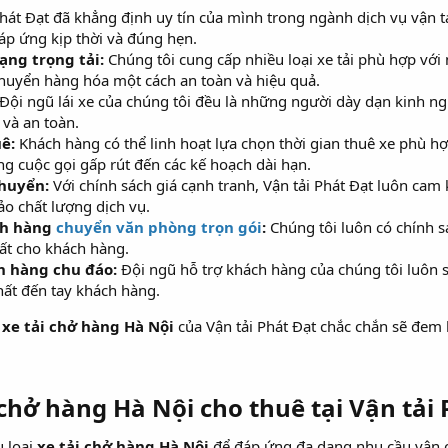
hát Đạt đã khẳng định uy tín của mình trong ngành dịch vụ vận t
áp ứng kịp thời và đúng hẹn.
ạng trọng tải:
Chúng tôi cung cấp nhiều loại xe tải phù hợp với
 chuyển hàng hóa một cách an toàn và hiệu quả.
Đội ngũ lái xe của chúng tôi đều là những người dày dạn kinh 
và an toàn.
ê:
Khách hàng có thể linh hoạt lựa chọn thời gian thuê xe phù h
g cuộc gọi gấp rút đến các kế hoạch dài hạn.
chuyển:
Với chính sách giá cạnh tranh, Vận tải Phát Đạt luôn cam
o chất lượng dịch vụ.
ch hàng
chuyển văn phòng trọn gói
:
Chúng tôi luôn có chính s
ất cho khách hàng.
h hàng chu đáo:
Đội ngũ hỗ trợ khách hàng của chúng tôi luôn 
hất đến tay khách hàng.
n
xe tải chở hàng Hà Nội
của Vận tải Phát Đạt chắc chắn sẽ đem l
ải chở hàng Hà Nội cho thuê tại Vận tải 
u loại
xe tải chở hàng Hà Nội
để đáp ứng đa dạng nhu cầu vận c