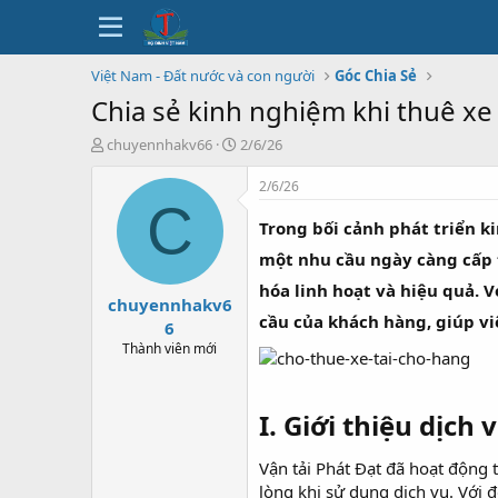
Việt Nam - Đất nước và con người
Góc Chia Sẻ
Chia sẻ kinh nghiệm khi thuê xe 
T
N
chuyennhakv66
2/6/26
h
g
r
à
2/6/26
e
y
C
a
b
Trong bối cảnh phát triển ki
d
ắ
một nhu cầu ngày càng cấp t
s
t
t
đ
hóa linh hoạt và hiệu quả. 
chuyennhakv6
a
ầ
cầu của khách hàng, giúp vi
r
u
6
t
Thành viên mới
e
r
I. Giới thiệu dịch
Vận tải Phát Đạt đã hoạt động 
lòng khi sử dụng dịch vụ. Với 