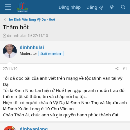
Đăng nhập
Đăng ký
họ Đinh Văn làng Vỹ Dạ - Huế
Thăm hỏi:
T
N
dinhnhulai
27/11/10
h
g
r
à
dinhnhulai
e
y
Moderator
Staff member
a
b
d
ắ
s
t
27/11/10
#1
t
đ
a
ầ
Tôi đã đọc bài của anh viết trên mạng về tộc Đinh Văn tại Vỹ
r
u
Dạ.
t
Tôi là Đinh Như Lai hiện ở Huế hẹn gặp lại anh muốn trao đổi
e
thêm một số thông tin và chắp nối họ tộc.
r
Hiện tôi có người cháu ở Vỹ Dạ là Đinh Như Thọ và Người anh
là Đinh Xuân Long ở 10 Chu Văn an.
Chào Thân ái, chúc anh và gia quyền hạnh phúc thành đạt.
dinhvanlong