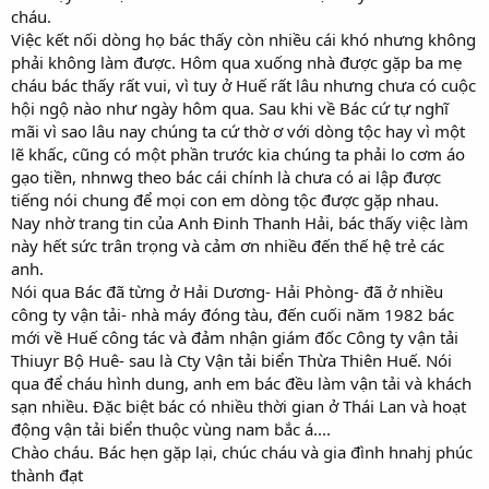
cháu.
Việc kết nối dòng họ bác thấy còn nhiều cái khó nhưng không
phải không làm được. Hôm qua xuống nhà được gặp ba mẹ
cháu bác thấy rất vui, vì tuy ở Huế rất lâu nhưng chưa có cuộc
hội ngộ nào như ngày hôm qua. Sau khi về Bác cứ tự nghĩ
mãi vì sao lâu nay chúng ta cứ thờ ơ với dòng tộc hay vì một
lẽ khấc, cũng có một phần trước kia chúng ta phải lo cơm áo
gạo tiền, nhnwg theo bác cái chính là chưa có ai lập được
tiếng nói chung để mọi con em dòng tộc được gặp nhau.
Nay nhờ trang tin của Anh Đinh Thanh Hải, bác thấy việc làm
này hết sức trân trọng và cảm ơn nhiều đến thế hệ trẻ các
anh.
Nói qua Bác đã từng ở Hải Dương- Hải Phòng- đã ở nhiều
công ty vận tải- nhà máy đóng tàu, đến cuối năm 1982 bác
mới về Huế công tác và đảm nhận giám đốc Công ty vận tải
Thiuyr Bộ Huê- sau là Cty Vận tải biển Thừa Thiên Huế. Nói
qua để cháu hình dung, anh em bác đều làm vận tải và khách
sạn nhiều. Đặc biệt bác có nhiều thời gian ở Thái Lan và hoạt
động vận tải biển thuộc vùng nam bắc á....
Chào cháu. Bác hẹn gặp lại, chúc cháu và gia đình hnahj phúc
thành đạt