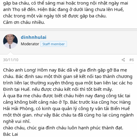
gặp ba cháu, có thể sáng mai hoặc trong nội nhật ngày mai
anh Thọ sẽ đến. Hiện Bác đang ở dưới làng chưa lên Huế,
chắc trong một vài ngày tới sẽ được gặp ba cháu.
Cảm ơn cháu nhiều.
dinhnhulai
Moderator
Staff member
30/11/10
#6
Chào anh Long! Hôm nay Bác dã về gia đình gặp gỡ Ba mẹ
cháu. Bác định sau một thời gian sẽ kết nối tạo thành chương
trình liên lạc thường xuyên thông qua một ban liên lạc các họ
Đinh tại Huế. nếu được cháu kết nối thì tốt biết mấy.
À qua Ba mẹ cháu được biết cháu hiện nay đang công tác tại
cảng không biết cảng nào ở Tp. Bác trước kia cũng học Hàng
Hải Hải Phòng, có kinh qua quản lý công ty vận tải Biển Huế
một thời gian. như vậy Bác cháu ta đã cùng họ lại cùng ngành
nghề vui nhỉ.
chào cháu, chúc gia đình cháu luôn hạnh phúc thành đạt.
Bác Lai