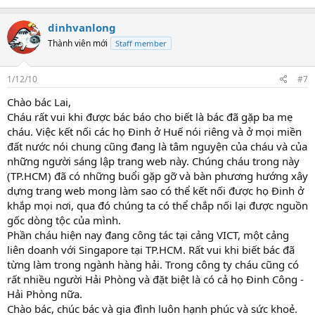
dinhvanlong
Thành viên mới
Staff member
1/12/10
#7
Chào bác Lai,
Cháu rất vui khi được bác báo cho biết là bác đã gặp ba mẹ
cháu. Việc kết nối các họ Đinh ở Huế nói riêng và ở mọi miền
đất nước nói chung cũng đang là tâm nguyện của cháu và của
những người sáng lập trang web này. Chúng cháu trong này
(TP.HCM) đã có những buổi gặp gỡ và bàn phương hướng xây
dựng trang web mong làm sao có thể kết nối được họ Đinh ở
khắp mọi nơi, qua đó chúng ta có thể chắp nối lại được nguồn
gốc dòng tộc của mình.
Phần cháu hiện nay đang công tác tại cảng VICT, một cảng
liên doanh với Singapore tại TP.HCM. Rất vui khi biết bác đã
từng làm trong ngành hàng hải. Trong công ty cháu cũng có
rất nhiều người Hải Phòng và đặt biệt là có cả họ Đinh Công -
Hải Phòng nữa.
Chào bác, chúc bác và gia đình luôn hạnh phúc và sức khoẻ.