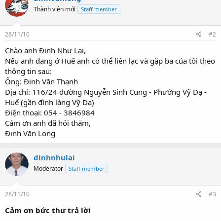
Thành viên mới
Staff member
28/11/10
#2
Chào anh Đinh Như Lai,
Nếu anh đang ở Huế anh có thể liên lạc và gặp ba của tôi theo
thông tin sau:
Ông: Đinh Văn Thạnh
Địa chỉ: 116/24 đường Nguyễn Sinh Cung - Phường Vỹ Dạ -
Huế (gần đình làng Vỹ Dạ)
Điện thoại: 054 - 3846984
Cám ơn anh đã hỏi thăm,
Đinh Văn Long
dinhnhulai
Moderator
Staff member
28/11/10
#3
Cảm ơn bức thư trả lời