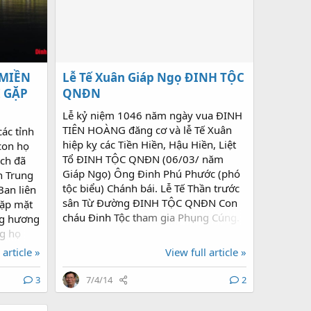
 MIỀN
Lễ Tế Xuân Giáp Ngọ ĐINH TỘC
 GẶP
QNĐN
Lễ kỷ niệm 1046 năm ngày vua ĐINH
TIÊN HOÀNG đăng cơ và lễ Tế Xuân
các tỉnh
hiệp kỵ các Tiền Hiền, Hậu Hiền, Liệt
con họ
Tổ ĐINH TỘC QNĐN (06/03/ năm
ch đã
Giáp Ngọ) Ông Đinh Phú Phước (phó
n Trung
tộc biểu) Chánh bái. Lễ Tế Thần trước
Ban liên
sân Từ Đường ĐINH TỘC QNĐN Con
gặp mặt
cháu Đinh Tộc tham gia Phụng Cúng.
ng hương
Lễ cúng trong Từ Đường Đại biểu các
ng họ
Chi Phái Đinh Tộc của tỉnh thành
 điểm
 article »
View full article »
QNĐN dâng hương Ông Đinh Công
hức, tối
Tống Chánh tộc biểu phát biểu. Ông
h các
3
7/4/14
2
Đinh Hữu Khanh (phó tộc biểu)
 trước
Trưởng ban XD trình bày mô hình tu
 luận và