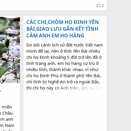
2
CÁC CHI,CHÒM HỌ ĐINH YÊN
BÁI,GIAO LƯU GẮN KẾT TÌNH
CẢM ANH EM HỌ HÀNG
Do bối cảnh lịch sử đất nước Việt nam
mình để lại, nên ở tỉnh Yên Bái nhiều
chi họ Đinh khoảng 5 đời trở lên đã ở
tình trạng anh, em họ hàng cư trú ở
nhiều tỉnh, thành khác nhau. ví như:
chi họ Đinh Phú ở thành phố Yên Bái,
chỉ tính từ Nghệ An trở ra ngoài Bắc,
thì chi họ này có Anh trên , Em dưới ở
-
16 tỉnh thành...các chi họ Đinh khác ở
Yên Bái cũng có tình trạng cư trú phân
tán tưng tự như vậy. Hóa nên hàng
c miền
năm có sự thăm thân kết nối Anh Em
an Châu
trong họ tộc là việc làm rất đáng trân
âm anh
trọng . * Năm 2015 chi họ Đinh
yện Nam
Chiêng do Ông Đinh Vĩnh Phong ở thị