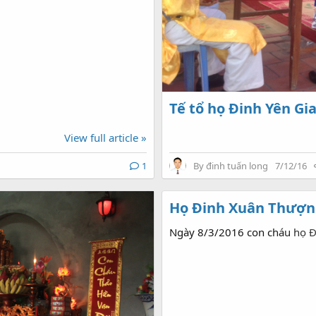
Tế tổ họ Đinh Yên G
View full article »
1
By
đinh tuấn long
7/12/16
Họ Đinh Xuân Thượn
Ngày 8/3/2016 con cháu họ Đ