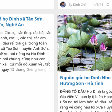
By
Đinh Chính
14/5/16
tổ họ Đinh xã Tào Sơn,
n, Nghệ An
a: Các cụ, các ông, các bà, các
 anh, các O, các chị, các em,
, dâu rể, trai gái trong toàn
 xã Tào Sơn, huyện Anh Sơn,
hệ An nói riêng và Họ Đinh
m nói chung, cũng như con
 xa ! Cứ mỗi độ Xuân về , tết
 ngày 15 tháng Giêng hàng
n cháu khắp nơi mọi miền Tổ
Nguồn gốc ho Đinh Nho 
uộc Họ Đinh xã Tào Sơn,
Hương Sơn - Hà Tĩnh
h Sơn, tỉnh Nghệ An lại tụ
âng hương, dâng rượu, sính lễ
ĐẤNG TỔ ĐẦU Họ Đinh ta gố
Đức Thủy Tổ Đinh Quý Công (
Gia Viễn Vì loan ly tị biến Ho
 Tranh) để tỏ lòng thành
Bốn người làm bốn Tổ đầu Tr
ớng về cội nguồn ... Họ Đinh
rang vẻ công hầu lối xưa Hu
Sơn, huyện Anh Sơn, tỉnh Nghệ