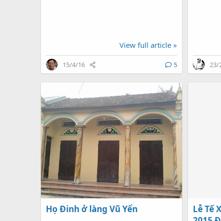
An kính 
Việt Na
phúc !
View full article »
15/4/16
5
23/
Họ Đinh ở làng Vũ Yển
Lễ Tế 
2015 