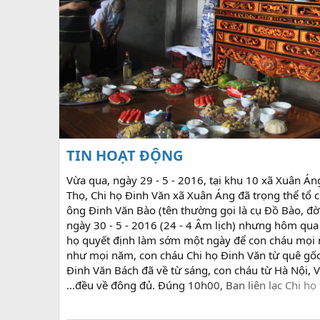
TIN HOẠT ĐỘNG
Vừa qua, ngày 29 - 5 - 2016, tại khu 10 xã Xuân Án
Thọ, Chi họ Đinh Văn xã Xuân Áng đã trọng thể tổ c
ông Đinh Văn Bào (tên thường gọi là cụ Đồ Bào, đời
ngày 30 - 5 - 2016 (24 - 4 Âm lịch) nhưng hôm qua l
họ quyết định làm sớm một ngày để con cháu mọi 
như mọi năm, con cháu Chi họ Đinh Văn từ quê gốc 
Đinh Văn Bách đã về từ sáng, con cháu từ Hà Nội, Vi
...đều về đông đủ. Đúng 10h00, Ban liên lạc Chi họ
thờ, trịnh trọng, uy nghiêm và thành kính. Sau lời
Đinh Văn Công Vượng, ông cũng đánh giá...