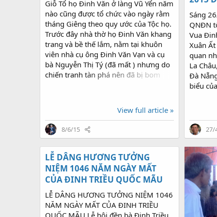
Giỗ Tổ họ Đinh Văn ở làng Vũ Yển năm
nào cũng được tổ chức vào ngày rằm
Sáng 26
tháng Giêng theo quy ước của Tộc họ.
QNĐN tổ
Trước đây nhà thờ họ Đinh Văn khang
Vua Đinh
trang và bề thế lắm, nằm tại khuôn
Xuân Ất
viên nhà cụ ông Đinh Văn Vạn và cụ
quan nh
bà Nguyễn Thị Tý (đã mất ) nhưng do
La Châu
chiến tranh tàn phá nên đã bị bom
Đà Nẵng
đánh sập hoàn toàn, gần đây đã được
biểu của
phục dựng năm 2003 và trùng tu năm
tỉnh QN
2012 trên một phần nền đất cũ tại
tộc của 
View full article »
xóm Chùa khu 3 trong khuôn viên
Thiên- 
nhà ông Đinh Văn Hạ (con trai thứ 2
Phú Yên
8/6/15
27/
của cụ Vạn, Tý) và bà Nguyễn Thị Liên.
Lai, Ko
Theo Gia phả để lại (bản gốc hiện
và Ban 
được lưu giữ tại nhà thờ) họ Đinh Văn
LỄ DÂNG HƯƠNG TƯỞNG
Tây Ngu
ở làng Vũ Yển đã có lịch sử lâu đời gần
nhận lẵ
NIỆM 1046 NĂM NGÀY MẤT
400 năm, từ triều đại Hậu Lê. Nếu tính
Nguyễn 
CỦA ĐINH TRIỀU QUỐC MÃU
từ đời thứ nhất là cụ Tổ ông Đinh Văn
tướng C
LỄ DÂNG HƯƠNG TƯỞNG NIỆM 1046
Nhương với cụ Tổ bà Nguyễn Thị Tơn
cháu Nội
NĂM NGÀY MẤT CỦA ĐINH TRIỀU
cho đến nay dòng họ...
UBND tỉ
QUỐC MÃU Lễ hội đền bà Đinh Triều