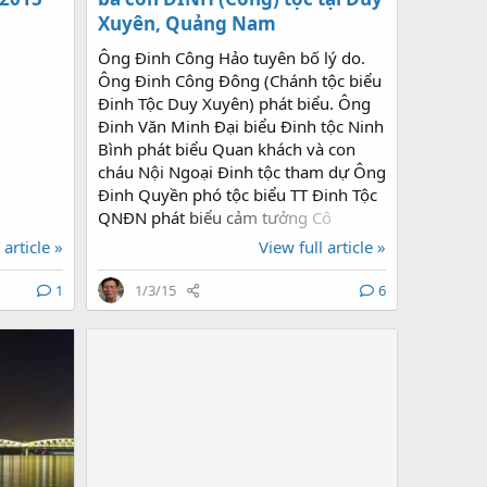
Xuyên, Quảng Nam
Ông Đinh Công Hảo tuyên bố lý do.
Ông Đinh Công Đông (Chánh tộc biểu
Đinh Tộc Duy Xuyên) phát biểu. Ông
Đinh Văn Minh Đại biểu Đinh tộc Ninh
Bình phát biểu Quan khách và con
cháu Nội Ngoại Đinh tộc tham dự Ông
Đinh Quyền phó tộc biểu TT Đinh Tộc
QNĐN phát biểu cảm tưởng Cô
Nguyễn Thị Tường Vi đại diện cháu
 article »
View full article »
ngoại Đinh tộc Duy Xuyên phát biểu.
Trao quà mừng thọ Trao thưởng
1
1/3/15
6
khuyến học