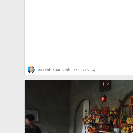
By
Đinh Xuân Vinh
16/12/16