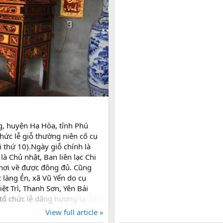
g, huyện Hạ Hòa, tỉnh Phú
hức lễ giỗ thường niên cố cụ
 thứ 10).Ngày giỗ chính là
à Chủ nhật, Ban liên lạc Chi
nơi về được đông đủ. Cũng
làng Ẻn, xã Vũ Yển do cụ
ệt Trì, Thanh Sơn, Yên Bái
 tổ chức lễ dâng hương tại nhà
 khai mạc của ông Trưởng họ
View full article »