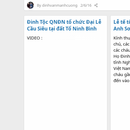
By
dinhvanmanhcuong
2/6/16
Đinh Tộc QNĐN tổ chức Đại Lễ
Lễ tế 
Cầu Siêu tại đất Tổ Ninh Bình
Anh Sơ
VIDEO :
Kính thư
chú, các
các cháu
Họ Đinh
tỉnh Ng
Việt Na
cháu gần
đến vào
năm, co
quốc th
huyện An
hội về d
lên tế 
Đinh Văn
kính, hư
xã Tào 