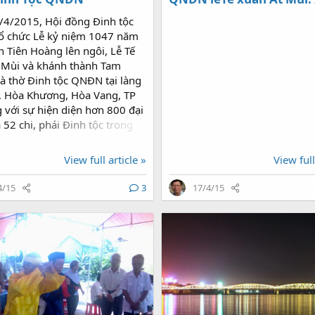
/4/2015, Hội đồng Đinh tộc
 chức Lễ kỷ niệm 1047 năm
 Tiên Hoàng lên ngôi, Lễ Tế
 Mùi và khánh thành Tam
à thờ Đinh tộc QNĐN tại làng
, Hòa Khương, Hòa Vang, TP
 với sự hiện diện hơn 800 đại
 52 chi, phái Đinh tộc trong
 & ĐN, 1 đoàn đại biểu Đinh
các tỉnh Quảng Trị, Thừa
View full article »
View full
Huế, Quảng Ngãi, Bình Định,
, Khánh Hòa, Bình Thuận, Gia
4/15
3
17/4/15
nTum, Đắc Lắc, TP Hồ Chí Minh
Liên Lạc Họ Đinh Miền Trung-
yên, HĐ Đinh tộc còn đón
ng hoa của con cháu ngoai
Xuân Phúc, UVBCT, Phó Thủ
hính phủ và lẵng hoa của con
 Đinh Văn Thu, Chủ tịch
nh Quảng Nam gủi tặng.