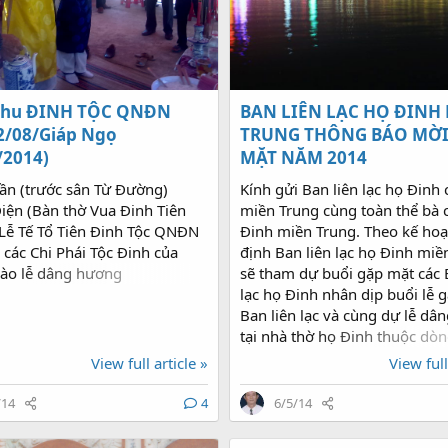
i gặp mặt huyết thống Đinh
inh thiêng và...
 Thu ĐINH TỘC QNĐN
BAN LIÊN LẠC HỌ ĐINH
2/08/Giáp Ngọ
TRUNG THÔNG BÁO MỜI
/2014)
MẶT NĂM 2014
hần (trước sân Từ Đường)
Kính gửi Ban liên lạc họ Đinh 
iện (Bàn thờ Vua Đinh Tiên
miền Trung cùng toàn thể bà 
Lễ Tế Tổ Tiên Đinh Tộc QNĐN
Đinh miền Trung. Theo kế hoạ
 các Chi Phái Tộc Đinh của
định Ban liên lạc họ Đinh miề
o lễ dâng hương
sẽ tham dự buổi gặp mặt các 
lạc họ Đinh nhân dịp buổi lễ 
Ban liên lạc và cùng dự lễ dâ
tại nhà thờ họ Đinh thuộc dò
Đinh tỉnh Quảng Bình, về địa
View full article »
View full
chúng tôi sẽ thông báo chính t
23/5/2014 Ban liên lạc họ Đin
/14
4
6/5/14
tỉnh tổ chức cuộc gặp trao đổi
nội dung, phân công các tham